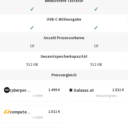
Beleuchtete Tastatur
USB-C-Bildausgabe
Anzahl Prozessorkerne
10
10
Gesamtspeicherkapazität
512 GB
512 GB
Preisvergleich
cyberport.at
Galaxus.at
1.499
€
1.531
€
+ 9,99 €
Versand gratis
computeruniverse.net
1.511
€
+ 9,99 €