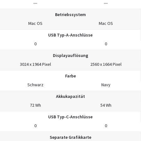
---
---
Betriebssystem
Mac OS
Mac OS
USB Typ-A-Anschlüsse
0
0
Displayauflösung
3024 x 1964 Pixel
2560 x 1664 Pixel
Farbe
Schwarz
Navy
Akkukapazität
72 Wh
54 Wh
USB Typ-C-Anschlüsse
0
0
Separate Grafikkarte