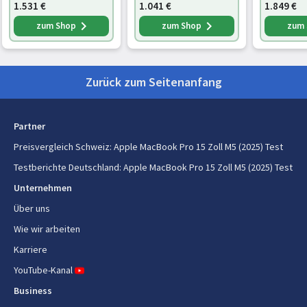
1.531
€
1.041
€
1.849
€
Separates Grafikkartenmodell
Nicht verfügbar
zum Shop
zum Shop
zum
Hersteller der eingebauten GPU
Apple
On-Board-Grafikadapterfamilie
Apple
Zurück zum Seitenanfang
Eingebautes Grafikkartenmodell
Apple GPU
Partner
Integrierte Grafikadapter-Cores
10
Preisvergleich Schweiz
:
Apple MacBook Pro 15 Zoll M5 (2025) Test
4K-Unterstützung durch On-
Ja
Testberichte Deutschland
:
Apple MacBook Pro 15 Zoll M5 (2025) Test
Board Grafikadapter
Unternehmen
Integrierte 6K-Grafikkarten-
Ja
Über uns
Unterstützung
Wie wir arbeiten
Beschleunigung der
Ja
Karriere
Strahlenverfolgung
YouTube-Kanal
Speicherbandbreite (max.)
153 GB/s
Business