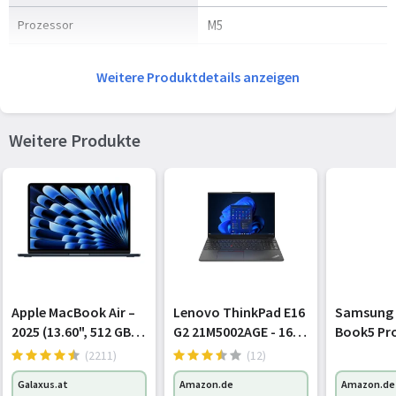
Prozessor
M5
Anzahl Prozessorkerne
10
Weitere Produktdetails anzeigen
Leistungskerne
4
Effiziente Kerne
6
Weitere Produkte
Speicher
Speicherkapazität
16 GB
Memory Formfaktor
On-board
Grafik
Apple MacBook Air –
Lenovo ThinkPad E16
Samsung
2025 (13.60", 512 GB,
G2 21M5002AGE - 16"
Book5 Pro
Eingebaute Grafikadapter
Ja
16 GB, DE, M4),
WUXGA, Ryzen 5
32 GB + 5
(2211)
(12)
Notebook, Grau
7535HS, 16GB, 512GB,
B2B
Separater Grafikadapter
Nein
Galaxus.at
Amazon.de
Amazon.de
Windows 11 Pro