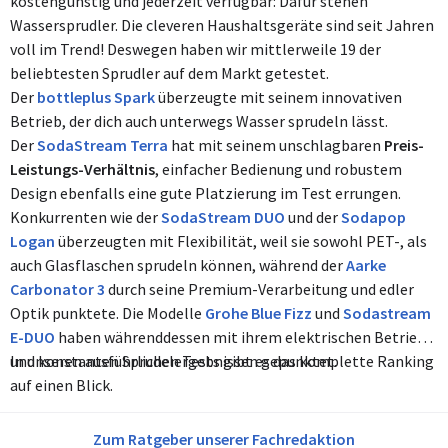
kostengünstig und jederzeit verfügbar: Dafür stehen
Wassersprudler. Die cleveren Haushaltsgeräte sind seit Jahren
voll im Trend! Deswegen haben wir mittlerweile 19 der
beliebtesten Sprudler auf dem Markt getestet.
Der
bottleplus Spark
überzeugte mit seinem innovativen
Betrieb, der dich auch unterwegs Wasser sprudeln lässt.
Der
SodaStream Terra
hat mit seinem unschlagbaren
Preis-
Leistungs-Verhältnis
, einfacher Bedienung und robustem
Design ebenfalls eine gute Platzierung im Test errungen.
Konkurrenten wie der
SodaStream DUO
und der
Sodapop
Logan
überzeugten mit Flexibilität, weil sie sowohl PET-, als
auch Glasflaschen sprudeln können, während der
Aarke
Carbonator 3
durch seine Premium-Verarbeitung und edler
Optik punktete. Die Modelle
Grohe Blue Fizz
und
Sodastream
E-DUO
haben währenddessen mit ihrem elektrischen Betrieb
und konstanten Sprudelergebnissen gepunktet.
In unseren ausführlichen Tests gibt es das komplette Ranking
auf einen Blick.
Zum Ratgeber unserer Fachredaktion