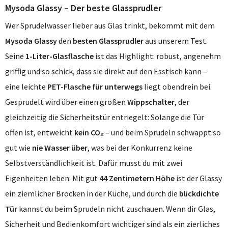
Mysoda Glassy – Der beste Glassprudler
Wer Sprudelwasser lieber aus Glas trinkt, bekommt mit dem
Mysoda Glassy
den
besten Glassprudler
aus unserem Test.
Seine
1-Liter-Glasflasche
ist das Highlight: robust, angenehm
griffig und so schick, dass sie direkt auf den Esstisch kann –
eine leichte
PET-Flasche für unterwegs
liegt obendrein bei.
Gesprudelt wird über einen großen
Wippschalter
, der
gleichzeitig die Sicherheitstür entriegelt: Solange die Tür
offen ist, entweicht
kein CO₂
– und beim Sprudeln schwappt so
gut wie
nie Wasser über
, was bei der Konkurrenz keine
Selbstverständlichkeit ist. Dafür musst du mit zwei
Eigenheiten leben: Mit gut
44 Zentimetern Höhe
ist der Glassy
ein ziemlicher Brocken in der Küche, und durch die
blickdichte
Tür
kannst du beim Sprudeln nicht zuschauen. Wenn dir Glas,
Sicherheit und Bedienkomfort wichtiger sind als ein zierliches