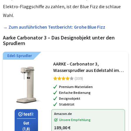
Elektro-Flaggschiffe zu zahlen, ist der Blue Fizz die schlaue
Wahl.
→ Zum ausführlichen Testbericht: Grohe Blue Fizz
Aarke Carbonator 3 – Das Designobjekt unter den
Sprudlern
Edel-Sprudler
AARKE - Carbonator 3,
Wassersprudler aus Edelstahl im
modernen Sand Finish mit BPA-
(339)
freier 1L PET-Flasche,
Premium-Materialien
Sprudelwasserbereiter für
Einfache Bedienung
Leitungswasser, kompatibe
Designobjekt
Stabilität
Amazon.de
Unsere Empfehlung
Gut
189,00 €
(1,8)