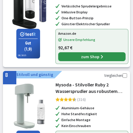
Wasserflasche +
Verlässliche Sprudelergebnisse
Reinigungspulver), schwarz,
Inklusive Display
31943K00
One-Button-Prinzip
Günstier Elektrischer Sprudler
Amazon.de
Unsere Empfehlung
Gut
92,67 €
(1,9)
08/2025
zum Shop
8
Stilvoll und günstig
Vergleichen
Mysoda - Stilvoller Ruby 2
Wassersprudler aus robustem
Aluminium (ohne CO2-Zylinder)
(316)
mit hochwertiger 1-Liter-
Aluminium-Gehäuse
Wasserflasche in Premiumdesign -
Hohe Standfestigkeit
Salbeigrün (Pige
Einfache Montage
Kein Einschrauben