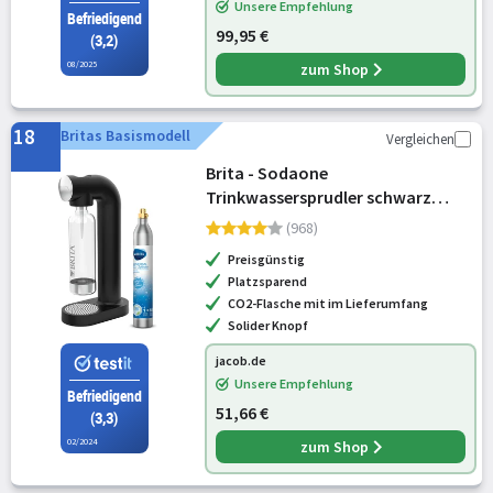
Unsere Empfehlung
Befriedigend
99,95 €
(3,2)
08/2025
zum Shop
18
Britas Basismodell
Vergleichen
Brita - Sodaone
Trinkwassersprudler schwarz
(1043382)
(968)
Preisgünstig
Platzsparend
CO2-Flasche mit im Lieferumfang
Solider Knopf
jacob.de
Unsere Empfehlung
Befriedigend
51,66 €
(3,3)
02/2024
zum Shop