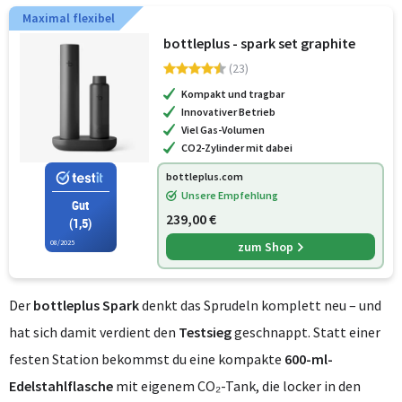
Maximal flexibel
bottleplus - spark set graphite
(23)
Kompakt und tragbar
Innovativer Betrieb
Viel Gas-Volumen
CO2-Zylinder mit dabei
bottleplus.com
Unsere Empfehlung
Gut
239,00 €
(1,5)
08/2025
zum Shop
Der
bottleplus Spark
denkt das Sprudeln komplett neu – und
hat sich damit verdient den
Testsieg
geschnappt. Statt einer
festen Station bekommst du eine kompakte
600-ml-
Edelstahlflasche
mit eigenem CO₂-Tank, die locker in den