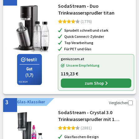
SodaStream - Duo
Trinkwassersprudler titan
(1776)
Sprudelt schnell und stark
Quick Connect-Zylinder
Top Verarbeitung
Für PET und Glas
geniuzcom.at
Unsere Empfehlung
Gut
119,23 €
(1,7)
02/2024
zum Shop
3
Glas-Klassiker
Vergleichen
SodaStream - Crystal 3.0
Trinkwassersprudler mit 1
Glaskaraffe schwarz (1016411490)
(2881)
Glasflaschen-Design