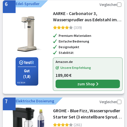
6
Edel-Sprudler
Vergleichen
AARKE - Carbonator 3,
Wassersprudler aus Edelstahl im
modernen Sand Finish mit BPA-
(339)
freier 1L PET-Flasche,
Premium-Materialien
Sprudelwasserbereiter für
Einfache Bedienung
Leitungswasser, kompatibe
Designobjekt
Stabilität
Amazon.de
Unsere Empfehlung
Gut
189,00 €
(1,8)
02/2024
zum Shop
7
Elektrische Dosierung
Vergleichen
GROHE - Blue Fizz, Wassersprudler
Starter Set (3 einstellbare Sprudel-
Stufen, ohne CO2 Flasche, 1x 0,85l
(261)