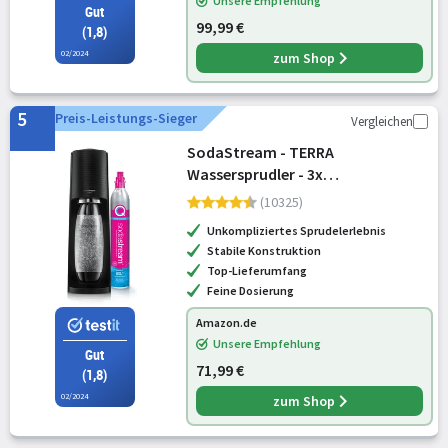
Unsere Empfehlung
Gut
99,99 €
(1,8)
02/2024
zum Shop
5
Preis-Leistungs-Sieger
Vergleichen
SodaStream - TERRA
Wassersprudler - 3x
Sprudlerflaschen & CO2-Zylinder
(10325)
Unkompliziertes Sprudelerlebnis
Stabile Konstruktion
Top-Lieferumfang
Feine Dosierung
Amazon.de
Unsere Empfehlung
Gut
71,99 €
(1,8)
02/2024
zum Shop