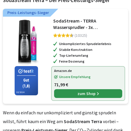
SodaStream Terra – Der Preis-Leistungs-Sieger
Preis-Leistungs-Sieger
SodaStream - TERRA
Wassersprudler - 3x
Sprudlerflaschen & CO2-Zylinder
(10325)
Unkompliziertes Sprudelerlebnis
Stabile Konstruktion
Top-Lieferumfang
Feine Dosierung
Amazon.de
Unsere Empfehlung
Gut
71,99 €
(1,8)
02/2024
zum Shop
Wenn du einfach nur unkompliziert und günstig sprudeln
willst, führt kaum ein Weg am
SodaStream Terra
vorbei –
unserem
Preis-Leistungs-Sieger
. Der CO₂-Zylinder wird dank