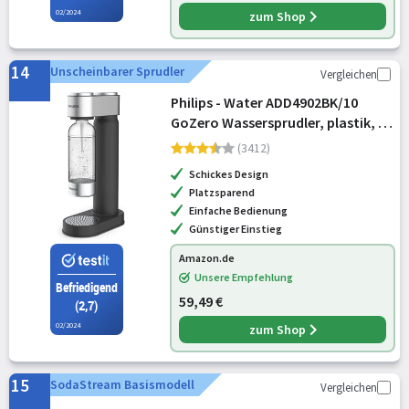
02/2024
zum Shop
14
Unscheinbarer Sprudler
Vergleichen
Philips - Water ADD4902BK/10
GoZero Wassersprudler, plastik, 1
Liter, Schwarz
(3412)
Schickes Design
Platzsparend
Einfache Bedienung
Günstiger Einstieg
Amazon.de
Unsere Empfehlung
Befriedigend
59,49 €
(2,7)
02/2024
zum Shop
15
SodaStream Basismodell
Vergleichen