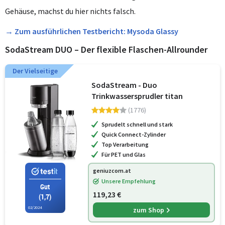
Gehäuse, machst du hier nichts falsch.
→ Zum ausführlichen Testbericht: Mysoda Glassy
SodaStream DUO – Der flexible Flaschen-Allrounder
Der Vielseitige
SodaStream - Duo
Trinkwassersprudler titan
(1776)
Sprudelt schnell und stark
Quick Connect-Zylinder
Top Verarbeitung
Für PET und Glas
geniuzcom.at
Unsere Empfehlung
Gut
119,23 €
(1,7)
02/2024
zum Shop