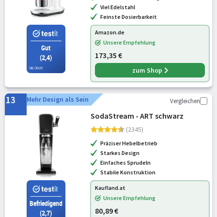
Viel Edelstahl
Feinste Dosierbarkeit
Amazon.de
Unsere Empfehlung
Gut
173,35 €
(2,4)
08/2025
zum Shop
13
Mehr Design als Sein
Vergleichen
SodaStream - ART schwarz
(2345)
Präziser Hebelbetrieb
Starkes Design
Einfaches Sprudeln
Stabile Konstruktion
Kaufland.at
Unsere Empfehlung
Befriedigend
80,89 €
(2,7)