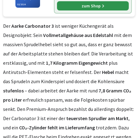
02/2024
zum Shop
Der
Aarke Carbonator 3
ist weniger Küchengerät als
Designobjekt: Sein
Vollmetallgehäuse aus Edelstahl
mit dem
massiven Sprudelhebel sieht so gut aus, dass er ganz bewusst
auf der Arbeitsplatte stehen bleiben darf. Die Verarbeitung ist
erstklassig, und mit
1,7 Kilogramm Eigengewicht
plus
Antirutsch-Elementen steht er felsenfest. Der
Hebel
macht
das Sprudeln zum Kinderspiel und dosiert die Kohlensäure
stufenlos
– dabei arbeitet der Aarke mit rund
7,8 Gramm CO₂
pro Liter
erfreulich sparsam, was die Folgekosten spürbar
senkt. Den Premium-Anspruch bezahlst du allerdings doppelt:
Der Carbonator 3 ist einer der
teuersten Sprudler am Markt
,
und ein
CO₂-Zylinder fehlt im Lieferumfang
trotzdem. Dazu
will die PET-Flasche beim Eindrehen exakt angesetzt werden,