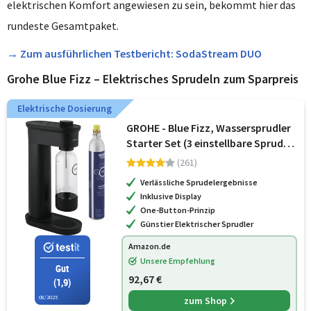
elektrischen Komfort angewiesen zu sein, bekommt hier das
rundeste Gesamtpaket.
→ Zum ausführlichen Testbericht: SodaStream DUO
Grohe Blue Fizz – Elektrisches Sprudeln zum Sparpreis
Elektrische Dosierung
GROHE - Blue Fizz, Wassersprudler
Starter Set (3 einstellbare Sprudel-
Stufen, ohne CO2 Flasche, 1x 0,85l
(261)
Wasserflasche +
Verlässliche Sprudelergebnisse
Reinigungspulver), schwarz,
Inklusive Display
31943K00
One-Button-Prinzip
Günstier Elektrischer Sprudler
Amazon.de
Unsere Empfehlung
Gut
92,67 €
(1,9)
08/2025
zum Shop