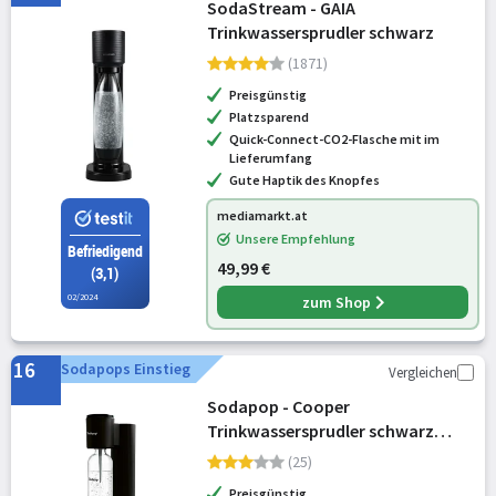
SodaStream - GAIA
Trinkwassersprudler schwarz
(1871)
Preisgünstig
Platzsparend
Quick-Connect-CO2-Flasche mit im
Lieferumfang
Gute Haptik des Knopfes
mediamarkt.at
Unsere Empfehlung
Befriedigend
49,99 €
(3,1)
02/2024
zum Shop
16
Sodapops Einstieg
Vergleichen
Sodapop - Cooper
Trinkwassersprudler schwarz
(10028723)
(25)
Preisgünstig