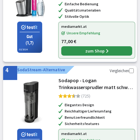
Einfache Bedienung
Qualitätsmaterialien
Stilvolle Optik
mediamarkt.at
Unsere Empfehlung
Gut
77,00 €
(1,7)
02/2024
zum Shop
4
SodaStream-Alternative
Vergleichen
Sodapop - Logan
Trinkwassersprudler matt schwarz
(10026030)
(725)
Elegantes Design
Reichhaltiger Lieferumfang
Benutzerfreundlichkeit
Sicherheitsfeatures
mediamarkt.at