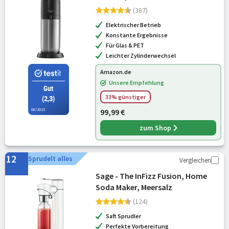
Sprudlerflaschen & CO2-Zylinder
(387)
Elektrischer Betrieb
Konstante Ergebnisse
Für Glas & PET
Leichter Zylinderwechsel
Amazon.de
Unsere Empfehlung
Gut
33% günstiger
(2,3)
08/2025
99,99 €
zum Shop
12
Sprudelt alles
Vergleichen
Sage - The InFizz Fusion, Home
Soda Maker, Meersalz
(124)
Saft Sprudler
Perfekte Vorbereitung