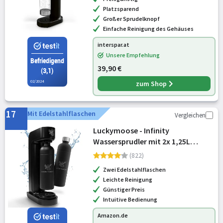
Platzsparend
Großer Sprudelknopf
Einfache Reinigung des Gehäuses
interspar.at
Unsere Empfehlung
Befriedigend
39,90 €
(3,1)
02/2024
zum Shop
17
Mit Edelstahlflaschen
Vergleichen
Luckymoose - Infinity
Wassersprudler mit 2x 1,25L
langlebigen, spülmaschinenfesten
(822)
Edelstahlflaschen – CO₂-sparende
Zwei Edelstahlflaschen
Sprudelwasser Maschine –
Leichte Reinigung
Kompatibel mit den bla
Günstiger Preis
Intuitive Bedienung
Amazon.de