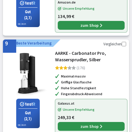
Amazon.de
Unsere Empfehlung
Gut
134,99 €
(2,1)
08/2025
zum Shop
9
Beste Verarbeitung
Vergleichen
AARKE - Carbonator Pro,
Wassersprudler, Silber
(176)
Maximal massiv
Griffige Glasflasche
Hohe Standfestigkeit
Fingerabdruck-Abweisend
Galaxus.at
Unsere Empfehlung
Gut
249,33 €
(2,1)
08/2025
zum Shop