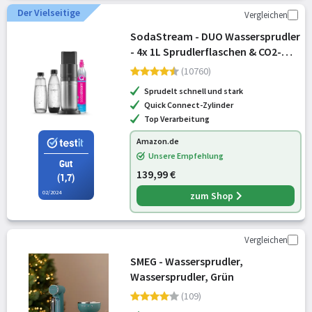
Der Vielseitige
Vergleichen
SodaStream - DUO Wassersprudler
- 4x 1L Sprudlerflaschen & CO2-
Zylinder
(10760)
Sprudelt schnell und stark
Quick Connect-Zylinder
Top Verarbeitung
Amazon.de
Unsere Empfehlung
Gut
139,99 €
(1,7)
02/2024
zum Shop
Vergleichen
SMEG - Wassersprudler,
Wassersprudler, Grün
(109)