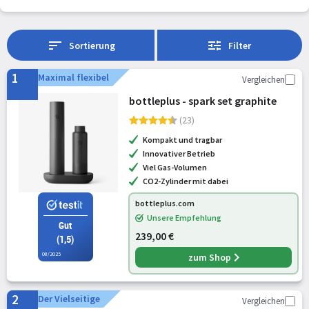
Sortierung
Filter
1
Maximal flexibel
Vergleichen
bottleplus - spark set graphite
(23)
Kompakt und tragbar
Innovativer Betrieb
Viel Gas-Volumen
CO2-Zylinder mit dabei
bottleplus.com
Unsere Empfehlung
Gut
239,00 €
(1,5)
08/2025
zum Shop
2
Der Vielseitige
Vergleichen