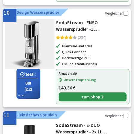
10
Design Wassersprudler
Vergleichen
SodaStream - ENSO
Wassersprudler -1L
Sprudlerflaschen & CO2-Zylinder,
(294)
Silber
Glänzend und edel
Quick-Connect
Hochwertige PET
Für Edelstahlflaschen
Amazon.de
Unsere Empfehlung
Gut
149,56 €
(2,2)
08/2025
zum Shop
11
Elektrisches Sprudeln
Vergleichen
SodaStream - E-DUO
Wassersprudler - 2x 1L