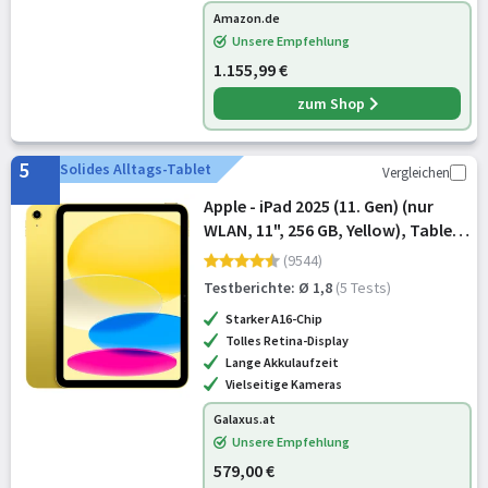
Amazon.de
Unsere Empfehlung
1.155,99 €
zum Shop
5
Solides Alltags-Tablet
Vergleichen
Apple - iPad 2025 (11. Gen) (nur
WLAN, 11", 256 GB, Yellow), Tablet,
Gelb
(9544)
Testberichte: Ø 1,8
(5 Tests)
Starker A16-Chip
Tolles Retina-Display
Lange Akkulaufzeit
Vielseitige Kameras
Galaxus.at
Unsere Empfehlung
579,00 €