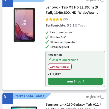
Lenovo - Tab M9 HD 22,86cm (9
Zoll, 1340x800, HD, WideView,
Touch) Tablet Computer
(50)
(MediaTek G80 OC, 3GB RAM, 32GB
Testberichte: Ø 1,9
(1 Test)
SSD, Arm Mali-G52 MC2, Wi-Fi,
Leicht und robust
Android 12L) g
Flottes SoC
Stereolautsprecher
GPS integriert
Amazon.de
Unsere Empfehlung
18% günstiger
218,08 €
zum Shop
8
Starkes Sofa-Tablet
Vergleichen
Samsung - X230 Galaxy Tab A11+