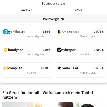
Betriebssystem
Android
iPadOS
Preisvergleich
gomibo.at
Amazon.de
954
€
1.573
€
Versand gratis
Versand gratis
handyshop.cc
cyberport.at
999
€
1.608
€
Versand gratis
+ 9,99 €
computeruniverse.net
Galaxus.at
1.010
€
1.636
€
+ 9,99 €
Versand gratis
Ein Gerät für überall - Wofür kann ich mein Tablet
nutzen?