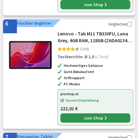
zum Shop
6
Flexibler Begleiter
Vergleichen
Lenovo - Tab M11 TB330FU, Luna
Grey, 4GB RAM, 128GB (ZADA0134SE
/ ZADA0217GR)
(399)
Testberichte: Ø 1,8
(1 Test)
Hochwertiges Gehäuse
Gute Akkulaufzeit
Stiftsupport
PC-Modus
proshop.at
Unsere Empfehlung
222,01 €
zum Shop
7
Preiswertes Tablet
Vergleichen