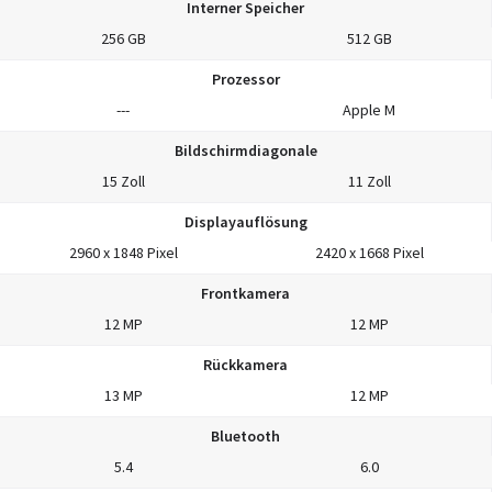
Interner Speicher
256 GB
512 GB
Prozessor
---
Apple M
Bildschirmdiagonale
15 Zoll
11 Zoll
Displayauflösung
2960 x 1848 Pixel
2420 x 1668 Pixel
Frontkamera
12 MP
12 MP
Rückkamera
13 MP
12 MP
Bluetooth
5.4
6.0