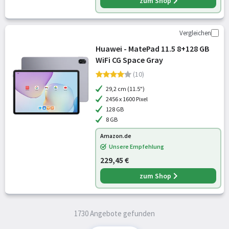
zum Shop
Vergleichen
Huawei - MatePad 11.5 8+128 GB
WiFi CG Space Gray
(10)
29,2 cm (11.5")
2456 x 1600 Pixel
128 GB
8 GB
Amazon.de
Unsere Empfehlung
229,45 €
zum Shop
1730 Angebote gefunden