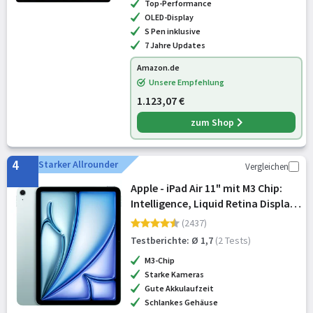
Top-Performance
OLED-Display
S Pen inklusive
7 Jahre Updates
Amazon.de
Unsere Empfehlung
1.123,07 €
zum Shop
4
Starker Allrounder
Vergleichen
Apple - iPad Air 11" mit M3 Chip:
Intelligence, Liquid Retina Display,
1 TB, 12 MP
(2437)
Frontkamera/Rückkamera, WLAN
Testberichte: Ø 1,7
(2 Tests)
6E, Touch ID, Batterie für den
M3-Chip
ganzen Ta
Starke Kameras
Gute Akkulaufzeit
Schlankes Gehäuse