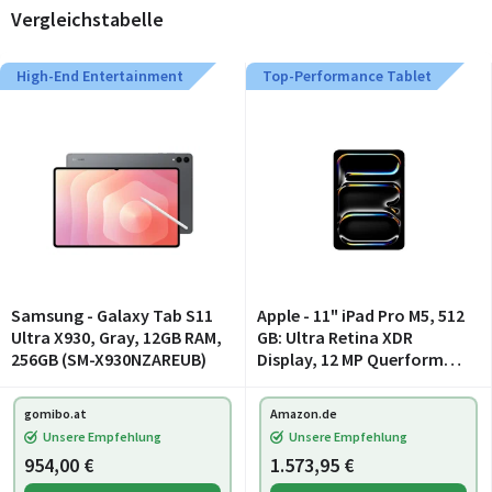
Vergleichstabelle
High-End Entertainment
Top-Performance Tablet
Samsung - Galaxy Tab S11
Apple - 11" iPad Pro M5, 512
Ultra X930, Gray, 12GB RAM,
GB: Ultra Retina XDR
256GB (SM-X930NZAREUB)
Display, 12 MP Querformat
Frontkamera/12 MP
Rückkamera, LiDAR
gomibo.at
Amazon.de
Scanner, WLAN und 5G
Unsere Empfehlung
Unsere Empfehlung
Mobilfunk, Batterie für d
954,00 €
1.573,95 €