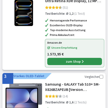
Ultra Retina XDR Display, 12 MP
Querformat Frontkamera/12 MP
(51)
Rückkamera, LiDAR Scanner, WLAN
Testberichte: Ø 1,2
(1 Test)
und 5G Mobilfunk, Batterie für d
Hervorragende Performance
Exzellentes OLED-Display
Top-moderne Ausstattung
Prima Akkulaufzeit
Amazon.de
Unsere Empfehlung
1.573,95 €
zum Shop
3
Starkes OLED-Tablet
Vergleichen
Samsung - GALAXY Tab S10+ SM-
X826BZAPEUB [Version
Rumänische]
(14)
Testberichte: Ø 1,6
(2 Tests)