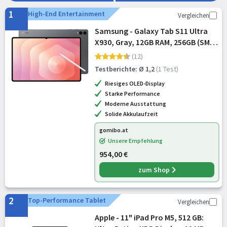
Ratgeber hilft dir, das perfekte Tablet für deinen Alltag zu
1
High-End Entertainment
Vergleichen
finden. Entdecke jetzt die besten Modelle!
Samsung - Galaxy Tab S11 Ultra
X930, Gray, 12GB RAM, 256GB (SM-
X930NZAREUB)
(12)
Testberichte: Ø 1,2
(1 Test)
Riesiges OLED-Display
Starke Performance
Moderne Ausstattung
Solide Akkulaufzeit
gomibo.at
Unsere Empfehlung
954,00 €
zum Shop
2
Top-Performance Tablet
Vergleichen
Apple - 11" iPad Pro M5, 512 GB: