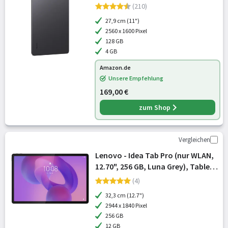
Gray)
(210)
27,9 cm (11")
2560 x 1600 Pixel
128 GB
4 GB
Amazon.de
Unsere Empfehlung
169,00 €
zum Shop
Vergleichen
Lenovo - Idea Tab Pro (nur WLAN,
12.70", 256 GB, Luna Grey), Tablet,
Grau
(4)
32,3 cm (12.7")
2944 x 1840 Pixel
256 GB
12 GB