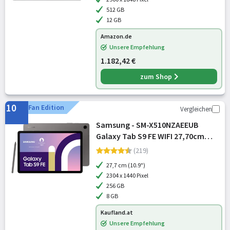
512 GB
12 GB
Amazon.de
Unsere Empfehlung
1.182,42 €
zum Shop
10
Fan Edition
Vergleichen
Samsung - SM-X510NZAEEUB
Galaxy Tab S9 FE WIFI 27,70cm
10,9Zoll 8GB 256GB Gray
(219)
27,7 cm (10.9")
2304 x 1440 Pixel
256 GB
8 GB
Kaufland.at
Unsere Empfehlung