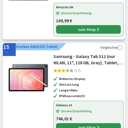
Amazon.de
Unsere Empfehlung
169,99 €
zum Shop
15
Starkes AMOLED-Tablet
Vergleichen
Samsung - Galaxy Tab S11 (nur
WLAN, 11", 128 GB, Gray), Tablet,
Grau
(17)
Brillantes Display
Viel Leistung
Langer Akku
IP68 wasserdicht
Galaxus.at
Unsere Empfehlung
746,01 €
zum Shop