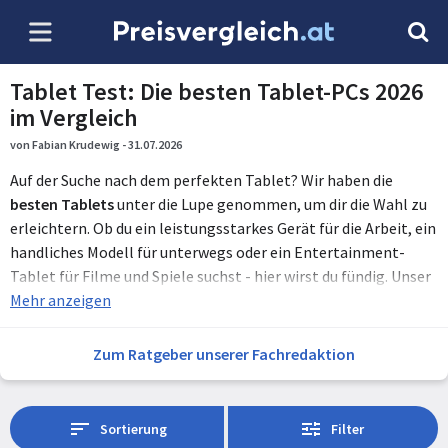
Tablet Test: Die besten Tablet-PCs 2026
im Vergleich
von Fabian Krudewig - 31.07.2026
Auf der Suche nach dem perfekten Tablet? Wir haben die
besten Tablets
unter die Lupe genommen, um dir die Wahl zu
erleichtern. Ob du ein leistungsstarkes Gerät für die Arbeit, ein
handliches Modell für unterwegs oder ein Entertainment-
Tablet für Filme und Spiele suchst - hier wirst du fündig. Unser
Vergleich zeigen dir, welche Tablets die besten
Mehr anzeigen
Displays
, die
längste
Akkulaufzeit
und die vielseitigsten Funktionen bieten.
Von High-End-Modellen bis hin zu preisgünstigen Alternativen
Zum Ratgeber unserer Fachredaktion
– wir haben für jeden Bedarf und jedes Budget das passende
Gerät. Zudem erfährst du bei uns, welche Tablets besonders
für kreative Arbeiten geeignet sind und welche Modelle durch
Sortierung
Filter
ihre
Benutzerfreundlichkeit
überzeugen. Unser umfassender