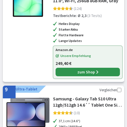
11.0", Wi-Fi, 256GB 8GB RAM, Gray
(124)
Testberichte: Ø 2,3
(3 Tests)
Helles Display
Starker Akku
Flotte Hardware
Lange Updates
Amazon.de
Unsere Empfehlung
249,40 €
zum Shop
9
Ultra-Tablet
Vergleichen
Samsung - Galaxy Tab S10 Ultra
12gb/512gb 14.6´´ Tablet One Size
[Version Rumänische]
(10)
37,1 cm (14.6")
2960 x 1848 Pixel