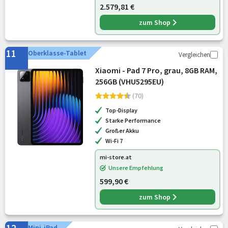
2.579,81 €
zum Shop
11
Oberklasse-Tablet
Vergleichen
Xiaomi - Pad 7 Pro, grau, 8GB RAM,
256GB (VHU5295EU)
(70)
Top-Display
Starke Performance
Großer Akku
Wi-Fi 7
mi-store.at
Unsere Empfehlung
599,90 €
zum Shop
Mini-iPad