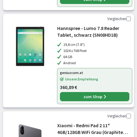
Vergleichen
Hannspree - Lumo 7.8 Reader
Tablet, schwarz (SN08HD1B)
19,8 cm (7.8")
1024 x 768 Pixel
64 GB
Android
geniuzcom.at
Unsere Empfehlung
360,89 €
zum Shop
Vergleichen
Xiaomi - Redmi Pad 2 11"
4GB/128GB WiFi Grau (Graphite