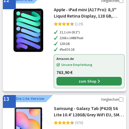
12
Vergleichen
Apple - iPad mini (A17 Pro): 8,3''
Liquid Retina Display, 128 GB,
WLAN 6E und 5G Mobilfunk, 12 MP
(129)
Front /12 MP Rückkamera, Touch
21,1 cm (8.3")
ID, Batterie für den ganzen T
2266 x 1488 Pixel
128 GB
iPadOS 18
Amazon.de
Unsere Empfehlung
763,90 €
zum Shop
13
Die Lite-Version
Vergleichen
Samsung - Galaxy Tab (P620) S6
Lite 10.4' 128GB/Grey WiFi EU, SM-
P620NZAEEUE
(976)