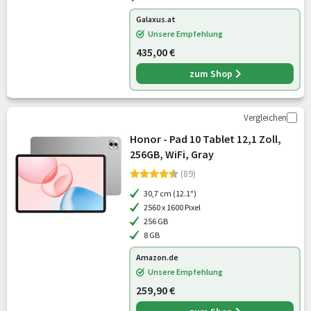
Galaxus.at
Unsere Empfehlung
435,00 €
zum Shop
Vergleichen
Honor - Pad 10 Tablet 12,1 Zoll,
256GB, WiFi, Gray
(89)
30,7 cm (12.1")
2560 x 1600 Pixel
256 GB
8 GB
Amazon.de
Unsere Empfehlung
259,90 €