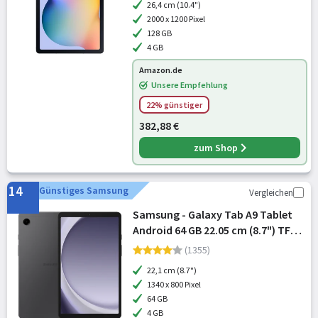
26,4 cm (10.4")
2000 x 1200 Pixel
128 GB
4 GB
Amazon.de
Unsere Empfehlung
22% günstiger
382,88 €
zum Shop
14
Günstiges Samsung
Vergleichen
Samsung - Galaxy Tab A9 Tablet
Android 64 GB 22.05 cm (8.7") TFT
(1340 x 800) microSD-Steckplatz
(1355)
Graphite
22,1 cm (8.7")
1340 x 800 Pixel
64 GB
4 GB