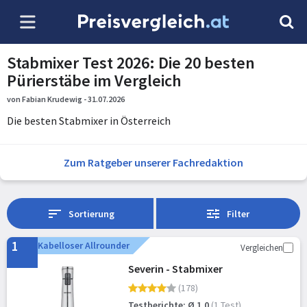
Stabmixer Test 2026: Die 20 besten
Pürierstäbe im Vergleich
von Fabian Krudewig - 31.07.2026
Die besten Stabmixer in Österreich
Zum Ratgeber unserer Fachredaktion
Sortierung
Filter
1
Kabelloser Allrounder
Vergleichen
Severin - Stabmixer
(178)
Testberichte: Ø 1,0
(1 Test)