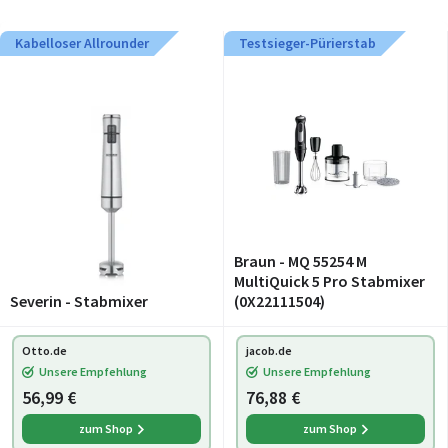
Kabelloser Allrounder
Testsieger-Pürierstab
Braun - MQ 55254 M
MultiQuick 5 Pro Stabmixer
Severin - Stabmixer
(0X22111504)
Otto.de
jacob.de
Unsere Empfehlung
Unsere Empfehlung
56,99 €
76,88 €
zum Shop
zum Shop