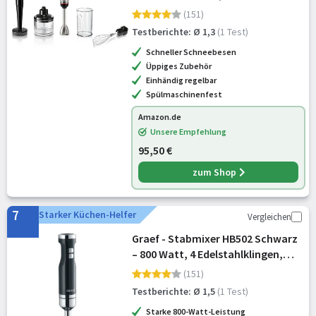
Motorgarantie, Edelstahl-Klingen,
(151)
verschleißfreie Keramik-Kupplung,
Testberichte: Ø 1,3
(1 Test)
Luftkühlung, Zerkleinerer, Kartoff
Schneller Schneebesen
Üppiges Zubehör
Einhändig regelbar
Spülmaschinenfest
Amazon.de
Unsere Empfehlung
95,50 €
zum Shop
7
Starker Küchen-Helfer
Vergleichen
Graef - Stabmixer HB502 Schwarz
– 800 Watt, 4 Edelstahlklingen,
Edelstahlpürierstab mit Anti-
(151)
Spritz-Funktion, stufenlose
Testberichte: Ø 1,5
(1 Test)
Drehzahlregelung, stufenlose Re
Starke 800-Watt-Leistung