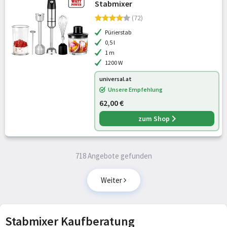
Stabmixer
(72)
Pürierstab
0,5 l
1 m
1200 W
universal.at
Unsere Empfehlung
62,00 €
zum Shop
718 Angebote gefunden
Weiter
Stabmixer Kaufberatung