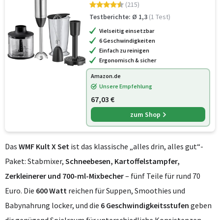
Schneebesen, Stampfer,
(215)
Zerkleinerer und 700 ml Mixbecher,
Testberichte: Ø 1,3
(1 Test)
spülmaschinenfest, vielseitig
Vielseitig einsetzbar
6 Geschwindigkeiten
Einfach zu reinigen
Ergonomisch & sicher
Amazon.de
Unsere Empfehlung
67,03 €
zum Shop
Das
WMF Kult X Set
ist das klassische „alles drin, alles gut“-
Paket: Stabmixer,
Schneebesen, Kartoffelstampfer,
Zerkleinerer und 700-ml-Mixbecher
– fünf Teile für rund 70
Euro. Die
600 Watt
reichen für Suppen, Smoothies und
Babynahrung locker, und die
6 Geschwindigkeitsstufen
geben