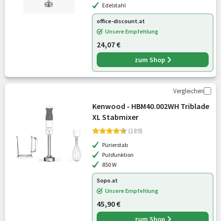
Edelstahl
office-discount.at
Unsere Empfehlung
24,07 €
zum Shop
Vergleichen
Kenwood - HBM40.002WH Triblade
XL Stabmixer
(189)
Pürierstab
Pulsfunktion
850 W
Sopo.at
Unsere Empfehlung
45,90 €
zum Shop