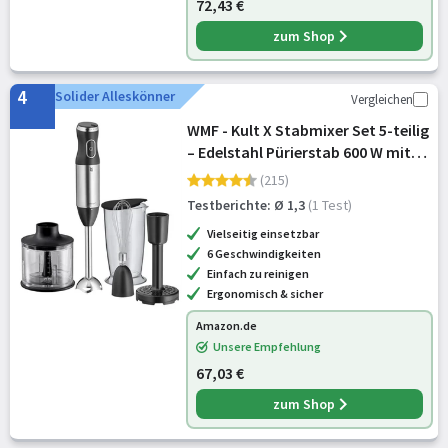
72,43 €
zum Shop
4
Solider Alleskönner
Vergleichen
WMF - Kult X Stabmixer Set 5-teilig
– Edelstahl Pürierstab 600 W mit
Schneebesen, Stampfer,
(215)
Zerkleinerer und 700 ml Mixbecher,
Testberichte: Ø 1,3
(1 Test)
spülmaschinenfest, vielseitig
Vielseitig einsetzbar
6 Geschwindigkeiten
Einfach zu reinigen
Ergonomisch & sicher
Amazon.de
Unsere Empfehlung
67,03 €
zum Shop