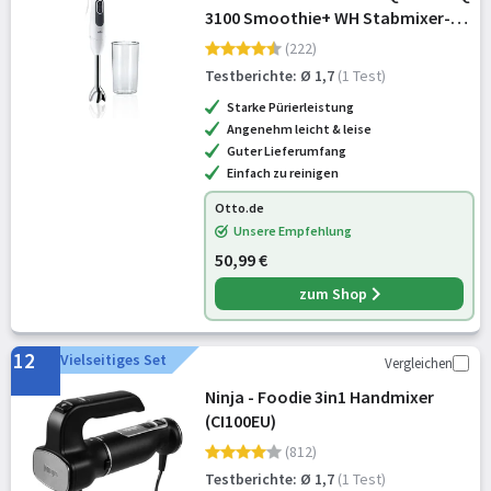
3100 Smoothie+ WH Stabmixer-
Set
(222)
Testberichte: Ø 1,7
(1 Test)
Starke Pürierleistung
Angenehm leicht & leise
Guter Lieferumfang
Einfach zu reinigen
Otto.de
Unsere Empfehlung
50,99 €
zum Shop
12
Vielseitiges Set
Vergleichen
Ninja - Foodie 3in1 Handmixer
(CI100EU)
(812)
Testberichte: Ø 1,7
(1 Test)