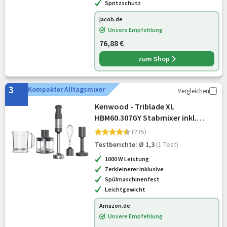
Spritzschutz
jacob.de
Unsere Empfehlung
76,88 €
zum Shop
3
Kompakter Alltagsmixer
Vergleichen
Kenwood - Triblade XL
HBM60.307GY Stabmixer inkl.
Schneebesen, Messbecher,
(235)
Kartoffelstampfer & Zerkleinerer,
Testberichte: Ø 1,3
(1 Test)
SureGrip Technologie, variable
1000 W Leistung
Geschwindigkeit, 1.0
Zerkleinerer inklusive
Spülmaschinenfest
Leichtgewicht
Amazon.de
Unsere Empfehlung