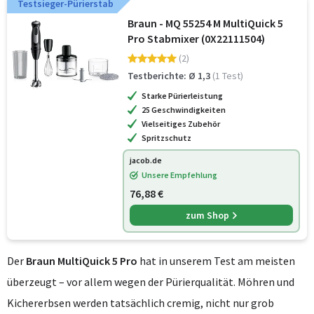
Testsieger-Pürierstab
Braun - MQ 55254 M MultiQuick 5
Pro Stabmixer (0X22111504)
(2)
Testberichte: Ø 1,3
(1 Test)
Starke Pürierleistung
25 Geschwindigkeiten
Vielseitiges Zubehör
Spritzschutz
jacob.de
Unsere Empfehlung
76,88 €
zum Shop
Der
Braun MultiQuick 5 Pro
hat in unserem Test am meisten
überzeugt – vor allem wegen der Pürierqualität. Möhren und
Kichererbsen werden tatsächlich cremig, nicht nur grob