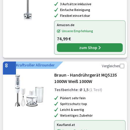
3 Aufsätze inklusive
Einfache Reinigung
Flexibel einsetzbar
Amazon.de
Unsere Empfehlung
74,99 €
zum Shop
8
Kraftvoller Allrounder
Vergleichen
Braun - Handrührgerät MQ5235
1000W Weiß 1000W
Testberichte: Ø 1,5
(1 Test)
Püriert sehr fein
Spritzschutz top
Leicht & wertig
Vielseitiges Zubehör
Kaufland.at