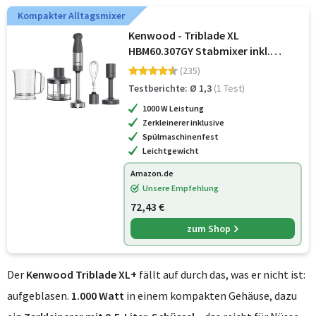
Kompakter Alltagsmixer
Kenwood - Triblade XL
HBM60.307GY Stabmixer inkl.
Schneebesen, Messbecher,
(235)
Kartoffelstampfer & Zerkleinerer,
Testberichte: Ø 1,3
(1 Test)
SureGrip Technologie, variable
1000 W Leistung
Geschwindigkeit, 1.0
Zerkleinerer inklusive
Spülmaschinenfest
Leichtgewicht
Amazon.de
Unsere Empfehlung
72,43 €
zum Shop
Der
Kenwood Triblade XL+
fällt auf durch das, was er nicht ist:
aufgeblasen.
1.000 Watt
in einem kompakten Gehäuse, dazu