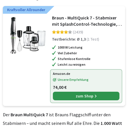
Kraftvoller Allrounder
Braun - MultiQuick 7 - Stabmixer
mit SplashControl-Technologie,
ActiveBlade System, Präzise
(2439)
Geschwindigkeitsregelung, 1,25L
Testberichte: Ø 1,3
(1 Test)
Standmixer, Zerkleinerer,
1000 W Leistung
Schneebe
Viel Zubehör
Stufenlose Kontrolle
Leicht zu reinigen
Amazon.de
Unsere Empfehlung
74,00 €
zum Shop
Der
Braun MultiQuick 7
ist Brauns Flaggschiff unter den
Stabmixern – und macht seinem Ruf alle Ehre. Die
1.000 Watt