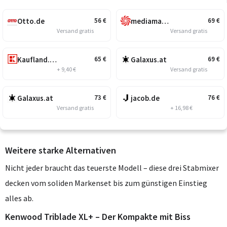
Otto.de
mediamarkt.at
56
€
69
€
Versand gratis
Versand gratis
Kaufland.at
Galaxus.at
65
€
69
€
+ 9,40 €
Versand gratis
Galaxus.at
jacob.de
73
€
76
€
Versand gratis
+ 16,98 €
Weitere starke Alternativen
Nicht jeder braucht das teuerste Modell – diese drei Stabmixer
decken vom soliden Markenset bis zum günstigen Einstieg
alles ab.
Kenwood Triblade XL+ – Der Kompakte mit Biss