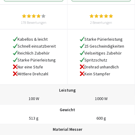
178 Bewertungen
2 Bewertungen
Kabellos & leicht
Starke Pürierleistung
Schnell einsatzbereit
25 Geschwindigkeiten
Reichlich Zubehör
Vielseitiges Zubehör
Starke Pürierleistung
Spritzschutz
Nur eine Stufe
Drehrad unhandlich
Mittlere Drehzahl
Kein Stampfer
Leistung
100 W
1000 W
Gewicht
513 g
600 g
Material Messer