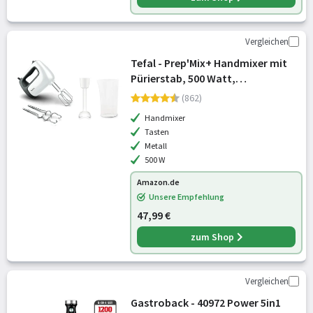
Vergleichen
Tefal - Prep'Mix+ Handmixer mit
Pürierstab, 500 Watt,
Schiebeknopf mit 5
(862)
Geschwindigkeiten + Turbo, inkl.
Handmixer
Zubehör: 2 Schneebesen/2
Tasten
Knethaken/Pürierstab/Messbe
Metall
500 W
Amazon.de
Unsere Empfehlung
47,99 €
zum Shop
Vergleichen
Gastroback - 40972 Power 5in1