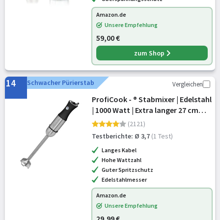
Amazon.de
Unsere Empfehlung
59,00 €
zum Shop
14
Schwacher Pürierstab
Vergleichen
ProfiCook - ® Stabmixer | Edelstahl
| 1000 Watt | Extra langer 27 cm
Stab |
(2121)
Geschwindigkeitsregulierung |
Testberichte: Ø 3,7
(1 Test)
ergonomischer Soft-Touch-Griff |
Langes Kabel
4-fach Edelsta
Hohe Wattzahl
Guter Spritzschutz
Edelstahlmesser
Amazon.de
Unsere Empfehlung
29,99 €