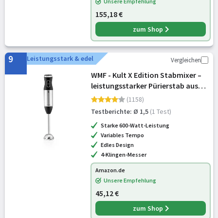
Unsere Empfehlung
155,18 €
zum Shop
9
Leistungsstark & edel
Vergleichen
WMF - Kult X Edition Stabmixer –
leistungsstarker Pürierstab aus
Cromargan Edelstahl, stufenlos
(1158)
einstellbare Geschwindigkeit,
Testberichte: Ø 1,5
(1 Test)
ergonomischer Soft-Touch-Griff
Starke 600-Watt-Leistung
Variables Tempo
Edles Design
4-Klingen-Messer
Amazon.de
Unsere Empfehlung
45,12 €
zum Shop