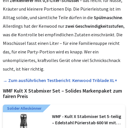
ein
Zerkleinerer mit 0,5-Liter-Schüssel
– das reicht für Nüsse,
Kräuter und kleinere Portionen Dip. Die Pürierleistung ist im
Alltag solide, und sämtliche Teile dürfen in die
Spülmaschine
.
Allerdings hat der Kenwood nur
zwei Geschwindigkeitsstufen
,
was die Kontrolle bei empfindlichen Zutaten einschränkt. Die
Mixschüssel fasst einen Liter – für eine Familiensuppe reicht
das, für eine Party-Portion wird es knapp. Wer ein
unkompliziertes, kraftvolles Gerät ohne viel Schnickschnack
sucht, ist hier richtig.
→ Zum ausführlichen Testbericht: Kenwood Triblade XL+
WMF Kult X Stabmixer Set – Solides Markenpaket zum
fairen Preis
Solider Alleskönner
WMF - Kult X Stabmixer Set 5-teilig
– Edelstahl Pürierstab 600 W mit