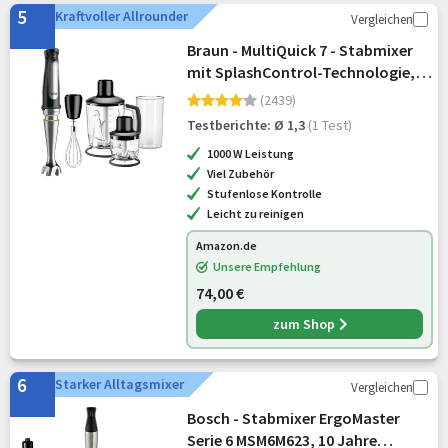
5
Kraftvoller Allrounder
Vergleichen
Braun - MultiQuick 7 - Stabmixer
mit SplashControl-Technologie,
ActiveBlade System, Präzise
(2439)
Geschwindigkeitsregelung, 1,25L
Testberichte: Ø 1,3
(1 Test)
Standmixer, Zerkleinerer,
1000 W Leistung
Schneebe
Viel Zubehör
Stufenlose Kontrolle
Leicht zu reinigen
Amazon.de
Unsere Empfehlung
74,00 €
zum Shop
6
Starker Alltagsmixer
Vergleichen
Bosch - Stabmixer ErgoMaster
Serie 6 MSM6M623, 10 Jahre