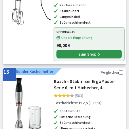
Reiches Zubehör
Stark püriert
Langes Kabel
Spülmaschinenfest
universal.at
Unsere Empfehlung
99,00 €
zum Shop
13
Solider Küchenhelfer
Vergleichen
Bosch - Stabmixer ErgoMaster
Serie 6, mit Mixbecher, 4
Edelstahlklingen, verschleißfreie
(583)
Keramikkupplung, langlebig,
Testberichte: Ø 2,5
(1 Test)
Luftkühlung, leistungsstark,
Spritzschutz
1200W, MSM6M
Einfache Bedienung
Spülmaschinenfest
Überspannungsschutz