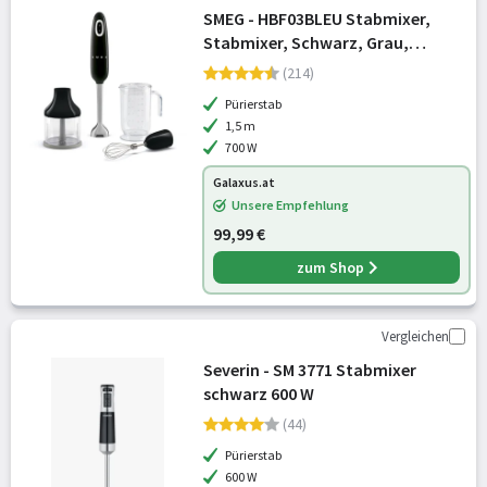
SMEG - HBF03BLEU Stabmixer,
Stabmixer, Schwarz, Grau,
Transparent, Silber
(214)
Pürierstab
1,5 m
700 W
Galaxus.at
Unsere Empfehlung
99,99 €
zum Shop
Vergleichen
Severin - SM 3771 Stabmixer
schwarz 600 W
(44)
Pürierstab
600 W