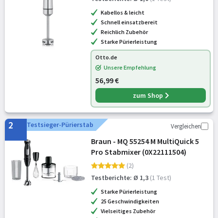
Kabellos & leicht
Schnell einsatzbereit
Reichlich Zubehör
Starke Pürierleistung
Otto.de
Unsere Empfehlung
56,99 €
zum Shop
2
Testsieger-Pürierstab
Vergleichen
Braun - MQ 55254 M MultiQuick 5
Pro Stabmixer (0X22111504)
(2)
Testberichte: Ø 1,3
(1 Test)
Starke Pürierleistung
25 Geschwindigkeiten
Vielseitiges Zubehör