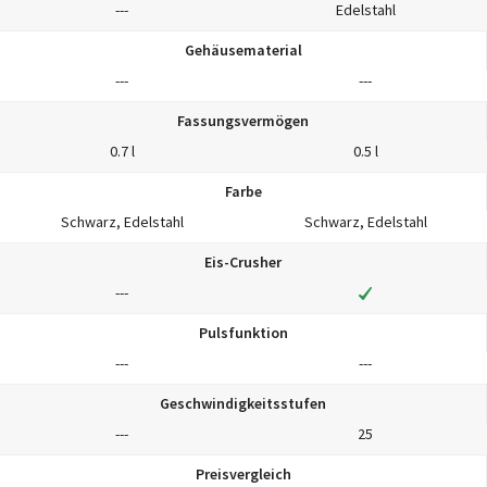
---
Edelstahl
Gehäusematerial
---
---
Fassungsvermögen
0.7 l
0.5 l
Farbe
Schwarz, Edelstahl
Schwarz, Edelstahl
Eis-Crusher
---
Pulsfunktion
---
---
Geschwindigkeitsstufen
---
25
Preisvergleich