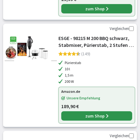
zum Shop
Vergleichen
ESGE - 98215 M 200 BBQ schwarz,
Stabmixer, Pürierstab, 2 Stufen bis
17.000 U/Min, ergonomischer Griff,
(149)
langlebiger, robuster Motor, inkl.
Pürierstab
Zubehör, 200W, Made
10 l
1,5 m
200 W
Amazon.de
Unsere Empfehlung
189,90 €
zum Shop
Vergleichen