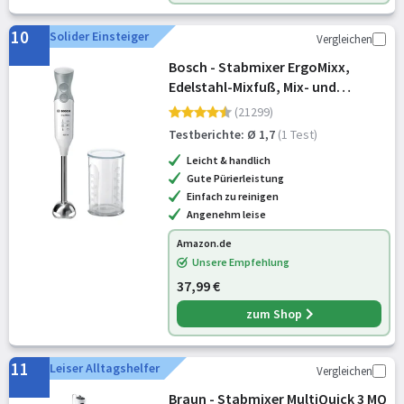
10
Solider Einsteiger
Vergleichen
Bosch - Stabmixer ErgoMixx,
Edelstahl-Mixfuß, Mix- und
Messbecher, 2
(21299)
Geschwindigkeitsstufen, leichtes
Testberichte: Ø 1,7
(1 Test)
Gehäuse, 4-Klingen-Messer,
Leicht & handlich
einfache Reinigung, 600 W, we
Gute Pürierleistung
Einfach zu reinigen
Angenehm leise
Amazon.de
Unsere Empfehlung
37,99 €
zum Shop
11
Leiser Alltagshelfer
Vergleichen
Braun - Stabmixer MultiQuick 3 MQ