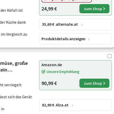
24,99 €
zum Shop
der Abfall ist
 der Küche dank
35
,69
€
alternate.at
im Vergleich zu
Produktdetails anzeigen
Gemüse, große
Amazon.de
kein
Unsere Empfehlung
chte Reinigung,
90,99 €
zum Shop
ht verriegelt
sst sich das Gerät
82
,90
€
Alza.at
 in