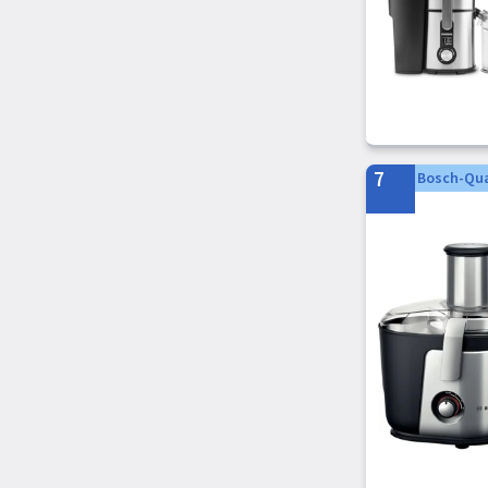
Orava
Solis
Alessi
Bestron
BioChef
7
Bosch-Qua
Blaupunkt
Bomann
Camry Premium
Domo