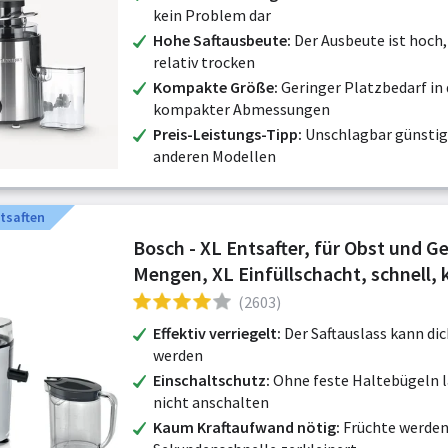
kein Problem dar
Hohe Saftausbeute
Der Ausbeute ist hoch, 
relativ trocken
Kompakte Größe
Geringer Platzbedarf in
kompakter Abmessungen
Preis-Leistungs-Tipp
Unschlagbar günstig 
anderen Modellen
ntsaften
Bosch - XL Entsafter, für Obst und 
Mengen, XL Einfüllschacht, schnell, 
Vorschneiden, 1,25l Saftbehälter, lei
(2603)
spülmaschinenfe
Effektiv verriegelt
Der Saftauslass kann dic
werden
Einschaltschutz
Ohne feste Haltebügeln lä
nicht anschalten
Kaum Kraftaufwand nötig
Früchte werden