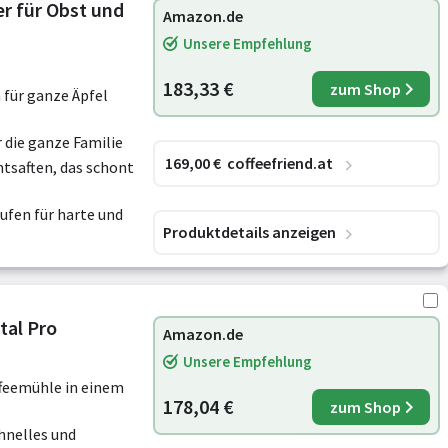
er für Obst und
Amazon.de
Unsere Empfehlung
183,33 €
zum Shop
für ganze Äpfel
 die ganze Familie
169
,00
€
coffeefriend.at
tsaften, das schont
ufen für harte und
Produktdetails anzeigen
tal Pro
Amazon.de
Unsere Empfehlung
ffeemühle in einem
178,04 €
zum Shop
hnelles und