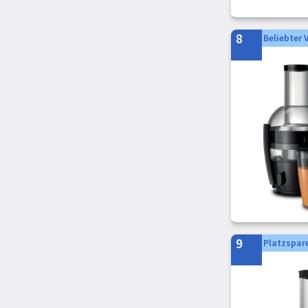
8
Beliebter
9
Platzspare