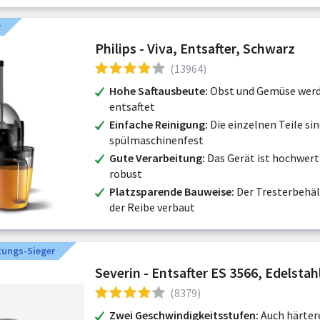
r
Philips - Viva, Entsafter, Schwarz
(13964)
Hohe Saftausbeute
Obst und Gemüse werd
entsaftet
Einfache Reinigung
Die einzelnen Teile si
spülmaschinenfest
Gute Verarbeitung
Das Gerät ist hochwert
robust
Platzsparende Bauweise
Der Tresterbehäl
der Reibe verbaut
tungs-Sieger
Severin - Entsafter ES 3566, Edelsta
(8379)
Zwei Geschwindigkeitsstufen
Auch härter