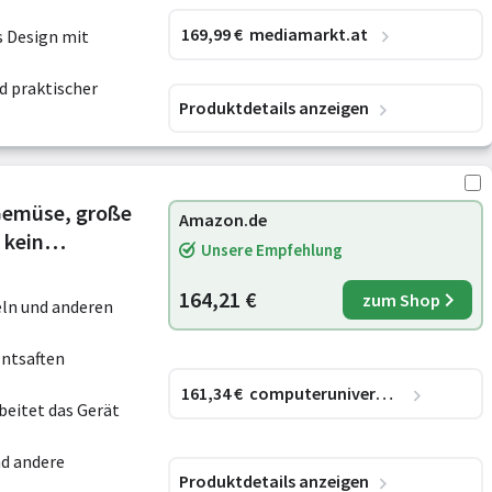
169
,99
€
mediamarkt.at
 Design mit
d praktischer
Produktdetails anzeigen
 Gemüse, große
Amazon.de
 kein
Unsere Empfehlung
chte Reinigung,
164,21 €
zum Shop
eln und anderen
Entsaften
161
,34
€
computeruniverse.net
beitet das Gerät
nd andere
Produktdetails anzeigen