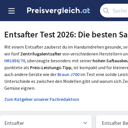
Artikel
suchen:
Entsafter Test 2026: Die besten S
Mit einem Entsafter zauberst du im Handumdrehen gesunde, se
wir fünf
Zentrifugalentsafter
von verschiedenen Herstellern u
HR1856/70
, überzeugte besonders mit seiner
hohen Saftausbe
punktete als
Preis-Leistungs-Tipp
, ist kompakt und für klein
auch andere Geräte wie der
Braun J700
im Test eine solide Leist
Unterschiede es zwischen den Modellen gibt und warum sich Zen
Gemüse eignen.​
Zum Ratgeber unserer Fachredaktion
Entsafter
Entsafter Be