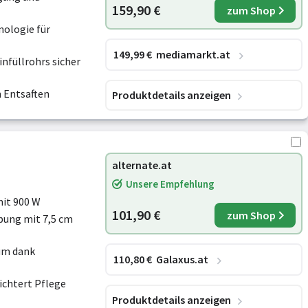
159,90 €
zum Shop
ologie für
149
,99
€
mediamarkt.at
nfüllrohrs sicher
 Entsaften
Produktdetails anzeigen
alternate.at
Unsere Empfehlung
mit 900 W
101,90 €
zum Shop
ung mit 7,5 cm
um dank
110
,80
€
Galaxus.at
ichtert Pflege
Produktdetails anzeigen