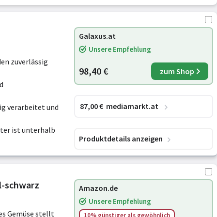
Galaxus.at
Unsere Empfehlung
en zuverlässig
98,40 €
zum Shop
nd
87
,00
€
mediamarkt.at
ig verarbeitet und
ter ist unterhalb
Produktdetails anzeigen
hl-schwarz
Amazon.de
Unsere Empfehlung
es Gemüse stellt
10% günstiger
als gewöhnlich