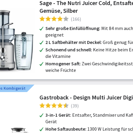
Sage - The Nutri Juicer Cold, Entsaft
Gemüse, Silber
(166)
Sehr große Einfüllöffnung
Mit 84 mm auch 
geeignet
2 L Saftbehälter mit Deckel
Groß genug für
Schonend und schnell
Keine Hitze beim En
die Vitamine
Homogener Saft
Zwei Geschwindigikeitsst
weiche Früchte
es Kombigerät
Gastroback - Design Multi Juicer Digi
(39)
3-in-1 Gerät
Entsafter, Standmixer und Ka
Gerät
Hohe Saftausbeute
1300 W Leistung für sc