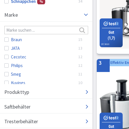
Schnäppchen
Marke
Gut
(1,7)
Braun
07/2023
JATA
Cecotec
3
Effektiv E
Philips
Smeg
Kuvings
Produkttyp
Moulinex
Princess
Saftbehälter
Ariete
Bosch
Tresterbehälter
Gastroback
Gut