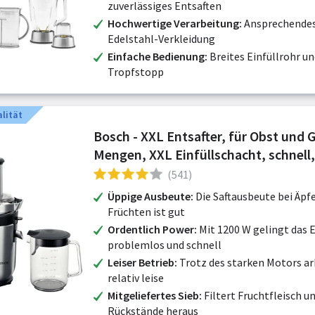
zuverlässiges Entsaften
Hochwertige Verarbeitung
Ansprechendes
Edelstahl-Verkleidung
Einfache Bedienung
Breites Einfüllrohr un
Tropfstopp
lität
Bosch - XXL Entsafter, für Obst und
Mengen, XXL Einfüllschacht, schnell,
Vorschneiden, 1,25l Saftbehälter, lei
(541)
spülmaschinen
Üppige Ausbeute
Die Saftausbeute bei Äpf
Früchten ist gut
Ordentlich Power
Mit 1200 W gelingt das 
problemlos und schnell
Leiser Betrieb
Trotz des starken Motors ar
relativ leise
Mitgeliefertes Sieb
Filtert Fruchtfleisch u
Rückstände heraus