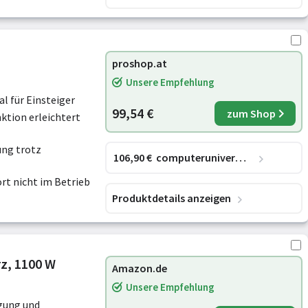
proshop.at
Unsere Empfehlung
al für Einsteiger
99,54 €
zum Shop
ktion erleichtert
ung trotz
106
,90
€
computeruniverse.net
rt nicht im Betrieb
Produktdetails anzeigen
rz, 1100 W
Amazon.de
Unsere Empfehlung
gung und