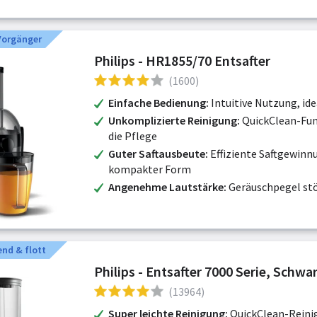
 Vorgänger
Philips - HR1855/70 Entsafter
(1600)
Einfache Bedienung
Intuitive Nutzung, ide
Unkomplizierte Reinigung
QuickClean-Fun
die Pflege
Guter Saftausbeute
Effiziente Saftgewinn
kompakter Form
Angenehme Lautstärke
Geräuschpegel stö
nd & flott
Philips - Entsafter 7000 Serie, Schwa
(13964)
Super leichte Reinigung
QuickClean-Reini