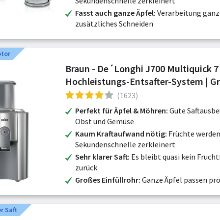
Sekundenschnelle zerkleinert
Fasst auch ganze Äpfel
Verarbeitung ganz
zusätzliches Schneiden
otor
Braun - De´Longhi J700 Multiquick 7 Entsafter |
Hochleistungs-Entsafter-System | G
Einfüllschacht (75 mm) | Innovatives
(1623)
System | Kraftvo
Perfekt für Äpfel & Möhren
Gute Saftausbe
Obst und Gemüse
Kaum Kraftaufwand nötig
Früchte werden
Sekundenschnelle zerkleinert
Sehr klarer Saft
Es bleibt quasi kein Frucht
zurück
Großes Einfüllrohr
Ganze Äpfel passen pr
 Saft