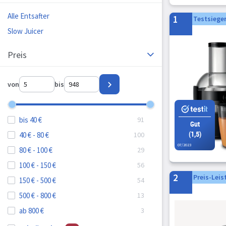
Alle Entsafter
1
Testsiege
Slow Juicer
Preis
von
bis
bis 40 €
Gut
(1,5)
40 € - 80 €
07/2023
80 € - 100 €
100 € - 150 €
2
Preis-Leis
150 € - 500 €
500 € - 800 €
ab 800 €