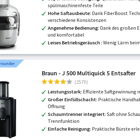
spülmaschinenfeste Teile
Hohe Saftausbeute
Dank FiberBoost Techn
verschiedene Konsistenzen
Angenehme Bedienung
Dank des großen Ei
und komfortabel
Leises Betriebsgeräusch
Wenig Lärm beim
lrounder
Braun - J 500 Multiquick 5 Entsafter
(2570)
Leistungsstark
Effiziente Saftgewinnung 
Großer Einfüllschacht
Praktische Handhab
Öffnung
Schaumtrenner integriert
Saft ohne Scha
Trennfunktion
Einfache Reinigung
Praktische Bürste erle