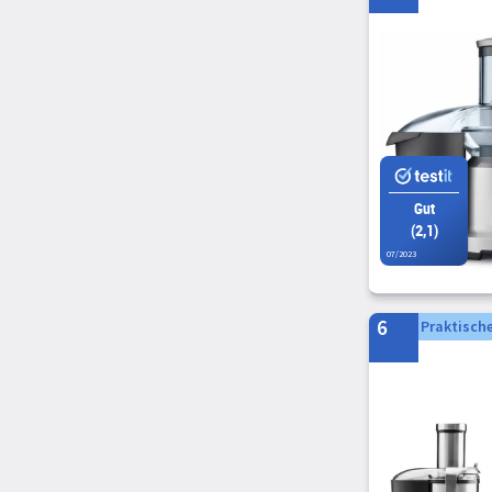
Nedis
Panasonic
ProfiCook
RGV
Rommelsbacher
Russell Hobbs
Gut
Sencor
(2,1)
Tefal
07/2023
Unold
WMF
6
Praktisch
Clatronic
Eta
G3 Ferrari
Hendi
Livoo