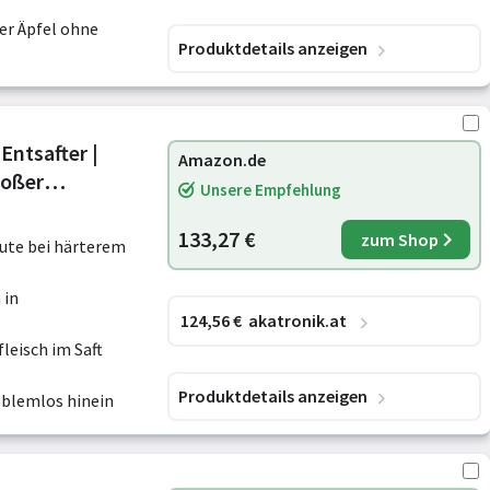
er Äpfel ohne
Produktdetails anzeigen
Amazon.de
roßer
Unsere Empfehlung
 Anti-Tropf-
133,27 €
zum Shop
ute bei härterem
 in
124
,56
€
akatronik.at
fleisch im Saft
Produktdetails anzeigen
oblemlos hinein