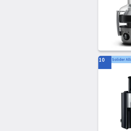
10
Solider Al