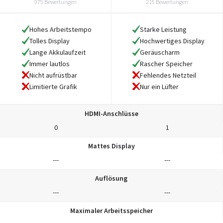
975 Bewertungen
215 Bewertungen
Hohes Arbeitstempo
Starke Leistung
Tolles Display
Hochwertiges Display
Lange Akkulaufzeit
Geräuscharm
Immer lautlos
Rascher Speicher
Nicht aufrüstbar
Fehlendes Netzteil
Limitierte Grafik
Nur ein Lüfter
HDMI-Anschlüsse
0
1
Mattes Display
---
---
Auflösung
---
---
Maximaler Arbeitsspeicher