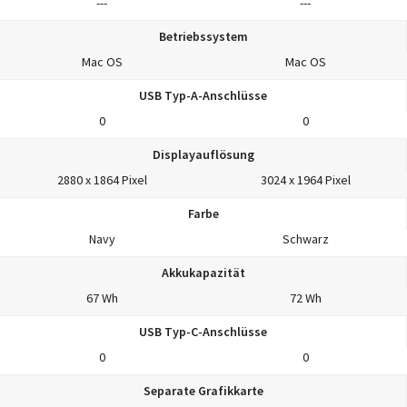
---
---
Betriebssystem
Mac OS
Mac OS
USB Typ-A-Anschlüsse
0
0
Displayauflösung
2880 x 1864 Pixel
3024 x 1964 Pixel
Farbe
Navy
Schwarz
Akkukapazität
67 Wh
72 Wh
USB Typ-C-Anschlüsse
0
0
Separate Grafikkarte