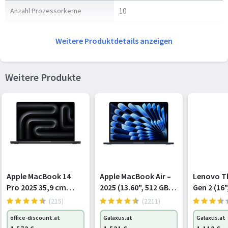
Anzahl Prozessorkerne
10
Leistungskerne
4
Weitere Produktdetails anzeigen
Effiziente Kerne
6
Weitere Produkte
Speicher
Speicherkapazität
16 GB
Memory Formfaktor
On-board
Grafik
Eingebaute Grafikadapter
Ja
Apple MacBook 14
Apple MacBook Air –
Lenovo T
Pro 2025 35,9 cm
2025 (13.60", 512 GB,
Gen 2 (16"
Separater Grafikadapter
Nein
(14,2 Zoll), 16 GB RAM,
16 GB, DE, M4),
GB, DE, A
(215)
(2211)
512 GB SSD, M5
Notebook, Grau
7735HS),
Separates Grafikkartenmodell
Nicht verfügbar
office-discount.at
Galaxus.at
Galaxus.at
Schwarz