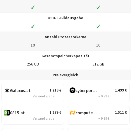
USB-C-Bildausgabe
Anzahl Prozessorkerne
10
10
Gesamtspeicherkapazität
256 GB
512 GB
Preisvergleich
Galaxus.at
cyberport.at
1.219
€
1.499
€
Versand gratis
+ 9,99 €
0815.at
computeruniverse.net
1.279
€
1.511
€
Versand gratis
+ 9,99 €