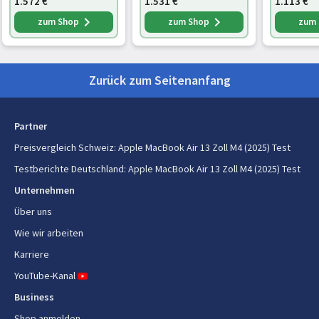
1.572
€
1.531
€
1.113
€
Hersteller der eingebauten GPU
Apple
zum Shop
zum Shop
zum
On-Board-Grafikadapterfamilie
Apple
Eingebautes Grafikkartenmodell
Apple GPU
Zurück zum Seitenanfang
Integrierte Grafikadapter-Cores
10
Partner
4K-Unterstützung durch On-
Ja
Preisvergleich Schweiz
:
Apple MacBook Air 13 Zoll M4 (2025) Test
Board Grafikadapter
Testberichte Deutschland
:
Apple MacBook Air 13 Zoll M4 (2025) Test
Integrierte 6K-Grafikkarten-
Ja
Unternehmen
Unterstützung
Über uns
Beschleunigung der
Ja
Wie wir arbeiten
Strahlenverfolgung
Karriere
Speicherbandbreite (max.)
120 GB/s
YouTube-Kanal
Business
Kamera
Shop anmelden