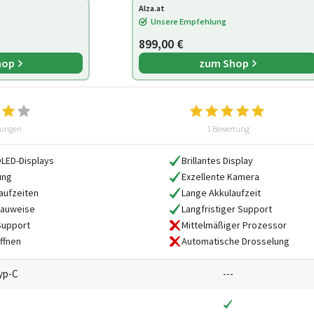
Alza.at
Unsere Empfehlung
899,00 €
hop
zum Shop
tungen
1 Bewertung
OLED-Displays
Brillantes Display
ung
Exzellente Kamera
aufzeiten
Lange Akkulaufzeit
auweise
Langfristiger Support
Support
Mittelmäßiger Prozessor
ffnen
Automatische Drosselung
yp-C
---