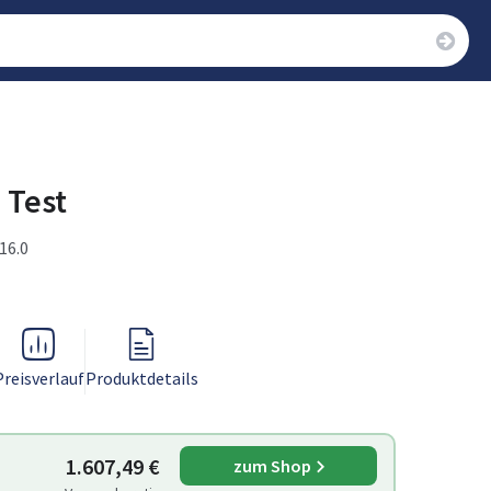
 Test
 16.0
Preisverlauf
Produktdetails
1.607,49 €
zum Shop