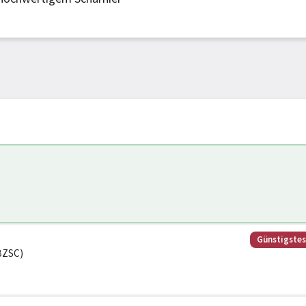
Günstigste
6BZSC)