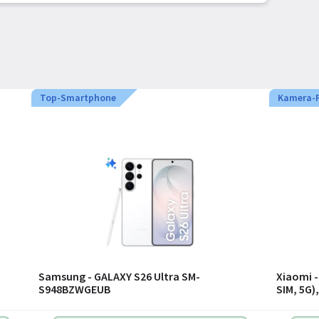
Top-Smartphone
Kamera-F
Samsung - GALAXY S26 Ultra SM-
Xiaomi - 
S948BZWGEUB
SIM, 5G