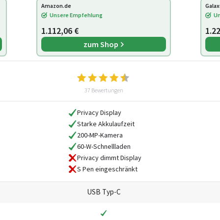
Amazon.de
Galax
Unsere Empfehlung
Un
1.112,06 €
1.2
zum Shop
37 Bewertungen
Privacy Display
Starke Akkulaufzeit
200-MP-Kamera
60-W-Schnellladen
Privacy dimmt Display
S Pen eingeschränkt
USB Typ-C