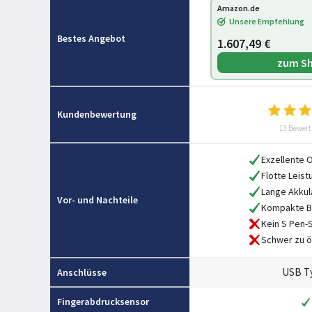
Amazon.de
Unsere Empfehlung
Bestes Angebot
1.607,49 €
zum S
Kundenbewertung
13 Bewer
Exzellente 
Flotte Leist
Lange Akkul
Vor- und Nachteile
Kompakte B
Kein S Pen-
Schwer zu ö
USB T
Anschlüsse
Fingerabdrucksensor