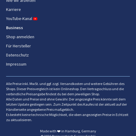
Wie wir arbeiten
Karriere
YouTube-Kanal
Business
Shop anmelden
Für Hersteller
Datenschutz
Impressum
Alle Preise inkl. MwSt. und ggf. zzgl. Versandkosten und weitere Gebühren des
Shops. Dieser Preisvergleich ist kein Onlineshop. Den Vertragsschluss und die
verbindliche Preisangabe findest du bei dem jeweiligen Shop.
Alle Daten und Preise sind ohne Gewähr. Der angezeigte Preis könnte seit dem
letzten Update gestiegen sein. Zum Zeitpunkt des Kaufes ist der aktuell auf der
Händlerseite angegebene Preis maßgeblich.
Es besteht keine technische Möglichkeit, die oben angezeigten Preise in Echtzeit
zu aktualisieren.
Made with ❤️ in Hamburg, Germany