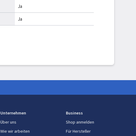
Ja
Ja
Integrierte Batterie
Lithium-Ion (Li-Ion)
11 Tag(e)
)
8 h
Ja
Unternehmen
Business
en
Über uns
Shop anmelden
45 mm
Wie wir arbeiten
Für Hersteller