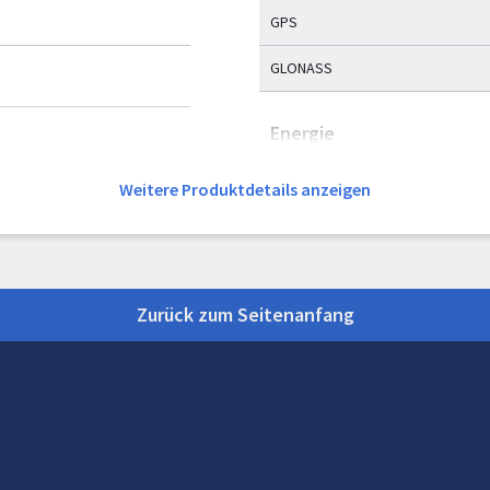
GPS
GLONASS
Energie
Akku-/Batterietyp
Weitere Produktdetails anzeigen
Akku-/Batterietechnologie
Batterielebensdauer
Zurück zum Seitenanfang
Batterielebensdauer (GPS-Modus
Akku
Gewicht und Abmessung
Breite