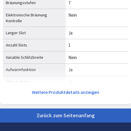
Bräunungsstufen
7
Elektronische Bräunung
Nein
Kontrolle
Langer Slot
Ja
Anzahl Slots
1
Variable Schlitzbreite
Nein
Aufwärmfunktion
Ja
Abtaufunktion
Ja
Weitere Produktdetails anzeigen
Entfernbarer Krumebehälter
Ja
Eingebautes Display
Nein
Zurück zum Seitenanfang
Logistikdaten