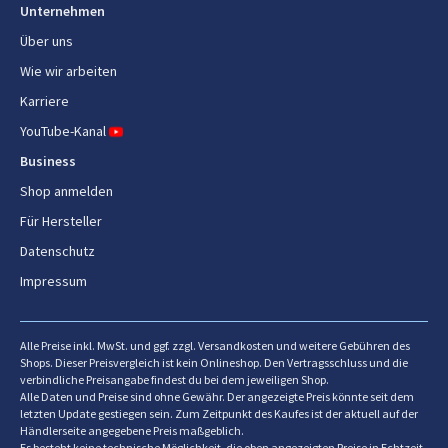
Unternehmen
Menge pro Packung
1 Stück(e)
Über uns
Energie
Wie wir arbeiten
Karriere
Leistung
1000 W
YouTube-Kanal
AC Eingangsspannung
220-240 V
Business
Shop anmelden
AC Eingangsfrequenz
50-60 Hz
Für Hersteller
Datenschutz
Impressum
Alle Preise inkl. MwSt. und ggf. zzgl. Versandkosten und weitere Gebühren des
Shops. Dieser Preisvergleich ist kein Onlineshop. Den Vertragsschluss und die
verbindliche Preisangabe findest du bei dem jeweiligen Shop.
Alle Daten und Preise sind ohne Gewähr. Der angezeigte Preis könnte seit dem
letzten Update gestiegen sein. Zum Zeitpunkt des Kaufes ist der aktuell auf der
Händlerseite angegebene Preis maßgeblich.
Es besteht keine technische Möglichkeit, die oben angezeigten Preise in Echtzeit