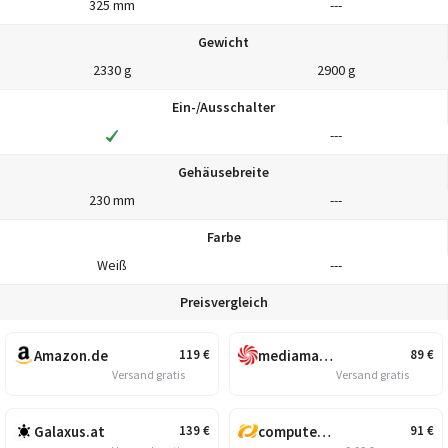
325 mm
---
Gewicht
2330 g
2900 g
Ein-/Ausschalter
---
Gehäusebreite
230 mm
---
Farbe
Weiß
---
Preisvergleich
Amazon.de
mediamarkt.at
119
€
89
€
Versand gratis
Versand gratis
Galaxus.at
computeruniverse.net
139
€
91
€