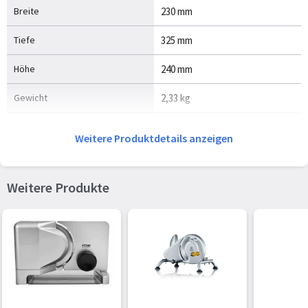
Breite
230 mm
Tiefe
325 mm
Höhe
240 mm
Gewicht
2,33 kg
Energie
Weitere Produktdetails anzeigen
Leistung
170 W
Weitere Produkte
AC Eingangsspannung
230 V
AC Eingangsfrequenz
50 Hz
Verpackungsdaten
Verpackungsbreite
386 mm