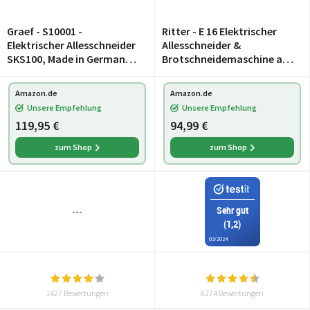
Graef - S10001 -
Ritter - E 16 Elektrischer
Elektrischer Allesschneider
Allesschneider &
SKS100, Made in Germany,
Brotschneidemaschine aus
Edelstahl-
Metall mit ECO-Motor,
Wellenschliffmesser Ø 170
Made in Germany, Silber,
Amazon.de
Amazon.de
mm, Schnittstärke 0-20
Silbermetallic
Unsere Empfehlung
Unsere Empfehlung
mm, Energiesparmotor 17
119,95 €
94,99 €
zum Shop
zum Shop
Sehr gut
---
(1,2)
03/2024
1427 Bewertungen
8274 Bewertungen