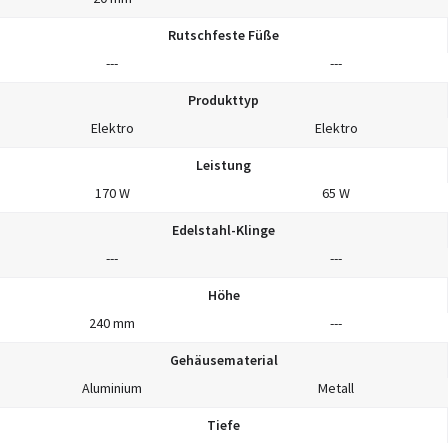
Rutschfeste Füße
---
---
Produkttyp
Elektro
Elektro
Leistung
170 W
65 W
Edelstahl-Klinge
---
---
Höhe
240 mm
---
Gehäusematerial
Aluminium
Metall
Tiefe