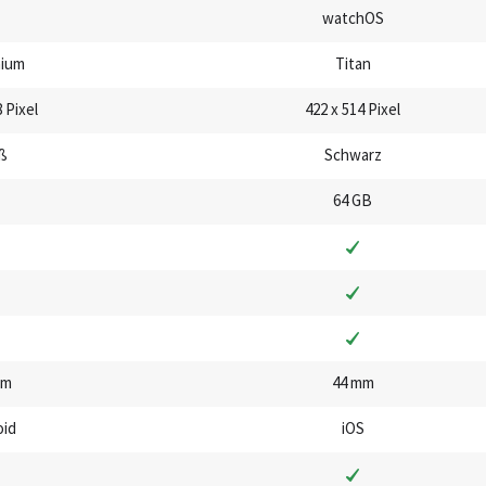
watchOS
nium
Titan
 Pixel
422 x 514 Pixel
ß
Schwarz
64 GB
mm
44 mm
oid
iOS