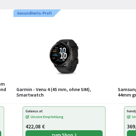
Gesundheits-Profi
 mm
und
Garmin - Venu 4 (45 mm, ohne SIM),
Samsung
Smartwatch
44mm gr
op
Galaxus.at
hand
Unsere Empfehlung
Un
422,08 €
369
zum Shop