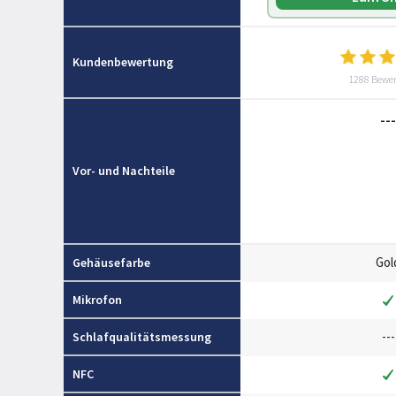
Kundenbewertung
1288 Bewe
---
Vor- und Nachteile
Gol
Gehäusefarbe
Mikrofon
---
Schlafqualitätsmessung
NFC