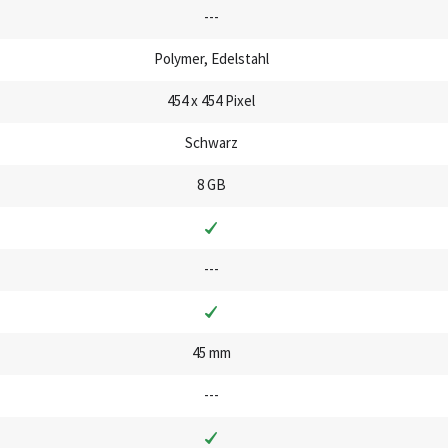
---
Polymer, Edelstahl
454 x 454 Pixel
Schwarz
8 GB
---
45 mm
---