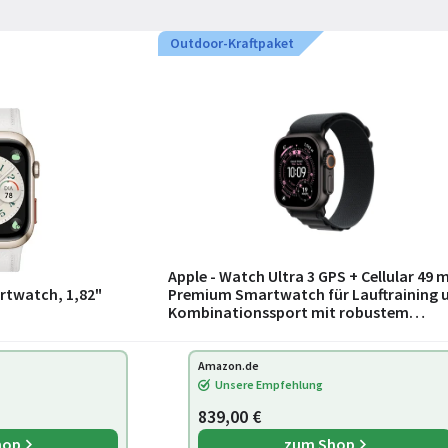
Outdoor-Kraftpaket
Apple - Watch Ultra 3 GPS + Cellular 49
rtwatch, 1,82"
Premium Smartwatch für Lauftraining 
Kombinationssport mit robustem
Titangehäuse in Schwarz und Alpine Lo
in S
Amazon.de
Unsere Empfehlung
839,00 €
hop
zum Shop