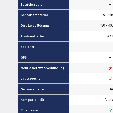
---
Betriebssystem
Alumi
Gehäusematerial
480 x 408
Displayauflösung
Wei
Armbandfarbe
---
Speicher
---
GPS
Mobile Netzwerkverbindung
Lautsprecher
38 
Gehäusebreite
Andr
Kompatibilität
Pulsmesser