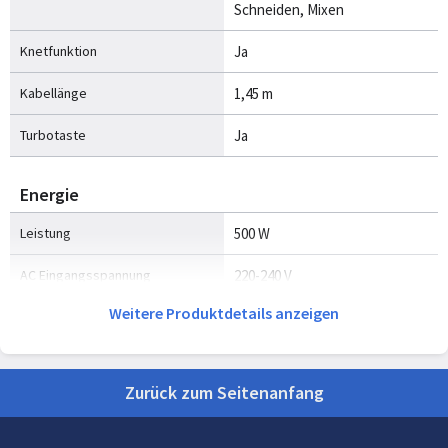
Schneiden, Mixen
Knetfunktion
Ja
Kabellänge
1,45 m
Turbotaste
Ja
Energie
Leistung
500 W
AC Eingangsspannung
220-240 V
Weitere Produktdetails anzeigen
AC Eingangsfrequenz
50 - 60 Hz
Lieferumfang
Zurück zum Seitenanfang
Schläger
Ja