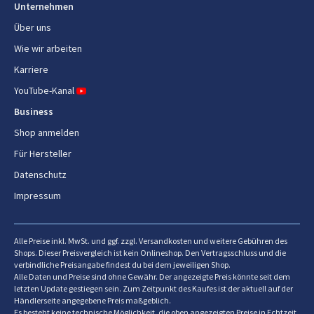
Schneebesen
Unternehmen
Ja
Über uns
Knethaken
Ja
Wie wir arbeiten
Karriere
Material
YouTube-Kanal
Gehäusematerial
Duralumin
Business
Shop anmelden
Gewicht und Abmessungen
Für Hersteller
Breite
185 mm
Datenschutz
Impressum
Tiefe
160 mm
Höhe
235 mm
Alle Preise inkl. MwSt. und ggf. zzgl. Versandkosten und weitere Gebühren des
Shops. Dieser Preisvergleich ist kein Onlineshop. Den Vertragsschluss und die
Gewicht
1,2 kg
verbindliche Preisangabe findest du bei dem jeweiligen Shop.
Alle Daten und Preise sind ohne Gewähr. Der angezeigte Preis könnte seit dem
letzten Update gestiegen sein. Zum Zeitpunkt des Kaufes ist der aktuell auf der
Händlerseite angegebene Preis maßgeblich.
Es besteht keine technische Möglichkeit, die oben angezeigten Preise in Echtzeit