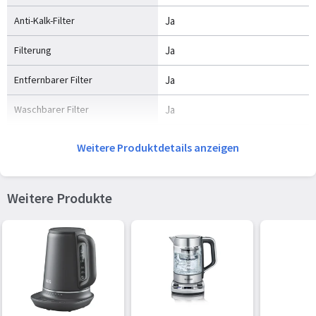
Anti-Kalk-Filter
Ja
Filterung
Ja
Entfernbarer Filter
Ja
Waschbarer Filter
Ja
Ursprungsland
China
Weitere Produktdetails anzeigen
Energie
Weitere Produkte
Leistung
2400 W
Energiequelle
AC
AC Eingangsspannung
220-240 V
AC Eingangsfrequenz
50/60 Hz