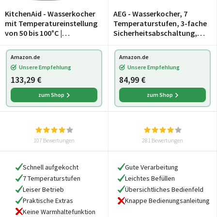
KitchenAid - Wasserkocher
AEG - Wasserkocher, 7
mit Temperatureinstellung
Temperaturstufen, 3-fache
von 50 bis 100°C |
Sicherheitsabschaltung,
Teekocher mit
Warmhaltefunktion, 1,7
Temperaturanzeige und
Liter, Tropfschutz,
Amazon.de
Amazon.de
Kalkfilter 1,7L | Electrisch
Einfache Reinigung, 360°
Unsere Empfehlung
Unsere Empfehlung
2400 Watt (Edelstahl)
Basis, Anti-Ruts
133,29 €
84,99 €
zum Shop
zum Shop
107 Bewertungen
281 Bewertungen
Schnell aufgekocht
Gute Verarbeitung
7 Temperaturstufen
Leichtes Befüllen
Leiser Betrieb
Übersichtliches Bedienfeld
Praktische Extras
Knappe Bedienungsanleitung
Keine Warmhaltefunktion