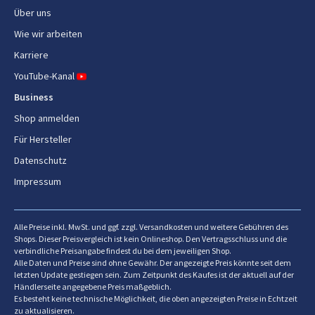
Kabelaufwicklung
Ja
Über uns
Wie wir arbeiten
Rotationsunterseite 360°
Ja
Karriere
Ein-/Ausschalter
Ja
YouTube-Kanal
Business
Scharnierdeckel
Ja
Shop anmelden
Deckelöffnung
Knopf
Für Hersteller
Datenschutz
Gewicht und Abmessungen
Impressum
Breite
216 mm
Tiefe
162 mm
Alle Preise inkl. MwSt. und ggf. zzgl. Versandkosten und weitere Gebühren des
Shops. Dieser Preisvergleich ist kein Onlineshop. Den Vertragsschluss und die
verbindliche Preisangabe findest du bei dem jeweiligen Shop.
Höhe
254 mm
Alle Daten und Preise sind ohne Gewähr. Der angezeigte Preis könnte seit dem
letzten Update gestiegen sein. Zum Zeitpunkt des Kaufes ist der aktuell auf der
Gewicht
1,3 kg
Händlerseite angegebene Preis maßgeblich.
Es besteht keine technische Möglichkeit, die oben angezeigten Preise in Echtzeit
zu aktualisieren.