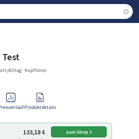
 Test
ort/Alltag · Kopfhörer
Preisverlauf
Produktdetails
133,18 €
zum Shop