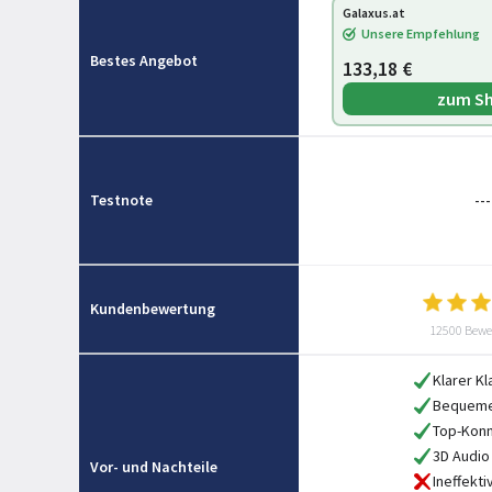
Galaxus.at
Unsere Empfehlung
Bestes Angebot
133,18 €
zum S
Testnote
---
Kundenbewertung
12500 Bewe
Klarer Kl
Bequeme
Top-Konn
3D Audio
Vor- und Nachteile
Ineffekt