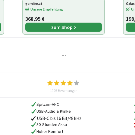
gomibo.at
Galax
Unsere Empfehlung
Un
368,95 €
198
zum Shop
---
1925 Bewertungen
Spitzen‑ANC
USB‑Audio & Klinke
USB‑C bis 16 Bit/48 kHz
30‑Stunden Akku
Hoher Komfort