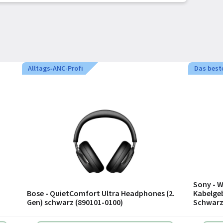
Alltags‑ANC-Profi
Das best
Sony - W
Bose - QuietComfort Ultra Headphones (2.
Kabelgeb
Gen) schwarz (890101-0100)
Schwar