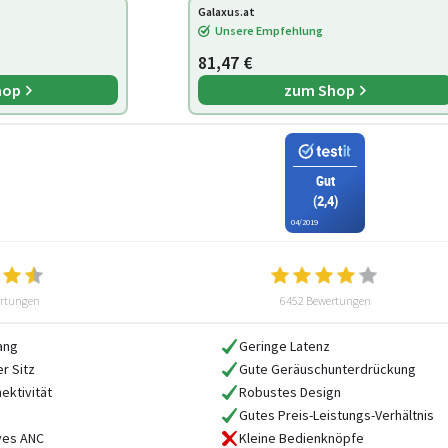
Galaxus.at
Unsere Empfehlung
81,47 €
hop
zum Shop
Gut
(2,4)
04/2019
rtungen
6452 Bewertungen
ang
Geringe Latenz
r Sitz
Gute Geräuschunterdrückung
ektivität
Robustes Design
Gutes Preis-Leistungs-Verhältnis
ives ANC
Kleine Bedienknöpfe