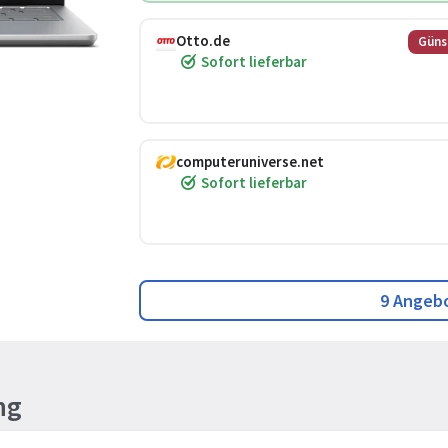
Otto.de
Güns
Sofort lieferbar
computeruniverse.net
Sofort lieferbar
9 Angeb
ng