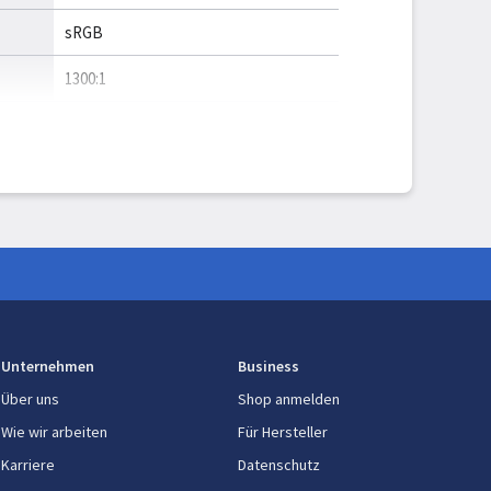
sRGB
1300:1
Ja
ereich
Dolby Vision IQ
it (NPU)
)
Intel AI Boost
1,4 GHz
Unternehmen
Business
Über uns
Shop anmelden
Ja
Wie wir arbeiten
Für Hersteller
o-
Ja
Karriere
Datenschutz