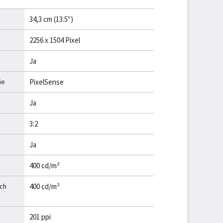
34,3 cm (13.5")
2256 x 1504 Pixel
Ja
ie
PixelSense
Ja
3:2
Ja
400 cd/m²
ich
400 cd/m²
201 ppi