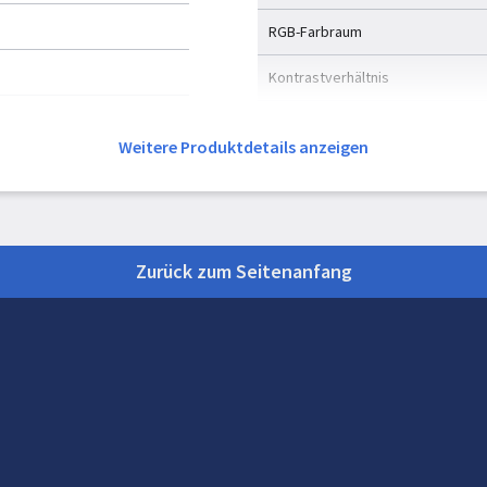
RGB-Farbraum
Kontrastverhältnis
High Dynamic Range Video (HDR)
Unterstützung
Weitere Produktdetails anzeigen
Technologie mit hohem Dynamikb
(HDR)
Zurück zum Seitenanfang
Neuronale Prozessoreinhe
Neuronale Prozessoreinheit (NPU
Höchstfrequenz NPU
Sparsity Support
Unterstützung für Windows Studi
Effekte