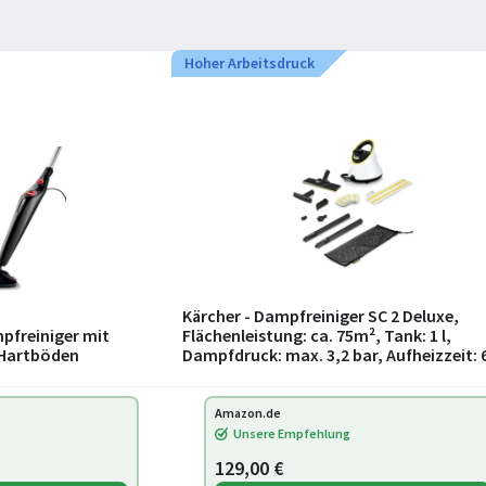
Hoher Arbeitsdruck
Kärcher - Dampfreiniger SC 2 Deluxe,
pfreiniger mit
Flächenleistung: ca. 75m², Tank: 1 l,
e Hartböden
Dampfdruck: max. 3,2 bar, Aufheizzeit: 
min., Heizleistung: 1.500 W, mit Bodenre
Amazon.de
Unsere Empfehlung
129,00 €