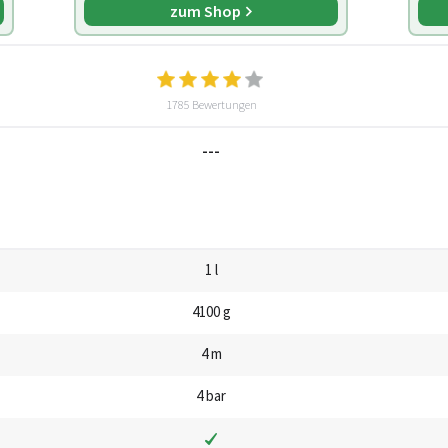
zum Shop
1785 Bewertungen
---
1 l
4100 g
4 m
4 bar