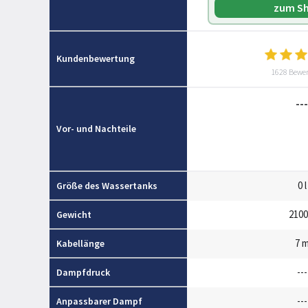
zum S
Kundenbewertung
1628 Bewe
---
Vor- und Nachteile
0 l
Größe des Wassertanks
2100
Gewicht
7 
Kabellänge
---
Dampfdruck
---
Anpassbarer Dampf