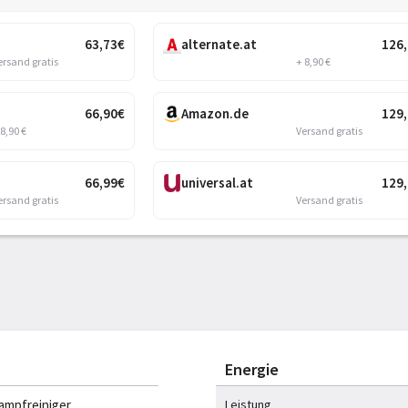
63
,73
€
alternate.at
126
ersand gratis
+ 8,90 €
66
,90
€
Amazon.de
129
 8,90 €
Versand gratis
66
,99
€
universal.at
129
ersand gratis
Versand gratis
Energie
ampfreiniger
Leistung