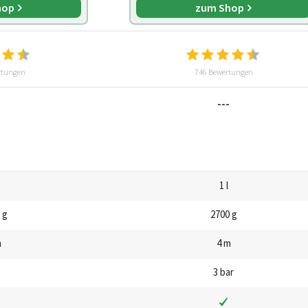
hop
zum Shop
rtungen
746 Bewertungen
---
1 l
 g
2700 g
m
4 m
3 bar