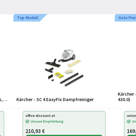
Top-Modell
Gute Pre
Kärcher 
6,5
Kärcher - SC 4 EasyFix Dampfreiniger
430.0)
in
office-discount.at
unive
Unsere Empfehlung
Un
210,93 €
169