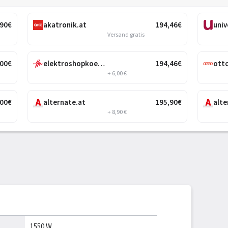
,90
€
akatronik.at
194
,46
€
univ
Versand gratis
,00
€
elektroshopkoeck.com
194
,46
€
ott
+ 6,00 €
,00
€
alternate.at
195
,90
€
alte
+ 8,90 €
1550 W