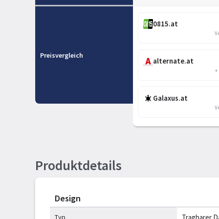
0815.at
V
Preisvergleich
alternate.at
+
Galaxus.at
V
Produktdetails
Design
Typ
Tragbarer D