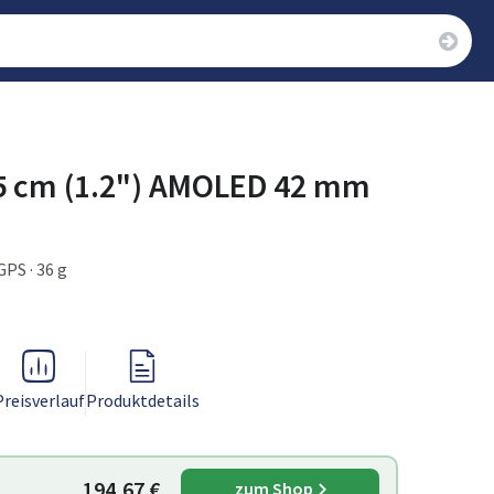
05 cm (1.2") AMOLED 42 mm
GPS · 36 g
Preisverlauf
Produktdetails
194,67 €
zum Shop