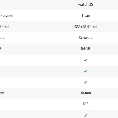
watchOS
 Polymer
Titan
 Pixel
422 x 514 Pixel
arz
Schwarz
B
64 GB
 mm
44 mm
iOS