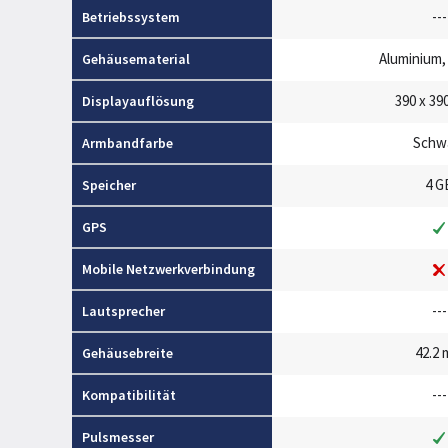
---
Betriebssystem
Aluminium,
Gehäusematerial
390 x 390
Displayauflösung
Schw
Armbandfarbe
4 G
Speicher
GPS
Mobile Netzwerkverbindung
---
Lautsprecher
42.2
Gehäusebreite
---
Kompatibilität
Pulsmesser