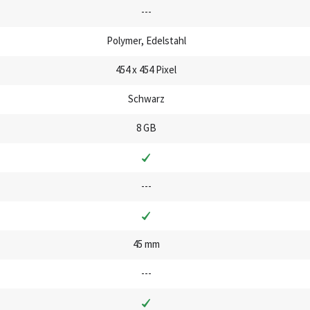
---
Polymer, Edelstahl
454 x 454 Pixel
Schwarz
8 GB
---
45 mm
---