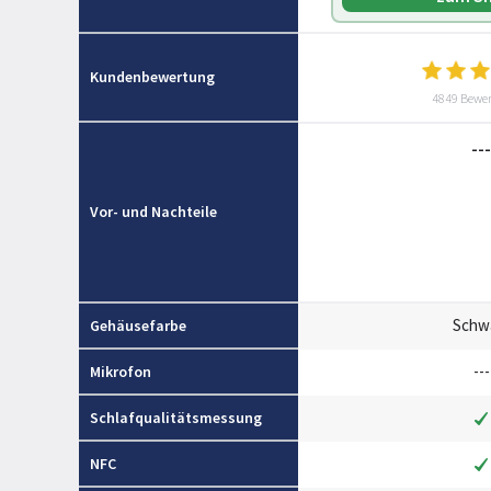
Kundenbewertung
4849 Bewe
---
Vor- und Nachteile
Schw
Gehäusefarbe
---
Mikrofon
Schlafqualitätsmessung
NFC