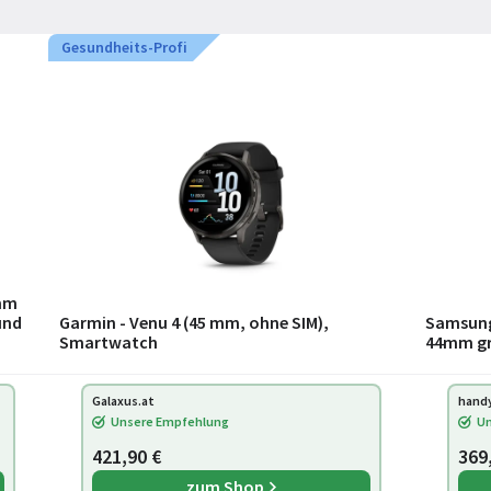
Gesundheits-Profi
 mm
und
Garmin - Venu 4 (45 mm, ohne SIM),
Samsung
Smartwatch
44mm gr
op
Galaxus.at
hand
Unsere Empfehlung
Un
421,90 €
369
zum Shop