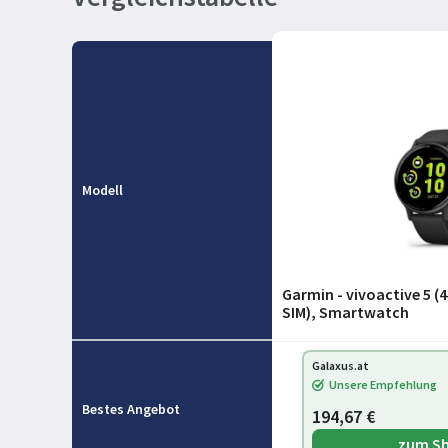
Modell
Garmin - vivoactive 5 
SIM), Smartwatch
Galaxus.at
Unsere Empfehlung
Bestes Angebot
194,67 €
zum S