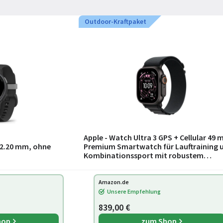
Outdoor-Kraftpaket
Apple - Watch Ultra 3 GPS + Cellular 49
(42.20 mm, ohne
Premium Smartwatch für Lauftraining 
Kombinationssport mit robustem
Titangehäuse in Schwarz und Alpine Lo
in S
Amazon.de
Unsere Empfehlung
839,00 €
hop
zum Shop