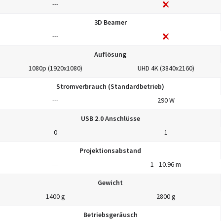
---
3D Beamer
---
Auflösung
1080p (1920x1080)
UHD 4K (3840x2160)
Stromverbrauch (Standardbetrieb)
---
290 W
USB 2.0 Anschlüsse
0
1
Projektionsabstand
---
1 - 10.96 m
Gewicht
1400 g
2800 g
Betriebsgeräusch