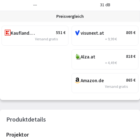
---
31 dB
Preisvergleich
Kaufland.at
visunext.at
551
€
805
€
Versand gratis
+ 9,99 €
Alza.at
818
€
+ 4,49 €
Amazon.de
865
€
Versand gratis
Produktdetails
Projektor