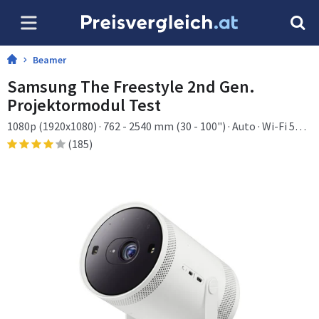
Beamer
Samsung The Freestyle 2nd Gen.
Projektormodul Test
1080p (1920x1080) · 762 - 2540 mm (30 - 100") · Auto · Wi-Fi 5
(802.11ac) · High Dynamic Range 10+ (HDR10 Plus) · Hybrid
(185)
Log-Gamma (HLG) · Samsung TV Plus