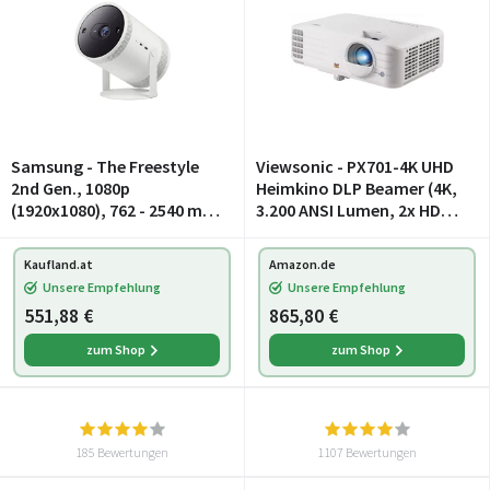
Samsung - The Freestyle
Viewsonic - PX701-4K UHD
2nd Gen., 1080p
Heimkino DLP Beamer (4K,
(1920x1080), 762 - 2540 mm
3.200 ANSI Lumen, 2x HDMI,
(30 - 100"), Auto, Wi-Fi 5
10 Watt Lautsprecher, 1.1x
(802.11ac), High Dynamic
optischer Zoom, HDR)
Kaufland.at
Amazon.de
Range 10+ (HDR10 Plus),
Weiß
Unsere Empfehlung
Unsere Empfehlung
Hybrid Log-Gamma
551,88 €
865,80 €
zum Shop
zum Shop
185 Bewertungen
1107 Bewertungen