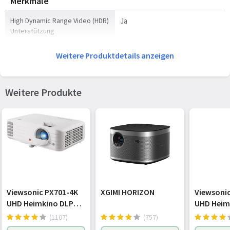
Merkmale
High Dynamic Range Video (HDR)
Ja
Unterstützung
Technologie mit hohem
High Dynamic Range 10+
Weitere Produktdetails anzeigen
Dynamikbereich (HDR)
(HDR10 Plus), Hybrid Log-
Gamma (HLG)
Weitere Produkte
Video-Apps
Samsung TV Plus
Verbesserung des Videotexts
Nein
Installiertes Betriebssystem
Tizen
Design
Produkttyp
Projektormodul
Viewsonic PX701-4K
XGIMI HORIZON
Viewsonic
UHD Heimkino DLP
UHD Heim
Marktpositionierung
Tragbar
Beamer (4K, 3.200
Beamer (4
(1107)
(757)
ANSI Lumen, 2x HDMI,
Lumen, Re