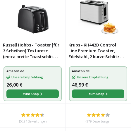
Russell Hobbs - Toaster [für
Krups - KH442D Control
2 Scheiben] Textures+
Line Premium Toaster,
(extra breite Toastschlitze,
Edelstahl, 2 kurze Schlitze
inkl. Brötchenaufsatz &
für 2 Scheiben,
integrierte Toast-Zange, 6
Brötchenaufsatz, 6
Amazon.de
Amazon.de
Bräunungsstufen + Auftau-
Bräunungsgrade, 850 W,
Unsere Empfehlung
Unsere Empfehlung
& Aufwärm
23.6 x 32.4 x 20.2 cm, Silb
26,00 €
46,99 €
zum Shop
zum Shop
15194 Bewertungen
4979 Bewertungen