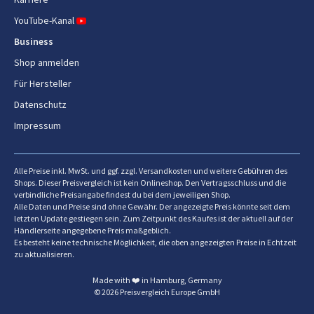
YouTube-Kanal
Business
Shop anmelden
Für Hersteller
Datenschutz
Impressum
Alle Preise inkl. MwSt. und ggf. zzgl. Versandkosten und weitere Gebühren des
Shops. Dieser Preisvergleich ist kein Onlineshop. Den Vertragsschluss und die
verbindliche Preisangabe findest du bei dem jeweiligen Shop.
Alle Daten und Preise sind ohne Gewähr. Der angezeigte Preis könnte seit dem
letzten Update gestiegen sein. Zum Zeitpunkt des Kaufes ist der aktuell auf der
Händlerseite angegebene Preis maßgeblich.
Es besteht keine technische Möglichkeit, die oben angezeigten Preise in Echtzeit
zu aktualisieren.
Made with ❤️ in Hamburg, Germany
© 2026 Preisvergleich Europe GmbH