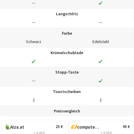
---
Langschlitz
---
---
Farbe
Schwarz
Edelstahl
Krümelschublade
Stopp-Taste
---
Toastscheiben
2
2
Preisvergleich
Alza.at
computeruniverse.net
25
€
45
€
+ 4,49 €
+ 9,99 €