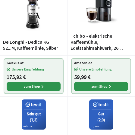
Tchibo - elektrische
De’Longhi - Dedica KG
Kaffeemühle,
521.M, Kaffeemühle, Silber
Edelstahlmahlwerk, 26
Mahlgradeinstellungen,
Schwarz/Silber
Galaxus.at
Amazon.de
Unsere Empfehlung
Unsere Empfehlung
175,92 €
59,99 €
zum Shop
zum Shop
Sehr gut
Gut
(1,3)
(2,0)
01/2024
01/2024