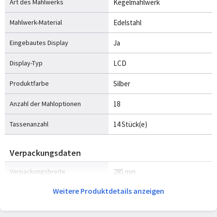
Art des Mahlwerks
Kegelmahlwerk
Mahlwerk-Material
Edelstahl
Eingebautes Display
Ja
Display-Typ
LCD
Produktfarbe
Silber
Anzahl der Mahloptionen
18
Tassenanzahl
14 Stück(e)
Verpackungsdaten
Verpackungsbreite
285 mm
Weitere Produktdetails anzeigen
Verpackungstiefe
175 mm
Verpackungshöhe
470 mm