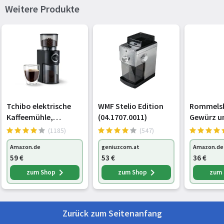
Weitere Produkte
Paketgewicht
3,42 kg
Gewicht und Abmessungen
Gewicht
2,75 kg
Breite
240 mm
Tchibo elektrische
WMF Stelio Edition
Rommels
Tiefe
154 mm
Kaffeemühle,
(04.1707.0011)
Gewürz un
Edelstahlmahlwerk,
Mühle EGK
Höhe
382 mm
(1185)
(547)
26
Edelstahl
Amazon.de
geniuzcom.at
Amazon.de
Mahlgradeinstellunge
Schlagme
Lieferumfang
59
€
53
€
36
€
n, Schwarz/Silber
Spezialme
Füllmenge
zum Shop
zum Shop
zum
Reinigungsbürste
Ja
Mahlgrad
Mahldauer
Accessories inklusive
Espresso filter holder support
auch für 
Zurück zum Seitenanfang