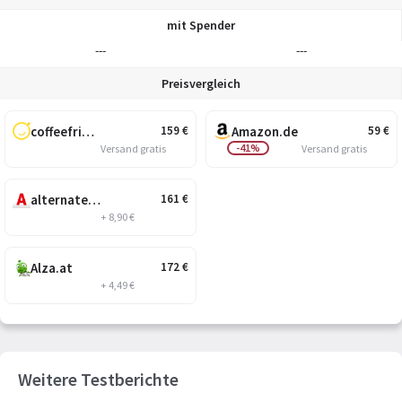
mit Spender
---
---
Preisvergleich
coffeefriend.at
Amazon.de
159
€
59
€
-41%
Versand gratis
Versand gratis
alternate.at
161
€
+ 8,90 €
Alza.at
172
€
+ 4,49 €
Weitere Testberichte