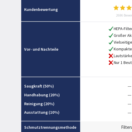
Kundenbewertung
2686 Bewe
HEPA-Filt
Großer Ak
Vielseitig
Kompakte
Vor- und Nachteile
Lautstärk
Nur 1 Beut
Saugkraft (50%)
---
Handhabung (20%)
---
Reinigung (20%)
---
Ausstattung (10%)
---
Filte
Schmutztrennungsmethode