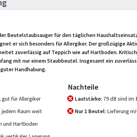
ng
olider Beutelstaubsauger für den täglichen Haushaltseinsa
 eignet er sich besonders für Allergiker. Der großzügige Ak
beitet zuverlässig auf Teppich wie auf Hartboden. Kritis
fang mit nur einem Staubbeutel. Insgesamt ein zuverlässi
d guter Handhabung.
Nachteile
 gut für Allergiker
Lautstärke
79 dB sind im B
n jedem Raum weit
Nur 1 Beutel
Lieferung mi
ch und Hartboden
nk vertikaler Lagerung