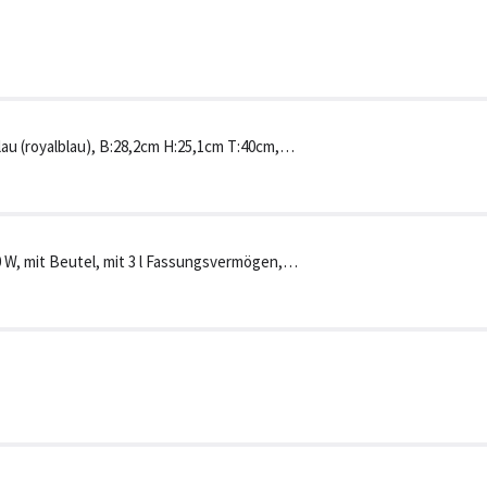
au (royalblau), B:28,2cm H:25,1cm T:40cm,
llergiefilter, und
W, mit Beutel, mit 3 l Fassungsvermögen,