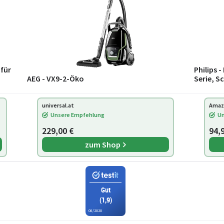
für
Philips 
AEG - VX9-2-Öko
Serie, S
universal.at
Amaz
Unsere Empfehlung
Un
229,00 €
94,
zum Shop
Gut
(1,9)
08/2020