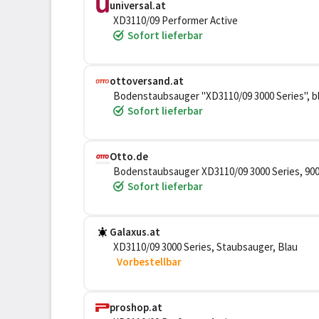
universal.at
XD3110/09 Performer Active
Sofort lieferbar
ottoversand.at
Bodenstaubsauger "XD3110/09 3000 Series", bl
Bodenstaubsauger, mit 3 l Fassungsvermögen, A
Sofort lieferbar
Otto.de
Bodenstaubsauger XD3110/09 3000 Series, 900 
Allergiefilter, und TriActive-Düse
Sofort lieferbar
Galaxus.at
XD3110/09 3000 Series, Staubsauger, Blau
Vorbestellbar
proshop.at