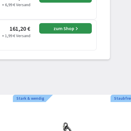
+ 6,99 € Versand
161,20 €
zum Shop
+ 1,99 € Versand
Stark & wendig
Staubfre