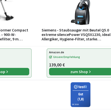
erformer Compact
Siemens - Staubsauger mit Beutel Q5.0
 – 900-W-
extreme silencePower VSQ5X1230, ideal 
filter, 9 m
Allergiker, Hygiene-Filter, starke
09)
Saugleistung, Bodendüse für Parkett,
Teppich,
Amazon.de
Unsere Empfehlung
139,00 €
hop
zum Shop
Gut
(1,8)
08/2020