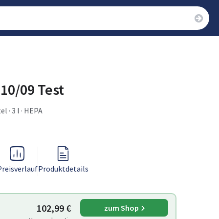
110/09 Test
l · 3 l · HEPA
Preisverlauf
Produktdetails
102,99 €
zum Shop