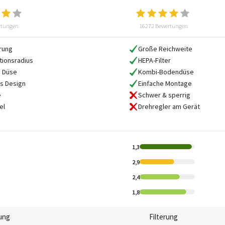
rtungen
16272 Bewertungen
erung
Große Reichweite
tionsradius
HEPA-Filter
e Düse
Kombi-Bodendüse
s Design
Einfache Montage
e
Schwer & sperrig
el
Drehregler am Gerät
1,3
2,9
2,4
1,8
rung
Filterung