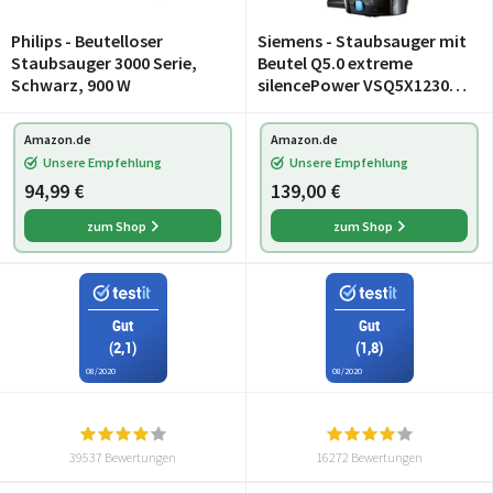
Philips - Beutelloser
Siemens - Staubsauger mit
Staubsauger 3000 Serie,
Beutel Q5.0 extreme
Schwarz, 900 W
silencePower VSQ5X1230,
ideal für Allergiker,
Hygiene-Filter, starke
Amazon.de
Amazon.de
Saugleistung, Bodendüse
Unsere Empfehlung
Unsere Empfehlung
für Parkett, Teppich,
94,99 €
139,00 €
zum Shop
zum Shop
Gut
Gut
(2,1)
(1,8)
08/2020
08/2020
39537 Bewertungen
16272 Bewertungen