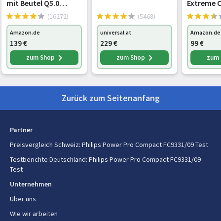
mit Beutel Q5.0
Extreme C
Gewicht und Abmessungen
extreme
Handstau
(16272)
(5468)
silencePower
beutellos
Breite
275 mm
Amazon.de
universal.at
Amazon.de
VSQ5X1230, ideal für
Netzkabel
139
€
229
€
99
€
Allergiker, Hygiene-
Tiefe
410 mm
höchst gl
Filter, starke
Düse,
zum Shop
zum Shop
zum
Höhe
250 mm
Saugleistung,
Bodensta
Bodendüse für
sehr leise
Gewicht
4,7 kg
Parkett, Teppich,
Saugleis
Zurück zum Seitenanfang
Verpackungsbreite
300 mm
Verpackungstiefe
360 mm
Partner
Preisvergleich Schweiz
:
Philips Power Pro Compact FC9331/09 Test
Verpackungshöhe
490 mm
Testberichte Deutschland
:
Philips Power Pro Compact FC9331/09
Test
Paketgewicht
7,77 kg
Unternehmen
Technische Details
Über uns
Wie wir arbeiten
Kabellänge
6 m