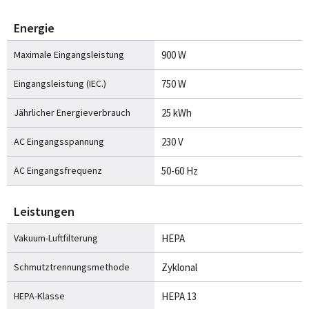
Energie
Maximale Eingangsleistung
900 W
Eingangsleistung (IEC.)
750 W
Jährlicher Energieverbrauch
25 kWh
AC Eingangsspannung
230 V
AC Eingangsfrequenz
50-60 Hz
Leistungen
Vakuum-Luftfilterung
HEPA
Schmutztrennungsmethode
Zyklonal
HEPA-Klasse
HEPA 13