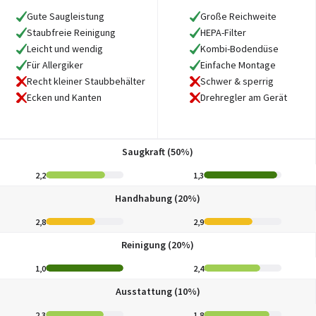
Gute Saugleistung
Große Reichweite
Staubfreie Reinigung
HEPA-Filter
Leicht und wendig
Kombi-Bodendüse
Für Allergiker
Einfache Montage
Recht kleiner Staubbehälter
Schwer & sperrig
Ecken und Kanten
Drehregler am Gerät
Saugkraft (50%)
2,2
1,3
Handhabung (20%)
2,8
2,9
Reinigung (20%)
1,0
2,4
Ausstattung (10%)
2,3
1,8