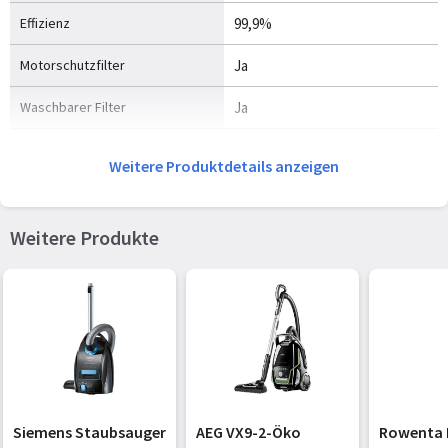
Effizienz
99,9%
Motorschutzfilter
Ja
Waschbarer Filter
Ja
Vorgesehene Verwendung
Haus
Weitere Produktdetails anzeigen
Reinigen der Oberflächen
Teppich, Harter Boden
Geräuschpegel
76 dB
Weitere Produkte
Vakuum
16,8 kPa
Luftstrom
27,8 l/s
Betriebsradius
9 m
Garantiezeit
2 Jahr(e)
Siemens Staubsauger
AEG VX9-2-Öko
Rowenta 