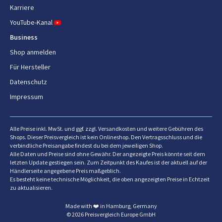
Karriere
Gefahrgut
Nein
YouTube-Kanal
Business
Logistikdaten
Shop anmelden
Ursprungsland
Für Hersteller
China
Datenschutz
Design
Impressum
Typ
Zylinder-Vakuum
Alle Preise inkl. MwSt. und ggf. zzgl. Versandkosten und weitere Gebühren des
Reinigungsart
Trocken
Shops. Dieser Preisvergleich ist kein Onlineshop. Den Vertragsschluss und die
verbindliche Preisangabe findest du bei dem jeweiligen Shop.
Alle Daten und Preise sind ohne Gewähr. Der angezeigte Preis könnte seit dem
Staubbehälter Typ
Beutellos
letzten Update gestiegen sein. Zum Zeitpunkt des Kaufes ist der aktuell auf der
Händlerseite angegebene Preis maßgeblich.
Staubkapazität
1,5 l
Es besteht keine technische Möglichkeit, die oben angezeigten Preise in Echtzeit
zu aktualisieren.
Produktfarbe
Schwarz
Made with ❤️ in Hamburg, Germany
© 2026 Preisvergleich Europe GmbH
Schlauchtyp
Teleskopisch