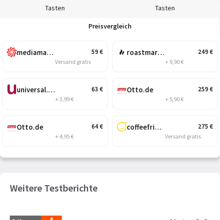
Tasten
Tasten
Preisvergleich
mediamarkt.at
roastmarket.de-at
59
€
249
€
Versand gratis
+ 9,90 €
universal.at
Otto.de
63
€
259
€
+ 3,99 €
+ 5,90 €
Otto.de
coffeefriend.at
64
€
275
€
+ 4,95 €
Versand gratis
Weitere Testberichte