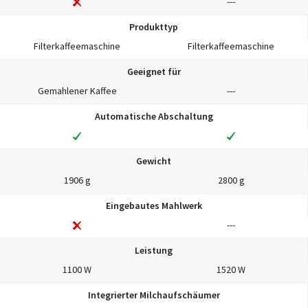
---
Produkttyp
Filterkaffeemaschine
Filterkaffeemaschine
Geeignet für
Gemahlener Kaffee
---
Automatische Abschaltung
Gewicht
1906 g
2800 g
Eingebautes Mahlwerk
---
Leistung
1100 W
1520 W
Integrierter Milchaufschäumer