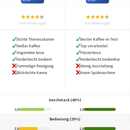
06/2026
06/2026
24347 Bewertungen
2550 Bewertungen
Dichte Thermoskanne
Bester Kaffee im Test
Heißer Kaffee
Top verarbeitet
Angenehm leise
Flüsterleise
Kinderleicht bedient
Kinderleicht bedienbar
Fummelige Reinigung
Wenig Ausstattung
Blickdichte Kanne
Keine Spülmaschine
Geschmack (40%)
2,0
1,0
Bedienung (20%)
3,0
1,0