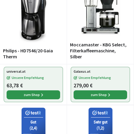
Moccamaster - KBG Select,
Philips - HD7546/20 Gaia
Filterkaffeemaschine,
Therm
Silber
universal.at
Galaxus.at
Unsere Empfehlung
Unsere Empfehlung
63,78 €
279,00 €
zum Shop
zum Shop
Gut
Sehr gut
(2,4)
(1,2)