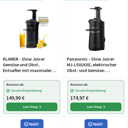
KLAMER - Slow Juicer
Panasonic - Slow Juicer
Gemüse und Obst,
MJ-L501KXE, elektrischer
Entsafter mit maximaler
Obst- und Gemüse-
Saftausbeute
Entsafter, 150 W, Edelstahl
und Kunststoff, schlankes
Amazon.de
Amazon.de
und kompaktes Design,
Unsere Empfehlung
Unsere Empfehlung
Aufsatz für gefroren
149,99 €
174,97 €
zum Shop
zum Shop