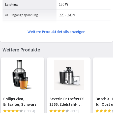
Leistung
150 W
AC Eingangsspannung
220 - 240 V
AC Eingangsfrequenz
50 - 60 Hz
Weitere Produktdetails anzeigen
Weitere Produkte
Philips Viva,
Severin Entsafter ES
Bosch XL 
Entsafter, Schwarz
3566, Edelstahl-
für Obst 
schwarz
große Me
(13964)
(8379)