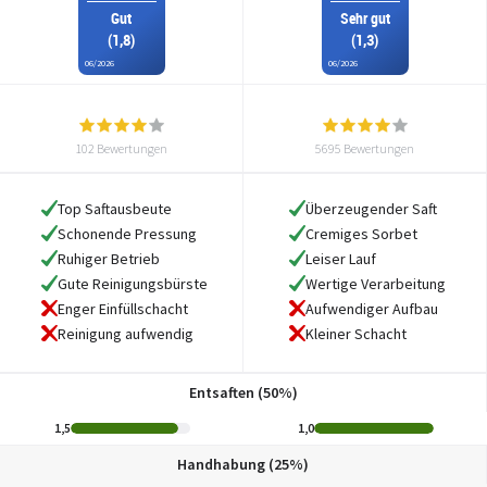
Gut
Sehr gut
(1,8)
(1,3)
06/2026
06/2026
102 Bewertungen
5695 Bewertungen
Top Saftausbeute
Überzeugender Saft
Schonende Pressung
Cremiges Sorbet
Ruhiger Betrieb
Leiser Lauf
Gute Reinigungsbürste
Wertige Verarbeitung
Enger Einfüllschacht
Aufwendiger Aufbau
Reinigung aufwendig
Kleiner Schacht
Entsaften (50%)
1,5
1,0
Handhabung (25%)