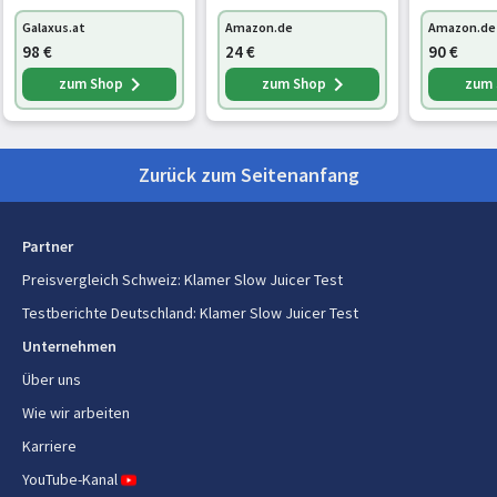
Einfüllsc
Galaxus.at
Amazon.de
Amazon.de
schnell, k
98
€
24
€
90
€
Vorschnei
Saftbehält
zum Shop
zum Shop
zum
Reinigung
spülmasc
Zurück zum Seitenanfang
Partner
Preisvergleich Schweiz
:
Klamer Slow Juicer Test
Testberichte Deutschland
:
Klamer Slow Juicer Test
Unternehmen
Über uns
Wie wir arbeiten
Karriere
YouTube-Kanal