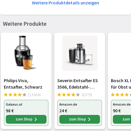
Weitere Produktdetails anzeigen
Einfach zu säubern
Ja
Ein-/Ausschalter
Ja
Weitere Produkte
Spülmaschinenfeste Teile
Ja
Spülmaschinenfestes Zubehör
Ja
Rücklauf
Ja
Lebensmittelverarbeitung
Ja
Überhitzungsschutz
Ja
Philips Viva,
Severin Entsafter ES
Bosch XL 
Entsafter, Schwarz
3566, Edelstahl-
für Obst 
Steuerung
Tasten
schwarz
große Me
(13964)
(8379)
Einfüllsc
Galaxus.at
Amazon.de
Amazon.de
schnell, k
Gewicht und Abmessungen
98
€
24
€
90
€
Vorschnei
Saftbehält
zum Shop
zum Shop
zum
Breite
190 mm
Reinigung