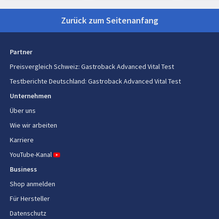
spülmasc
Tiefe
185 mm
Zurück zum Seitenanfang
Höhe
420 mm
Gewicht
3,7 kg
Partner
Preisvergleich Schweiz
:
Gastroback Advanced Vital Test
Lieferumfang
Testberichte Deutschland
:
Gastroback Advanced Vital Test
Reinigungsbürste
Ja
Unternehmen
Über uns
Energie
Wie wir arbeiten
Leistung
Karriere
150 W
YouTube-Kanal
AC Eingangsspannung
220 - 240 V
Business
AC Eingangsfrequenz
50 - 60 Hz
Shop anmelden
Für Hersteller
Kontinuierliche Betriebszeit
15 min
(max)
Datenschutz