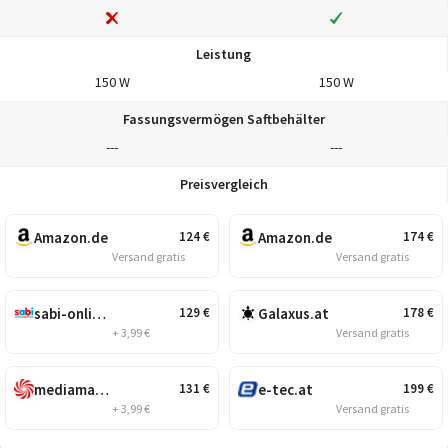
Leistung
150 W
150 W
Fassungsvermögen Saftbehälter
---
---
Preisvergleich
Amazon.de
Amazon.de
124
€
174
€
Versand gratis
Versand gratis
sabi-online.at
Galaxus.at
129
€
178
€
+ 3,99 €
Versand gratis
mediamarkt.at
e-tec.at
131
€
199
€
+ 3,99 €
Versand gratis