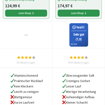
Obst,elektrisch Schwarz,
Aufsatz für gefroren
124,99 €
174,97 €
zum Shop
zum Shop
Sehr gut
---
(1,3)
06/2026
60 Bewertungen
5695 Bewertungen
Vitaminschonend
Überzeugender Saft
Praktischer Rücklauf
Cremiges Sorbet
Kein Kleckern
Leiser Lauf
Leicht zu reinigen
Wertige Verarbeitung
Blattgemüse
Aufwendiger Aufbau
Kurze Laufzeit
Kleiner Schacht