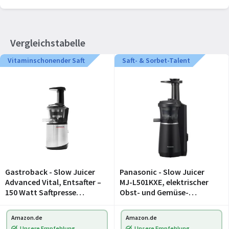
Vergleichstabelle
Vitaminschonender Saft
Saft- & Sorbet-Talent
Gastroback - Slow Juicer
Panasonic - Slow Juicer
Advanced Vital, Entsafter –
MJ-L501KXE, elektrischer
150 Watt Saftpresse
Obst- und Gemüse-
elektrisch – Juicer machine
Entsafter, 150 W, Edelstahl
Saftmaschine Entsafter für
und Kunststoff, schlankes
Amazon.de
Amazon.de
Gemüse und
und kompaktes Design,
Unsere Empfehlung
Unsere Empfehlung