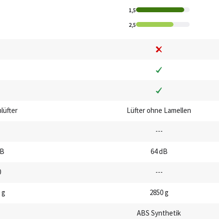
1,5
2,5
lüfter
Lüfter ohne Lamellen
---
dB
64 dB
0
---
 g
2850 g
ABS Synthetik