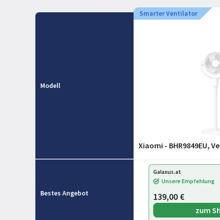
Smarter Ventilator
Modell
Xiaomi - BHR9849EU, Ven
Galaxus.at
Unsere Empfehlung
Bestes Angebot
139,00 €
zum S