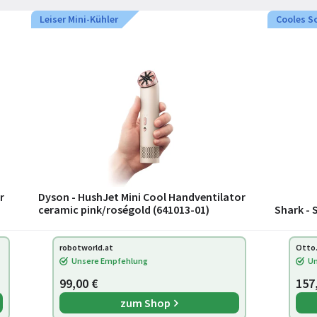
Leiser Mini-Kühler
Cooles 
r
Dyson - HushJet Mini Cool Handventilator
ceramic pink/roségold (641013-01)
Shark - 
robotworld.at
Otto
Unsere Empfehlung
Un
99,00 €
157
zum Shop