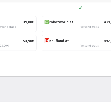
139
,00
€
robotworld.at
439
ersand gratis
Versand gratis
154
,90
€
Kaufland.at
492
 29,00 €
Versand gratis