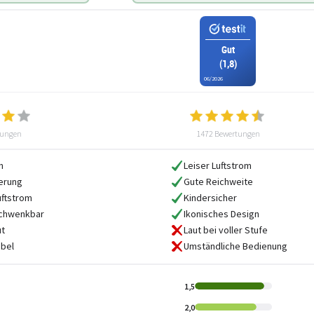
Gut
(1,8)
06/2026
tungen
1472 Bewertungen
n
Leiser Luftstrom
erung
Gute Reichweite
uftstrom
Kindersicher
schwenkbar
Ikonisches Design
ut
Laut bei voller Stufe
abel
Umständliche Bedienung
1,5
2,0