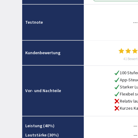
Testnote
---
Kundenbewertung
41 Bewer
100 Stufe
App-Steu
Starker L
Vor- und Nachteile
Flexibel 
Relativ la
Kurzes K
Leistung (40%)
---
Lautstärke (30%)
---