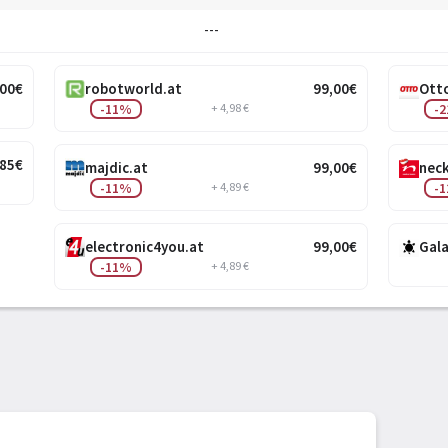
---
,00
€
robotworld.at
99
,00
€
Ott
-11%
+ 4,98 €
-
,85
€
majdic.at
99
,00
€
nec
-11%
+ 4,89 €
-
electronic4you.at
99
,00
€
Gala
-11%
+ 4,89 €