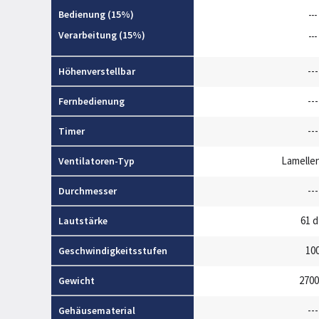
Bedienung (15%)
---
Verarbeitung (15%)
---
---
Höhenverstellbar
---
Fernbedienung
---
Timer
Lamellen
Ventilatoren-Typ
---
Durchmesser
61 
Lautstärke
10
Geschwindigkeitsstufen
2700
Gewicht
---
Gehäusematerial