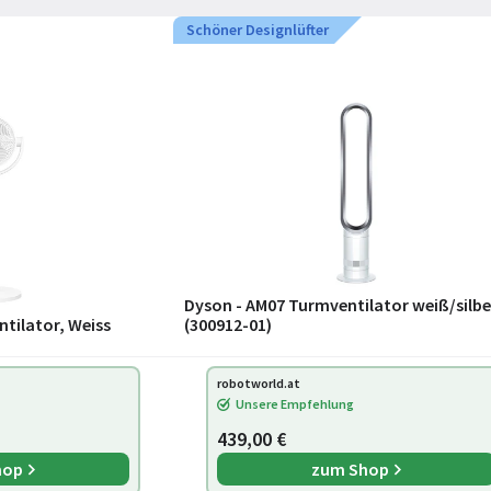
Schöner Designlüfter
Dyson - AM07 Turmventilator weiß/silbe
tilator, Weiss
(300912-01)
robotworld.at
Unsere Empfehlung
439,00 €
hop
zum Shop