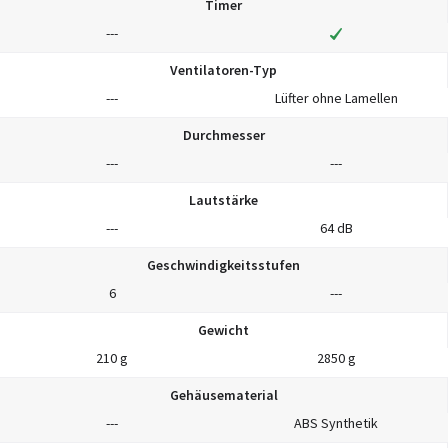
Timer
---
Ventilatoren-Typ
---
Lüfter ohne Lamellen
Durchmesser
---
---
Lautstärke
---
64 dB
Geschwindigkeitsstufen
6
---
Gewicht
210 g
2850 g
Gehäusematerial
---
ABS Synthetik