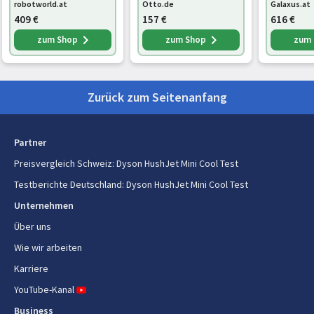
Ladespannung
5 V
robotworld.at
Otto.de
Galaxus.at
409
€
157
€
616
€
Ladestrom
2 A
zum Shop
zum Shop
zum
Logistikdaten
Zurück zum Seitenanfang
Ursprungsland
Malaysia
Partner
Preisvergleich Schweiz
:
Dyson HushJet Mini Cool Test
Testberichte Deutschland
:
Dyson HushJet Mini Cool Test
Unternehmen
Über uns
Wie wir arbeiten
Karriere
YouTube-Kanal
Business