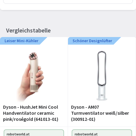
Vergleichstabelle
Leiser Mini-Kühler
Schöner Designlüfter
Dyson - HushJet Mini Cool
Dyson - AM07
Handventilator ceramic
Turmventilator weiß/silber
pink/roségold (641013-01)
(300912-01)
robotworld.at
robotworld.at