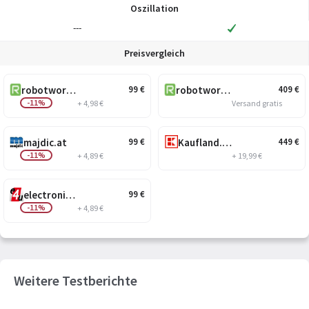
Oszillation
---
Preisvergleich
robotworld.at
robotworld.at
99
€
409
€
-11%
+ 4,98 €
Versand gratis
majdic.at
Kaufland.at
99
€
449
€
-11%
+ 4,89 €
+ 19,99 €
electronic4you.at
99
€
-11%
+ 4,89 €
Weitere Testberichte