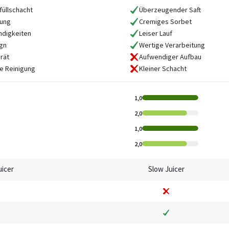
füllschacht
Überzeugender Saft
tung
Cremiges Sorbet
ndigkeiten
Leiser Lauf
gn
Wertige Verarbeitung
rät
Aufwendiger Aufbau
e Reinigung
Kleiner Schacht
1,0
2,0
1,0
2,0
uicer
Slow Juicer