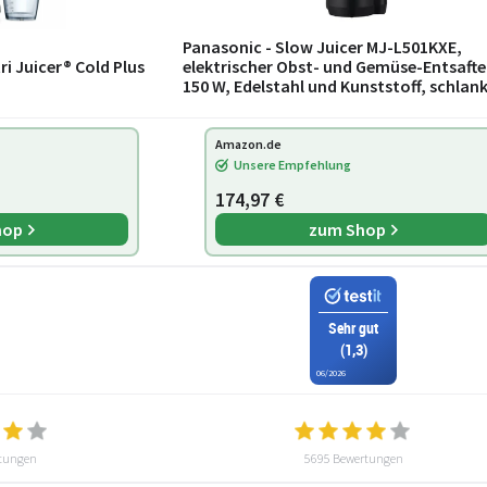
Panasonic - Slow Juicer MJ-L501KXE,
elektrischer Obst- und Gemüse-Entsafte
150 W, Edelstahl und Kunststoff, schlan
und kompaktes Design, Aufsatz für
gefroren
Amazon.de
Unsere Empfehlung
174,97 €
hop
zum Shop
Sehr gut
(1,3)
06/2026
tungen
5695 Bewertungen