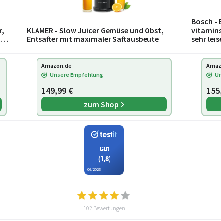
Bosch - 
r,
KLAMER - Slow Juicer Gemüse und Obst,
vitamins
kes
Entsafter mit maximaler Saftausbeute
sehr leis
hartes O
Amazon.de
Amaz
Unsere Empfehlung
Un
149,99 €
155
zum Shop
Gut
(1,8)
06/2026
102 Bewertungen