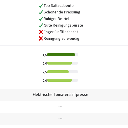
Top Saftausbeute
Schonende Pressung
Ruhiger Betrieb
Gute Reinigungsbürste
Enger Einfüllschacht
Reinigung aufwendig
1,5
2,0
2,5
2,0
Elektrische Tomatensaftpresse
---
---