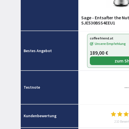
Sage - Entsafter the Nutri Juicer® Cold Plus
SJE530BSS4EEU1
coffeefriend.at
Unsere Empfehlung
Bestes Angebot
189,00 €
zum S
Testnote
---
Kundenbewertung
210 Bewer