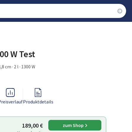
300 W Test
8 cm · 2 l · 1300 W
Preisverlauf
Produktdetails
189,00 €
zum Shop