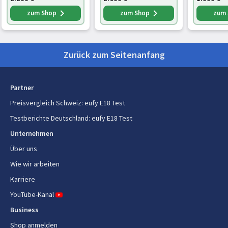
Energie
zum Shop
zum Shop
zum
Energiequelle
Akku
Ladezeit
1,83 h
Zurück zum Seitenanfang
Akku-/Batterietyp
Integrierte Batterie
Partner
Batterielebensdauer (max.)
110 min
Preisvergleich Schweiz
:
eufy E18 Test
Testberichte Deutschland
:
eufy E18 Test
Lieferumfang
Unternehmen
Basisstation
Ja
Über uns
Wie wir arbeiten
Stromadapter enthalten
Ja
Karriere
YouTube-Kanal
Business
Shop anmelden