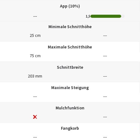
App (10%)
---
1,5
Minimale Schnitthöhe
25 cm
---
Maximale Schnitthöhe
75 cm
---
Schnittbreite
203 mm
---
Maximale Steigung
---
---
Mulchfunktion
---
Fangkorb
---
---