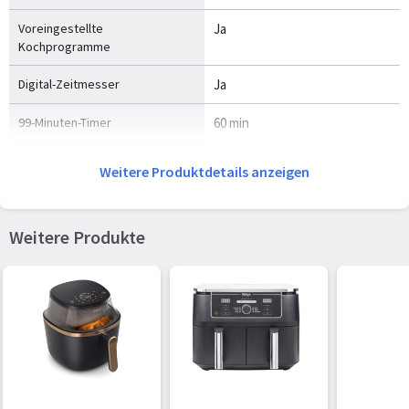
Voreingestellte
Ja
Kochprogramme
Digital-Zeitmesser
Ja
99-Minuten-Timer
60 min
Weitere Produktdetails anzeigen
Anzeige
Eingebautes Display
Ja
Weitere Produkte
Display-Typ
LED
Anzeigelicht
Ja
Temperaturanzeige
Ja
Betriebsbereitschaftsanzeige
Ja