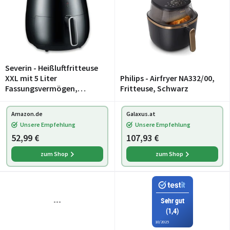
Severin - Heißluftfritteuse
XXL mit 5 Liter
Philips - Airfryer NA332/00,
Fassungsvermögen,
Fritteuse, Schwarz
Airfryer für gesundes
Kochen, Fritteuse ohne
Amazon.de
Galaxus.at
Fett mit 8
Unsere Empfehlung
Unsere Empfehlung
Automatikprogrammen,
52,99 €
107,93 €
2000 W, schwarz/silbe
zum Shop
zum Shop
Sehr gut
---
(1,4)
10/2025