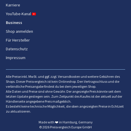
Produktfarbe
Schwarz, Metallisch, Silber
Karriere
YouTube-Kanal
Cool Touch Handgriff
Ja
Business
Griff(e)
Ja
Shop anmelden
Entfernbare Schüssel
Ja
Für Hersteller
Datenschutz
Antihaftbeschichteter
Ja
Innenbehälter
Impressum
Innenbeschichtung
Keramik
Alle Preise inkl. MwSt. und ggf. zzgl. Versandkosten und weitere Gebühren des
Anzahl der Frittierkörbe
1
Shops. Dieser Preisvergleich ist kein Onlineshop. Den Vertragsschluss und die
verbindliche Preisangabe findest du bei dem jeweiligen Shop.
Alle Daten und Preise sind ohne Gewähr. Der angezeigte Preis könnte seit dem
Steuerung
Berührung
letzten Update gestiegen sein. Zum Zeitpunkt des Kaufes ist der aktuell auf der
Händlerseite angegebene Preis maßgeblich.
Teflonbeschichtet
Ja
Es besteht keine technische Möglichkeit, die oben angezeigten Preise in Echtzeit
zu aktualisieren.
Einfach zu säubern
Ja
Made with ❤️ in Hamburg, Germany
© 2026 Preisvergleich Europe GmbH
Ein-/Ausschalter
Ja