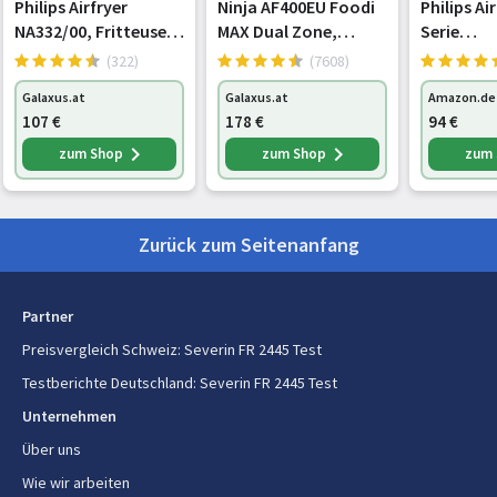
Philips Airfryer
Ninja AF400EU Foodi
Philips Ai
Gewicht und Abmessungen
NA332/00, Fritteuse,
MAX Dual Zone,
Serie
Schwarz
Fritteuse, Schwarz
Heißluftfr
Breite
315 mm
(322)
(7608)
Schwarz, 
Galaxus.at
Galaxus.at
Amazon.de
Tiefe
365 mm
107
€
178
€
94
€
Höhe
350 mm
zum Shop
zum Shop
zum
Gewicht
5 kg
Zurück zum Seitenanfang
Sonstige Funktionen
Ursprungsland
China
Partner
Preisvergleich Schweiz
:
Severin FR 2445 Test
Design
Testberichte Deutschland
:
Severin FR 2445 Test
Bauart
Einzelbild
Unternehmen
Über uns
Geräteplatzierung
Eigenständig
Wie wir arbeiten