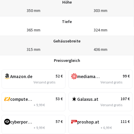
Höhe
350 mm
303 mm
Tiefe
365 mm
324 mm
Gehäusebreite
315 mm
436 mm
Preisvergleich
Amazon.de
mediamarkt.at
52
€
99
€
Versand gratis
Versand gratis
computeruniverse.net
Galaxus.at
53
€
107
€
+ 9,99 €
Versand gratis
cyberport.at
proshop.at
57
€
111
€
+ 9,99 €
+ 6,99 €