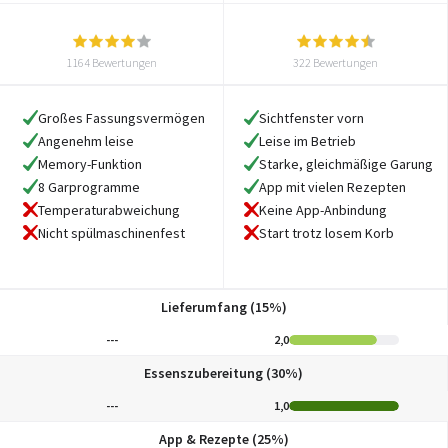
1164 Bewertungen
322 Bewertungen
Großes Fassungsvermögen
Sichtfenster vorn
Angenehm leise
Leise im Betrieb
Memory-Funktion
Starke, gleichmäßige Garung
8 Garprogramme
App mit vielen Rezepten
Temperaturabweichung
Keine App-Anbindung
Nicht spülmaschinenfest
Start trotz losem Korb
Lieferumfang (15%)
---
2,0
Essenszubereitung (30%)
---
1,0
App & Rezepte (25%)