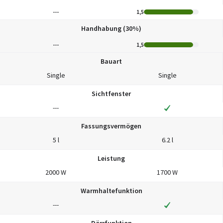
---
1,5
Handhabung (30%)
---
1,5
Bauart
Single
Single
Sichtfenster
---
Fassungsvermögen
5 l
6.2 l
Leistung
2000 W
1700 W
Warmhaltefunktion
---
Dörrfunktion