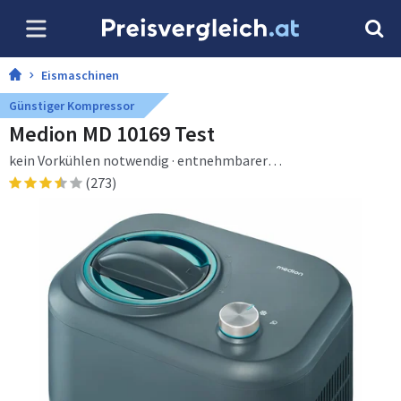
Eismaschinen
Günstiger Kompressor
Medion MD 10169 Test
kein Vorkühlen notwendig · entnehmbarer
AluminiumEisbehälter · geeignet für die Zubereitung von
(273)
Eiscreme · Frozen Yoghurt &Sorbet · Kompressor Eismaschine ·
1 l · 1 Becken · 60 min · Aluminium