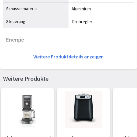
Schüsselmaterial
Aluminium
Steuerung
Drehregler
Energie
Leistung
100 W
Weitere Produktdetails anzeigen
Gewicht und Abmessungen
Weitere Produkte
Breite
357 mm
Tiefe
260 mm
Höhe
220 mm
Gewicht
7,2 kg