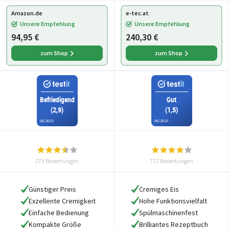
Eiscreme, Frozen Yoghurt
Amazon.de
e-tec.at
& Sorbet, 1 Liter, 100 Watt,
Unsere Empfehlung
Unsere Empfehlung
Aluminium Eisbehälte
94,95 €
240,30 €
zum Shop
zum Shop
Befriedigend
Gut
(2,9)
(1,5)
06/2025
06/2025
273 Bewertungen
717 Bewertungen
Günstiger Preis
Cremiges Eis
Exzellente Cremigkeit
Hohe Funktionsvielfalt
Einfache Bedienung
Spülmaschinenfest
Kompakte Größe
Brilliantes Rezeptbuch