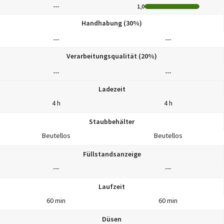
---
1,0
Handhabung (30%)
---
---
Verarbeitungsqualität (20%)
---
---
Ladezeit
4 h
4 h
Staubbehälter
Beutellos
Beutellos
Füllstandsanzeige
---
---
Laufzeit
60 min
60 min
Düsen