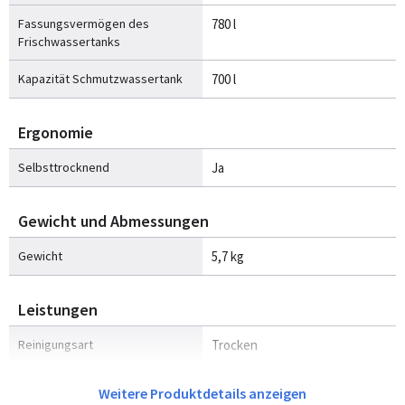
Fassungsvermögen des
780 l
Frischwassertanks
Kapazität Schmutzwassertank
700 l
Ergonomie
Selbsttrocknend
Ja
Gewicht und Abmessungen
Gewicht
5,7 kg
Leistungen
Reinigungsart
Trocken
Schmutztrennungsmethode
Aquafilterung
Weitere Produktdetails anzeigen