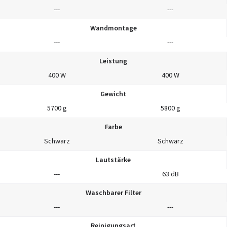
---
---
Wandmontage
---
---
Leistung
400 W
400 W
Gewicht
5700 g
5800 g
Farbe
Schwarz
Schwarz
Lautstärke
---
63 dB
Waschbarer Filter
---
---
Reinigungsart