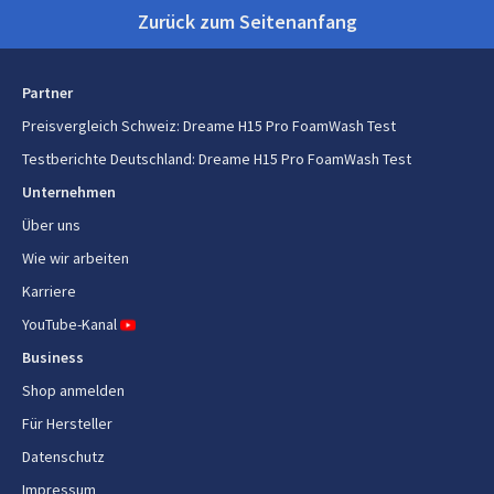
Zurück zum Seitenanfang
Lieferumfang
Verpackungsinhalt
1xGriff, 1xHauptteil,
1xLadestation,
Partner
1xReinigungsbürste, 1xErsatz-
Preisvergleich Schweiz
:
Dreame H15 Pro FoamWash Test
Rollenbürste,
1xReinigungslösung, 1x
Testberichte Deutschland
:
Dreame H15 Pro FoamWash Test
Ersatzfilter
Unternehmen
Über uns
Wie wir arbeiten
Karriere
YouTube-Kanal
Business
Shop anmelden
Für Hersteller
Datenschutz
Impressum