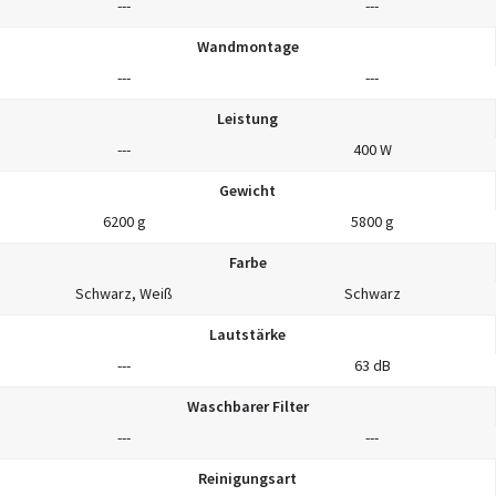
---
---
Wandmontage
---
---
Leistung
---
400 W
Gewicht
6200 g
5800 g
Farbe
Schwarz, Weiß
Schwarz
Lautstärke
---
63 dB
Waschbarer Filter
---
---
Reinigungsart