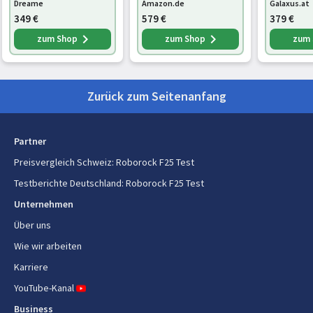
Dreame
Amazon.de
Galaxus.at
Energiequelle
Akku
349
€
579
€
379
€
Saugleistung
20000 Pascal
zum Shop
zum Shop
zum
Akku-/Batteriespannung
21,6 V
Laufzeit
Zurück zum Seitenanfang
60 min
Batteriekapazität
4 Ah
Partner
Preisvergleich Schweiz
:
Roborock F25 Test
Sonstige Funktionen
Testberichte Deutschland
:
Roborock F25 Test
Abnehmbarer Handstaubsauger
Ja
Unternehmen
Über uns
Lieferumfang
Wie wir arbeiten
Betriebsanleitung
Ja
Karriere
YouTube-Kanal
Business