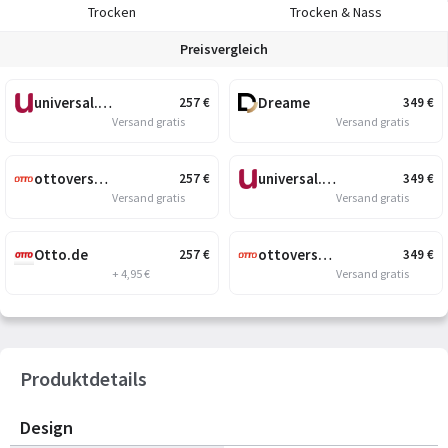
Trocken
Trocken & Nass
Preisvergleich
universal.at
Dreame
257
€
349
€
Versand gratis
Versand gratis
ottoversand.at
universal.at
257
€
349
€
Versand gratis
Versand gratis
Otto.de
ottoversand.at
257
€
349
€
+ 4,95 €
Versand gratis
Produktdetails
Design