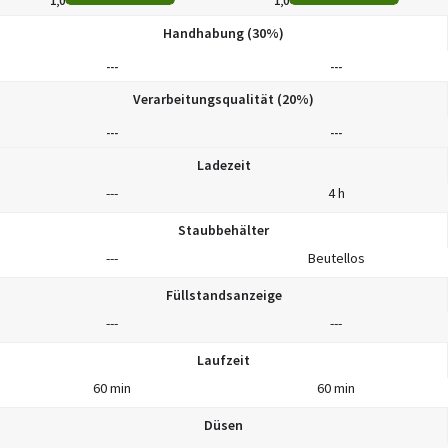
1,0
1,0
Handhabung (30%)
---
---
Verarbeitungsqualität (20%)
---
---
Ladezeit
---
4 h
Staubbehälter
---
Beutellos
Füllstandsanzeige
---
---
Laufzeit
60 min
60 min
Düsen