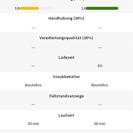
3,0
1,0
Handhabung (30%)
---
---
Verarbeitungsqualität (20%)
---
---
Ladezeit
---
4 h
Staubbehälter
Beutellos
Beutellos
Füllstandsanzeige
---
---
Laufzeit
30 min
60 min