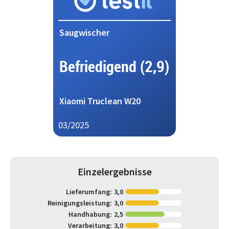
Saugwischer
Befriedigend (2,9)
Xiaomi Truclean W20
03/2025
Einzelergebnisse
Lieferumfang:
3,0
Reinigungsleistung:
3,0
Handhabung:
2,5
Verarbeitung:
3,0