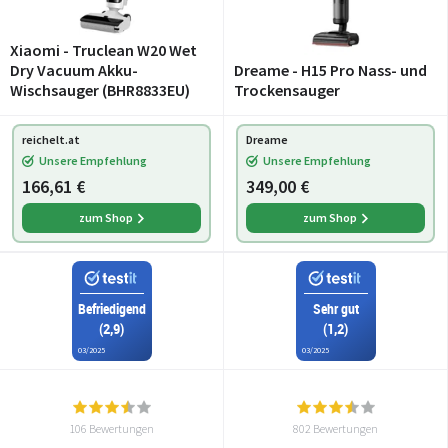
Xiaomi - Truclean W20 Wet
Dry Vacuum Akku-
Dreame - H15 Pro Nass- und
Wischsauger (BHR8833EU)
Trockensauger
reichelt.at
Dreame
Unsere Empfehlung
Unsere Empfehlung
166,61 €
349,00 €
zum Shop
zum Shop
Befriedigend
Sehr gut
(2,9)
(1,2)
03/2025
03/2025
106 Bewertungen
802 Bewertungen