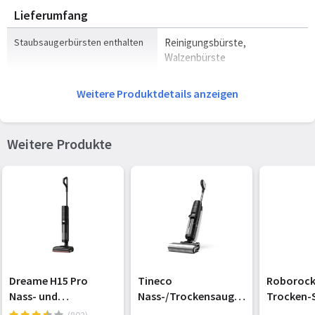
Lieferumfang
Staubsaugerbürsten enthalten
Reinigungsbürste,
Walzenbürste
Ladestation
Ja
Weitere Produktdetails anzeigen
Leistungen
Weitere Produkte
Reinigungsart
Trocken&Nass
Geeignet für alle Arten von
Ja
Oberflächen
Anzahl Geschwindigkeiten
2
Energie
Dreame H15 Pro
Tineco
Roborock
Nass- und
Nass-/Trockensauger
Trocken-
Energiequelle
Akku
Trockensauger
Floor One S7 Flashdry
"Morph Pr
(802)