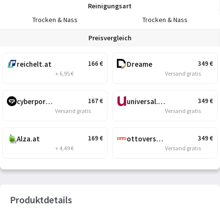
Reinigungsart
Trocken & Nass
Trocken & Nass
Preisvergleich
reichelt.at
Dreame
166
€
349
€
+ 6,95 €
Versand gratis
cyberport.at
universal.at
167
€
349
€
Versand gratis
Versand gratis
Alza.at
ottoversand.at
169
€
349
€
+ 4,49 €
Versand gratis
Produktdetails