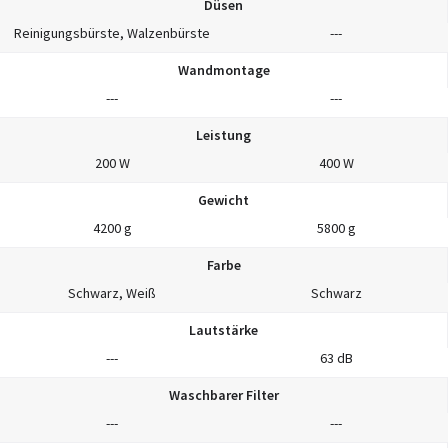
Düsen
Reinigungsbürste, Walzenbürste
---
Wandmontage
---
---
Leistung
200 W
400 W
Gewicht
4200 g
5800 g
Farbe
Schwarz, Weiß
Schwarz
Lautstärke
---
63 dB
Waschbarer Filter
---
---