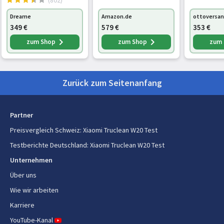
Maximale Eingangsleistung
Pet
200 W
schwarz,
Dreame
Amazon.de
ottoversan
H:115,7c
349
€
579
€
353
€
Saugleistung
15000 Pascal
Mehrzwec
Leistungs
zum Shop
zum Shop
zum
Motorleistung
200 W
Nass-Tro
mit
Akku-/Batteriespannung
21,6 V
Zurück zum Seitenanfang
Laufzeit
30 min
Batteriekapazität
2,5 Ah
Partner
Preisvergleich Schweiz
:
Xiaomi Truclean W20 Test
Gewicht und Abmessungen
Testberichte Deutschland
:
Xiaomi Truclean W20 Test
Unternehmen
Breite
271 mm
Über uns
Tiefe
230 mm
Wie wir arbeiten
Höhe
1093 mm
Karriere
YouTube-Kanal