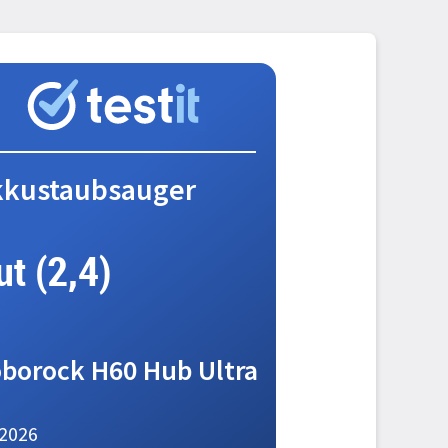
kkustaubsauger
ut (2,4)
borock H60 Hub Ultra
2026