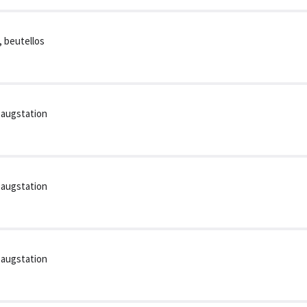
 beutellos
saugstation
saugstation
saugstation