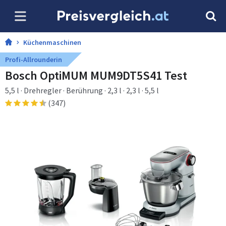
Küchenmaschinen
Profi-Allrounderin
Bosch OptiMUM MUM9DT5S41 Test
5,5 l · Drehregler · Berührung · 2,3 l · 2,3 l · 5,5 l
(347)