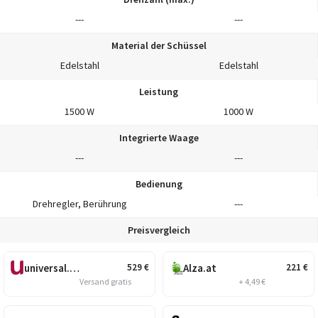
---
---
Material der Schüssel
Edelstahl
Edelstahl
Leistung
1500 W
1000 W
Integrierte Waage
---
---
Bedienung
Drehregler, Berührung
---
Preisvergleich
universal.at
Alza.at
529
€
221
€
Versand gratis
+ 4,49 €