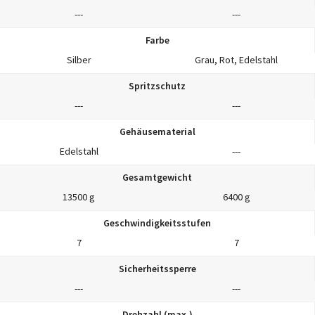
---
---
Farbe
Silber
Grau, Rot, Edelstahl
Spritzschutz
---
---
Gehäusematerial
Edelstahl
---
Gesamtgewicht
13500 g
6400 g
Geschwindigkeitsstufen
7
7
Sicherheitssperre
---
---
Drehzahl (max.)