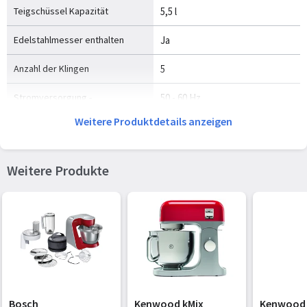
Teigschüssel Kapazität
5,5 l
Edelstahlmesser enthalten
Ja
Anzahl der Klingen
5
Stromversorgung -
50 - 60 Hz
Eingangsfrequenz
Weitere Produktdetails anzeigen
Material
Weitere Produkte
Gehäusematerial
Edelstahl
Schüsselmaterial
Edelstahl
Material
Edelstahl
Messbecher für Mixer
Glas
Messermaterial
Edelstahl
Bosch
Kenwood kMix
Kenwood 