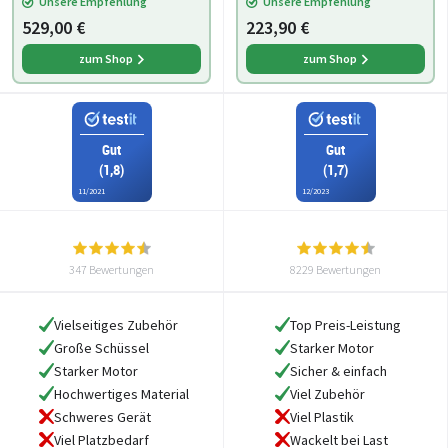
Unsere Empfehlung
Unsere Empfehlung
Durchlaufschnitzler, 3
529,00 €
223,90 €
zum Shop
zum Shop
Gut
Gut
(1,8)
(1,7)
11/2021
12/2023
347 Bewertungen
8229 Bewertungen
Vielseitiges Zubehör
Top Preis-Leistung
Große Schüssel
Starker Motor
Starker Motor
Sicher & einfach
Hochwertiges Material
Viel Zubehör
Schweres Gerät
Viel Plastik
Viel Platzbedarf
Wackelt bei Last