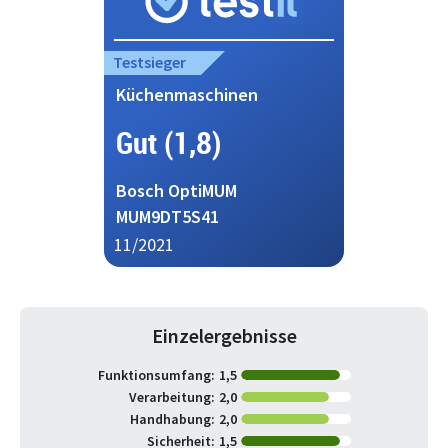
Testsieger
Küchenmaschinen
Gut (1,8)
Bosch OptiMUM
MUM9DT5S41
11/2021
Einzelergebnisse
Funktionsumfang:
1,5
Verarbeitung:
2,0
Handhabung:
2,0
Sicherheit:
1,5