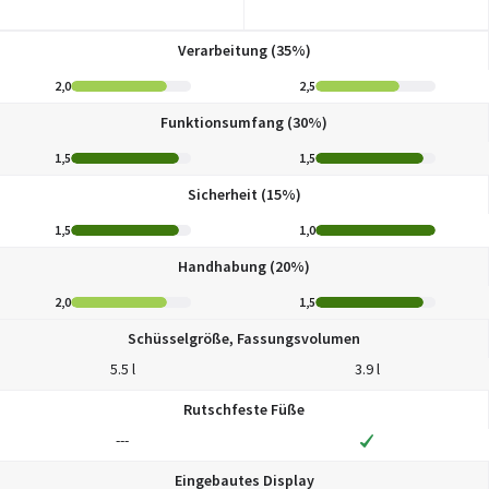
Verarbeitung (35%)
2,0
2,5
Funktionsumfang (30%)
1,5
1,5
Sicherheit (15%)
1,5
1,0
Handhabung (20%)
2,0
1,5
Schüsselgröße, Fassungsvolumen
5.5 l
3.9 l
Rutschfeste Füße
---
Eingebautes Display