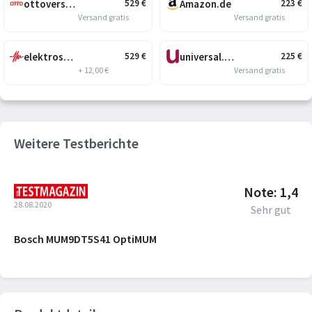
ottoversand.at
Amazon.de
529
€
223
€
Versand gratis
Versand gratis
elektroshopkoeck.com
universal.at
529
€
225
€
+ 12,00 €
Versand gratis
Weitere Testberichte
Note: 1,4
28.08.2020
Sehr gut
Bosch MUM9DT5S41 OptiMUM