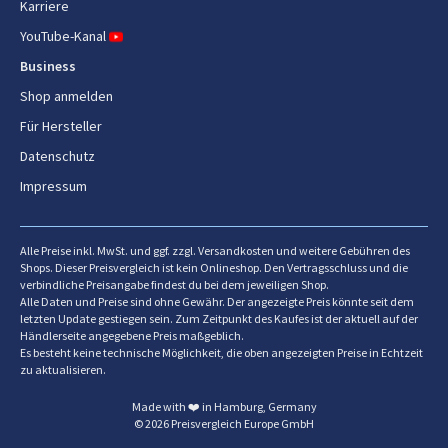
Karriere
Parmesanreiber
Ja
YouTube-Kanal
Schneebesen
Ja
Business
Shop anmelden
Universalmesser
Ja
Für Hersteller
Gemüseschneider
Ja
Datenschutz
Impressum
Bildschirm
Timer
Ja
Alle Preise inkl. MwSt. und ggf. zzgl. Versandkosten und weitere Gebühren des
Shops. Dieser Preisvergleich ist kein Onlineshop. Den Vertragsschluss und die
verbindliche Preisangabe findest du bei dem jeweiligen Shop.
Energie
Alle Daten und Preise sind ohne Gewähr. Der angezeigte Preis könnte seit dem
letzten Update gestiegen sein. Zum Zeitpunkt des Kaufes ist der aktuell auf der
Händlerseite angegebene Preis maßgeblich.
Leistung
1500 W
Es besteht keine technische Möglichkeit, die oben angezeigten Preise in Echtzeit
zu aktualisieren.
Stromverbrauch
1500 W
(Standardbetrieb)
Made with ❤️ in Hamburg, Germany
© 2026 Preisvergleich Europe GmbH
AC Eingangsspannung
220-240 V