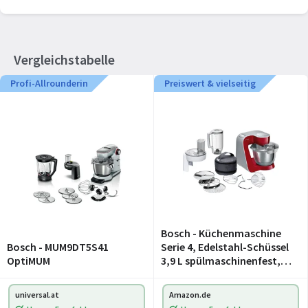
Vergleichstabelle
Profi-Allrounderin
Preiswert & vielseitig
Bosch - Küchenmaschine
Bosch - MUM9DT5S41
Serie 4, Edelstahl-Schüssel
OptiMUM
3,9 L spülmaschinenfest,
Mixer 1,25 L,
Planetenrührwerk,Knethak
universal.at
Amazon.de
en,Schlag,Rührbesen,