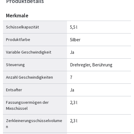
Produktdetails
Merkmale
Schüsselkapazität
5,5 l
Produktfarbe
Silber
Variable Geschwindigkeit
Ja
Steuerung
Drehregler, Berührung
Anzahl Geschwindigkeiten
7
Entsafter
Ja
Fassungsvermögen der
2,3 l
Mixschüssel
Zerkleinerungsschüsselvolume
2,3 l
n