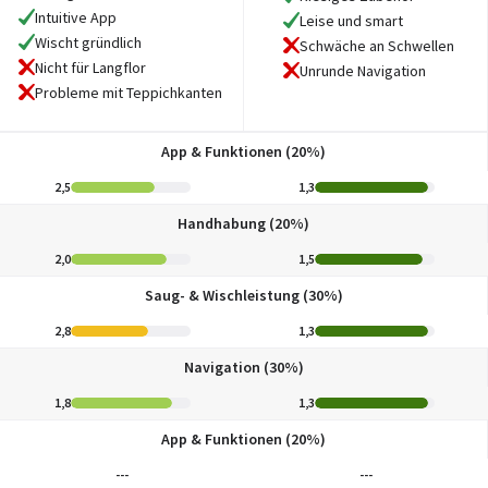
Intuitive App
Leise und smart
Wischt gründlich
Schwäche an Schwellen
Nicht für Langflor
Unrunde Navigation
Probleme mit Teppichkanten
App & Funktionen (20%)
2,5
1,3
Handhabung (20%)
2,0
1,5
Saug- & Wischleistung (30%)
2,8
1,3
Navigation (30%)
1,8
1,3
App & Funktionen (20%)
---
---