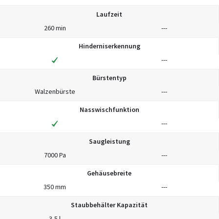
Laufzeit
260 min
---
Hinderniserkennung
---
Bürstentyp
Walzenbürste
---
Nasswischfunktion
---
Saugleistung
7000 Pa
---
Gehäusebreite
350 mm
---
Staubbehälter Kapazität
3,5 l
---