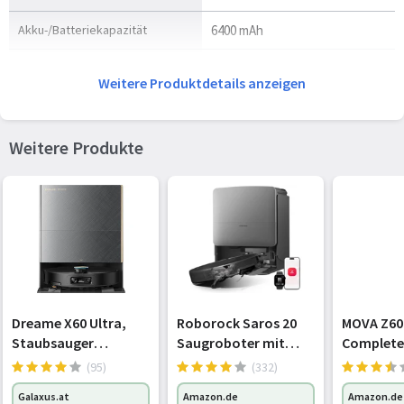
Akku-/Batteriekapazität
6400 mAh
Laufzeit
260 min
Weitere Produktdetails anzeigen
Wiederaufladbar
Ja
Weitere Produkte
Lieferumfang
Basisstation
Ja
Leistungen
Nasswischen
Ja
Staubkapazität (Staubsauger)
0,3 l
Dreame X60 Ultra,
Roborock Saros 20
MOVA Z60 
Staubsauger
Saugroboter mit
Complete
Staubkapazität (Basis)
3,2 l
Roboter, Schwarz
Wischfunktion&ange
(95)
(332)
bbarem Wischmopp
Staubkapazität (gesamt)
3,5 l
Galaxus.at
Amazon.de
Amazon.de