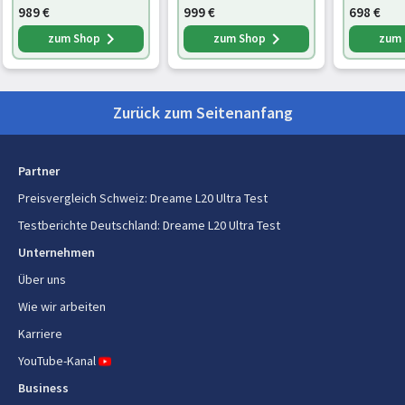
989
€
999
€
698
€
Fassungsvermögen Wassertank
4,5 l
zum Shop
zum Shop
zum
Selbstentleerender
Ja
Staubbehälter
Zurück zum Seitenanfang
Automatische Rückkehr zur
Ja
Basisstation
Partner
Funktionen der Basisstation
Ladend, Purification
Preisvergleich Schweiz
:
Dreame L20 Ultra Test
Stufen-Detektion
Ja
Testberichte Deutschland
:
Dreame L20 Ultra Test
Unternehmen
Hinderniserkennung
Ja
Über uns
Bürstentyp
Walzenbürste
Wie wir arbeiten
Geräuschpegel
63 dB
Karriere
YouTube-Kanal
Schwellensteigerung (max)
2 cm
Business