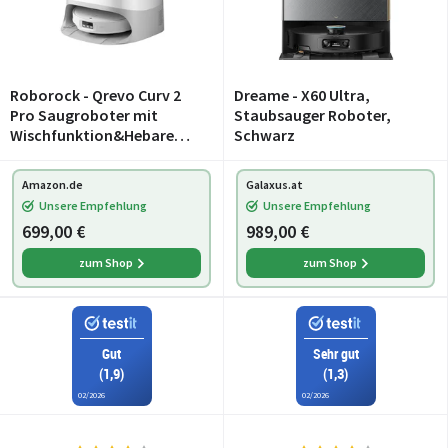
Roborock - Qrevo Curv 2
Dreame - X60 Ultra,
Pro Saugroboter mit
Staubsauger Roboter,
Wischfunktion&Hebarem
Schwarz
Wischmopp
Amazon.de
Galaxus.at
Unsere Empfehlung
Unsere Empfehlung
699,00 €
989,00 €
zum Shop
zum Shop
Gut
Sehr gut
(1,9)
(1,3)
02/2026
02/2026