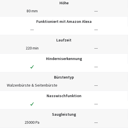
Höhe
80 mm
---
Funktioniert mit Amazon Alexa
---
---
Laufzeit
220 min
---
Hinderniserkennung
---
Bürstentyp
Walzenbürste & Seitenbürste
---
Nasswischfunktion
---
Saugleistung
25000 Pa
---