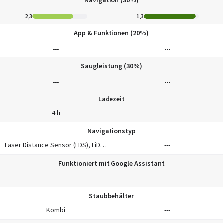
2,3
1,3
App & Funktionen (20%)
---
---
Saugleistung (30%)
---
---
Ladezeit
4 h
---
Navigationstyp
Laser Distance Sensor (LDS), LiDAR
---
Funktioniert mit Google Assistant
---
---
Staubbehälter
Kombi
---