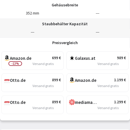
Gehäusebreite
352 mm
---
Staubbehälter Kapazität
---
---
Preisvergleich
Amazon.de
Galaxus.at
699
€
989
€
-13%
Versand gratis
Versand gratis
Otto.de
Amazon.de
899
€
1.199
€
Versand gratis
Versand gratis
Otto.de
mediamarkt.at
899
€
1.299
€
Versand gratis
Versand gratis