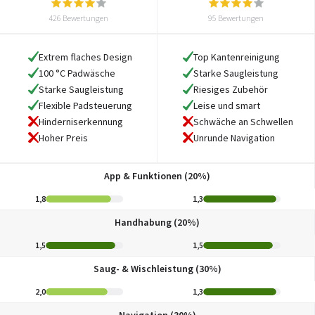
426 Bewertungen
95 Bewertungen
Extrem flaches Design
Top Kantenreinigung
100 °C Padwäsche
Starke Saugleistung
Starke Saugleistung
Riesiges Zubehör
Flexible Padsteuerung
Leise und smart
Hinderniserkennung
Schwäche an Schwellen
Hoher Preis
Unrunde Navigation
App & Funktionen (20%)
1,8
1,3
Handhabung (20%)
1,5
1,5
Saug- & Wischleistung (30%)
2,0
1,3
Navigation (30%)