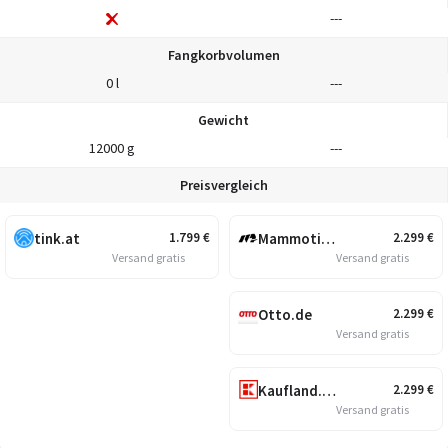
---
Fangkorbvolumen
0 l
---
Gewicht
12000 g
---
Preisvergleich
tink.at
Mammotion
1.799
€
2.299
€
Versand gratis
Versand gratis
Otto.de
2.299
€
Versand gratis
Kaufland.at
2.299
€
Versand gratis