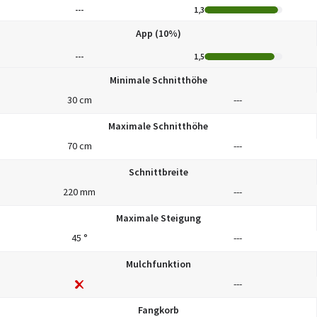
---
1,3
App (10%)
---
1,5
Minimale Schnitthöhe
30 cm
---
Maximale Schnitthöhe
70 cm
---
Schnittbreite
220 mm
---
Maximale Steigung
45 °
---
Mulchfunktion
---
Fangkorb