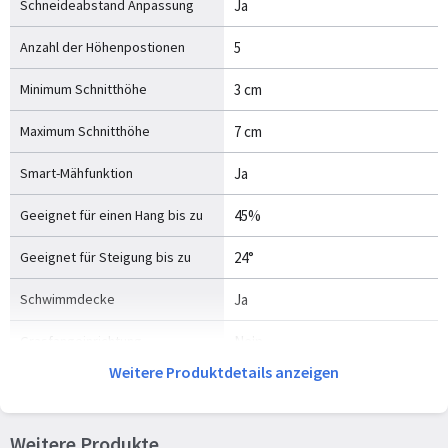
Schneideabstand Anpassung
Ja
Anzahl der Höhenpostionen
5
Minimum Schnitthöhe
3 cm
Maximum Schnitthöhe
7 cm
Smart-Mähfunktion
Ja
Geeignet für einen Hang bis zu
45%
Geeignet für Steigung bis zu
24°
Schwimmdecke
Ja
Grasfangeinrichtung
Nein
Weitere Produktdetails anzeigen
Grasssammel-Volumen
0 l
Antriebstyp
Heckantrieb
Weitere Produkte