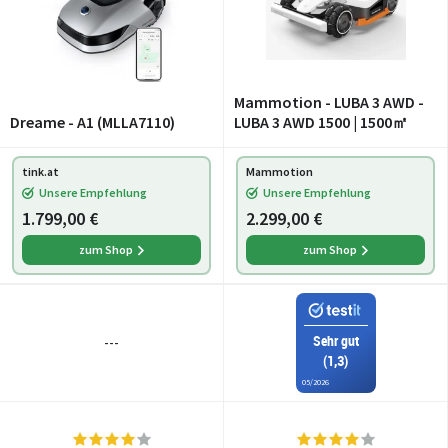
Mammotion - LUBA 3 AWD -
Dreame - A1 (MLLA7110)
LUBA 3 AWD 1500 | 1500㎡
tink.at
Mammotion
Unsere Empfehlung
Unsere Empfehlung
1.799,00 €
2.299,00 €
zum Shop
zum Shop
Sehr gut
---
(1,3)
05/2026