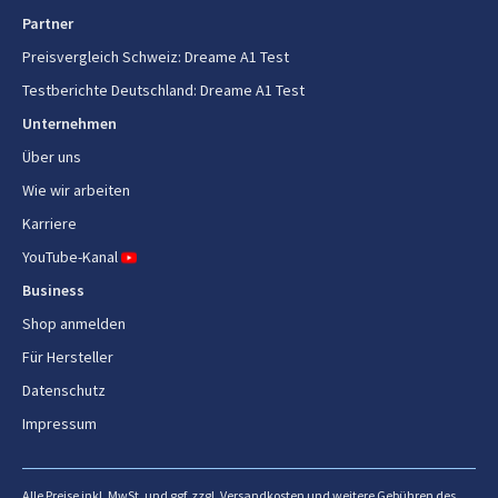
Partner
Kühlung
Luft
Preisvergleich Schweiz
:
Dreame A1 Test
Motortyp
Bürstenlos
Testberichte Deutschland
:
Dreame A1 Test
Unternehmen
Eingebautes Display
Ja
Über uns
Geräuschpegel
64 dB
Wie wir arbeiten
Wetterfestigkeit
Karriere
Ja
YouTube-Kanal
Automatische Rückkehr zur
Ja
Business
Basisstation
Shop anmelden
Timer
Ja
Für Hersteller
Antidiebstahlvorrichtung
Ja
Datenschutz
Impressum
Multi-Zone Fähigkeit
Ja
Anzahl der Zonen
2
Alle Preise inkl. MwSt. und ggf. zzgl. Versandkosten und weitere Gebühren des