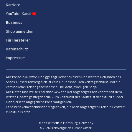
Laufzeit
60 min
Karriere
Laufzeit mit motorisierter
5 min
YouTube-Kanal
Bürste (hohe Drehzahl)
Business
Ladezeit
4,5 h
Shop anmelden
Für Hersteller
Saugenergie
200 AW
Datenschutz
Impressum
Gewicht und Abmessungen
Breite
250 mm
Alle Preise inkl. MwSt. und ggf. zzgl. Versandkosten und weitere Gebühren des
Shops. Dieser Preisvergleich ist kein Onlineshop. Den Vertragsschluss und die
Tiefe
266 mm
verbindliche Preisangabe findest du bei dem jeweiligen Shop.
Alle Daten und Preise sind ohne Gewähr. Der angezeigte Preis könnte seit dem
Höhe
1260 mm
letzten Update gestiegen sein. Zum Zeitpunkt des Kaufes ist der aktuell auf der
Händlerseite angegebene Preis maßgeblich.
Es besteht keine technische Möglichkeit, die oben angezeigten Preise in Echtzeit
Gewicht
2,98 kg
zu aktualisieren.
Made with ❤️ in Hamburg, Germany
© 2026 Preisvergleich Europe GmbH