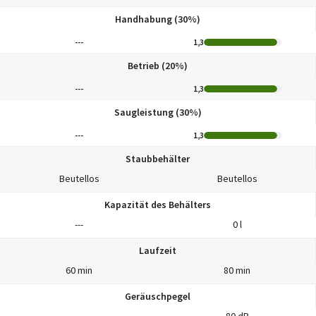
Handhabung (30%)
---
1,3
Betrieb (20%)
---
1,3
Saugleistung (30%)
---
1,3
Staubbehälter
Beutellos
Beutellos
Kapazität des Behälters
---
0 l
Laufzeit
60 min
80 min
Geräuschpegel
---
80 dB