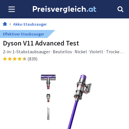
Akku-Staubsauger
Effektiver Staubsauger
Dyson V11 Advanced Test
2-in-1-Stabstaubsauger · Beutellos · Nickel · Violett · Trocken ·
Zyklonal · Teppich · Harter Boden · Vinyl · Holzboden
(839)