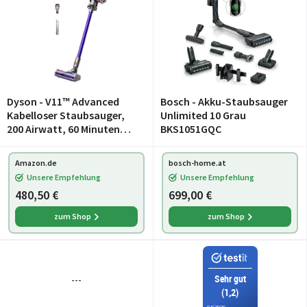
Dyson - V11™ Advanced
Bosch - Akku-Staubsauger
Kabelloser Staubsauger,
Unlimited 10 Grau
200 Airwatt, 60 Minuten
BKS1051GQC
Laufzeit,
Haarentwirrungstechnolo
Amazon.de
bosch-home.at
gie, Hand- und
Unsere Empfehlung
Unsere Empfehlung
Bodenstaubsauger
480,50 €
699,00 €
(Nickel/Violett)
zum Shop
zum Shop
Sehr gut
---
(1,2)
04/2026