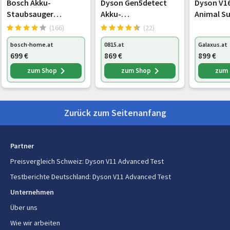
Bosch Akku-
Dyson Gen5detect
Dyson V16
Staubsauger
Akku-
Animal S
Schmutztrennungsmethode
Zyklonal
Unlimited 10 Grau
Handstaubsauger
Staubsaug
(166)
(22)
BKS1051GQC
nickel/violett
Schwarz
Reinigen der Oberflächen
Teppich, Harter Boden, Vinyl,
bosch-home.at
0815.at
Galaxus.at
(446989-01)
Holzboden
699
€
869
€
899
€
zum Shop
zum Shop
zum
Anzahl Geschwindigkeiten
3
Turbotaste
Ja
Zurück zum Seitenanfang
Eingebautes Display
Ja
Display-Typ
LCD
Partner
Preisvergleich Schweiz
:
Dyson V11 Advanced Test
Energie
Testberichte Deutschland
:
Dyson V11 Advanced Test
Energiequelle
Akku
Unternehmen
Über uns
Maximale Eingangsleistung
545 W
Wie wir arbeiten