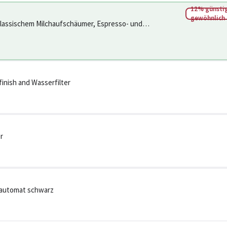
12% günstig
gewöhnlich
 klassischem Milchaufschäumer, Espresso- und
asten, S
inish and Wasserfilter
r
lautomat schwarz