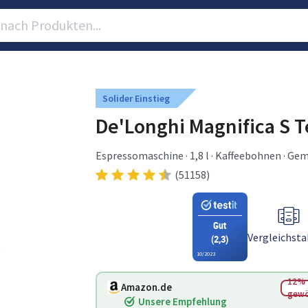
Solider Einstieg
De'Longhi Magnifica S T
Espressomaschine · 1,8 l · Kaffeebohnen · Ge
(51158)
Gut
Vergleichsta
(2,3)
10/2023
12% 
Amazon.de
gewö
Unsere Empfehlung