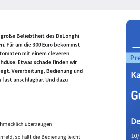
e große Beliebtheit des DeLonghi
en. Für um die 300 Euro bekommst
utomaten mit einem cleveren
Pr
chdüse. Etwas schade finden wir
legt. Verarbeitung, Bedienung und
Ka
 fast unschlagbar. Und dazu
G
De
chmacklich überzeugen
10/
feld, so fällt die Bedienung leicht