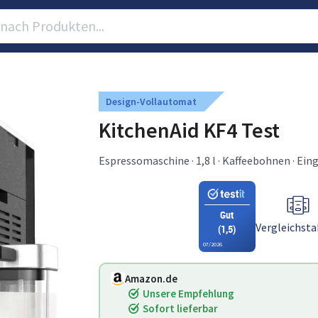
Design-Vollautomat
KitchenAid KF4 Test
Espressomaschine · 1,8 l · Kaffeebohnen · Ei
Gut
Vergleichsta
(1,5)
07/2026
Amazon.de
Unsere Empfehlung
Sofort lieferbar