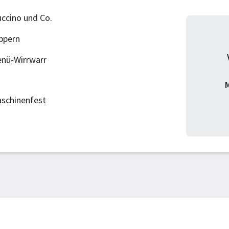
uccino und Co.
ppern
nü-Wirrwarr
M
aschinenfest