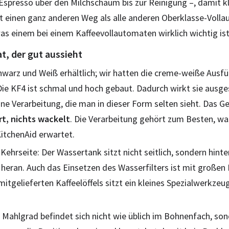
Espresso über den Milchschaum bis zur Reinigung –, damit kla
 einen ganz anderen Weg als alle anderen Oberklasse-Vollau
was einem bei einem Kaffeevollautomaten wirklich wichtig ist
t, der gut aussieht
chwarz und Weiß erhältlich; wir hatten die creme-weiße Aus
 Die KF4 ist schmal und hoch gebaut. Dadurch wirkt sie ausg
e Verarbeitung, die man in dieser Form selten sieht. Das G
rt, nichts wackelt
. Die Verarbeitung gehört zum Besten, was
tchenAid erwartet.
 Kehrseite: Der Wassertank sitzt nicht seitlich, sondern hin
eran. Auch das Einsetzen des Wasserfilters ist mit großen
tgelieferten Kaffeelöffels sitzt ein kleines Spezialwerkzeug,
 Mahlgrad befindet sich nicht wie üblich im Bohnenfach, son