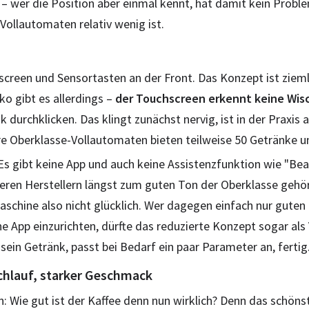
– wer die Position aber einmal kennt, hat damit kein Prob
 Vollautomaten relativ wenig ist.
creen und Sensortasten an der Front. Das Konzept ist ziemlic
o gibt es allerdings –
der Touchscreen erkennt keine Wi
durchklicken. Das klingt zunächst nervig, ist in der Praxis a
e Oberklasse-Vollautomaten bieten teilweise 50 Getränke u
 Es gibt keine App und auch keine Assistenzfunktion wie "Bea
eren Herstellern längst zum guten Ton der Oberklasse gehör
schine also nicht glücklich. Wer dagegen einfach nur guten
ne App einzurichten, dürfte das reduzierte Konzept sogar als
sein Getränk, passt bei Bedarf ein paar Parameter an, fertig
chlauf, starker Geschmack
 Wie gut ist der Kaffee denn nun wirklich? Denn das schöns