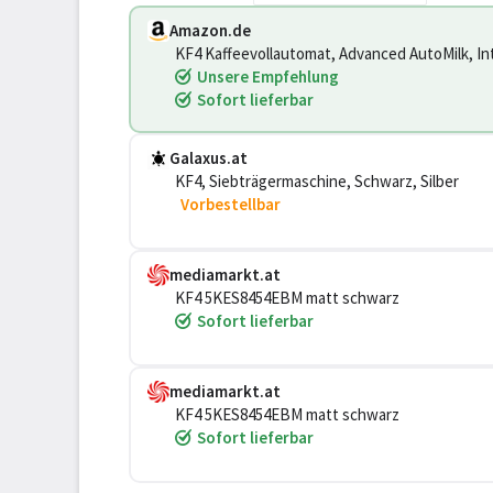
Amazon.de
KF4 Kaffeevollautomat, Advanced AutoMilk, Int
Coffee, 15-18 Bar Druck, Mattschwarz
Unsere Empfehlung
Sofort lieferbar
Galaxus.at
KF4, Siebträgermaschine, Schwarz, Silber
Vorbestellbar
mediamarkt.at
KF4 5KES8454EBM matt schwarz
Sofort lieferbar
mediamarkt.at
KF4 5KES8454EBM matt schwarz
Sofort lieferbar