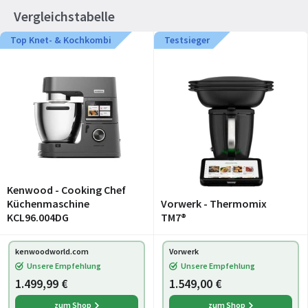
Vergleichstabelle
Top Knet- & Kochkombi
Testsieger
Kenwood - Cooking Chef
Küchenmaschine
Vorwerk - Thermomix
KCL96.004DG
TM7®
kenwoodworld.com
Vorwerk
Unsere Empfehlung
Unsere Empfehlung
1.499,99 €
1.549,00 €
zum Shop
zum Shop