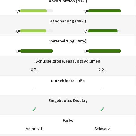
Kochfunktion (40%)
1,9
1,0
Handhabung (40%)
2,0
1,5
Verarbeitung (20%)
1,0
1,0
Schüsselgröße, Fassungsvolumen
6.7 l
2.2 l
Rutschfeste Füße
---
---
Eingebautes Display
Farbe
Anthrazit
Schwarz