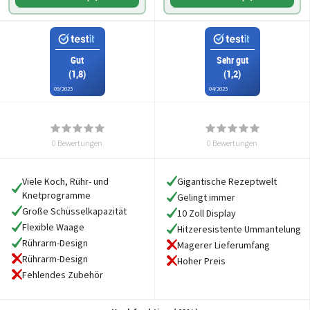
Gut
Sehr gut
(1,8)
(1,2)
09/2025
04/2025
0 Bewertungen
0 Bewertungen
Viele Koch, Rühr- und
Gigantische Rezeptwelt
Knetprogramme
Gelingt immer
Große Schüsselkapazität
10 Zoll Display
Flexible Waage
Hitzeresistente Ummantelung
Rührarm-Design
Magerer Lieferumfang
Rührarm-Design
Hoher Preis
Fehlendes Zubehör