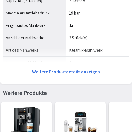
Kapazität (in Tassen)
2 Tassen
Maximaler Betriebsdruck
19 bar
Eingebautes Mahlwerk
Ja
Anzahl der Mahlwerke
2 Stück(e)
Art des Mahlwerks
Keramik-Mahlwerk
Anpassbare Mahloptionen
Ja
Weitere Produktdetails anzeigen
Fassungsvermögen
375 g
Kaffeebohnen
Weitere Produkte
Einstellbare Stärke des Kaffees
Ja
Integrierter Milchaufschäumer
Ja
Milchtank
Ja
Milchtank-Kapazität
0,7 l