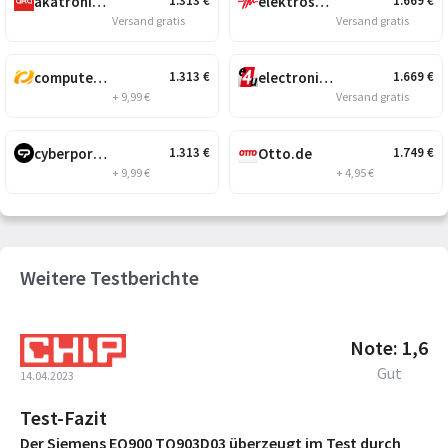
akatronik.at
elektroshopkoeck.com
1.313
€
1.669
€
Versand gratis
Versand gratis
computeruniverse.net
electronic4you.at
1.313
€
1.669
€
+ 9,99 €
Versand gratis
cyberport.at
Otto.de
1.313
€
1.749
€
+ 9,99 €
+ 4,95 €
Weitere Testberichte
Note: 1,6
Gut
14.04.2023
Test-Fazit
Der Siemens EQ900 TQ903D03 überzeugt im Test durch