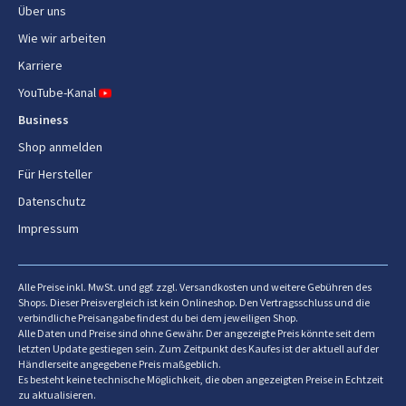
Über uns
Calc-Clean-Funktion
Ja
Wie wir arbeiten
Reinigungsprogramm für das
Ja
Karriere
Milchsystem
YouTube-Kanal
Spülmaschinenfeste Teile
Ja
Business
Shop anmelden
Filterkompatibilität
Brita Intenza
Für Hersteller
Datenschutz
Ergonomie
Impressum
Produktfarbe
Edelstahl
Steuerung
Berührung, Kabellos
Alle Preise inkl. MwSt. und ggf. zzgl. Versandkosten und weitere Gebühren des
Shops. Dieser Preisvergleich ist kein Onlineshop. Den Vertragsschluss und die
verbindliche Preisangabe findest du bei dem jeweiligen Shop.
Eingebautes Display
Ja
Alle Daten und Preise sind ohne Gewähr. Der angezeigte Preis könnte seit dem
letzten Update gestiegen sein. Zum Zeitpunkt des Kaufes ist der aktuell auf der
Display-Typ
TFT
Händlerseite angegebene Preis maßgeblich.
Es besteht keine technische Möglichkeit, die oben angezeigten Preise in Echtzeit
Farbdisplay
zu aktualisieren.
Ja