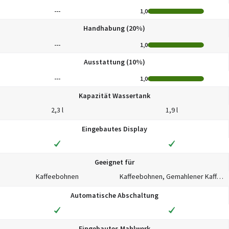
---
1,0
Handhabung (20%)
---
1,0
Ausstattung (10%)
---
1,0
Kapazität Wassertank
2,3 l
1,9 l
Eingebautes Display
Geeignet für
Kaffeebohnen
Kaffeebohnen, Gemahlener Kaffee
Automatische Abschaltung
Eingebautes Mahlwerk