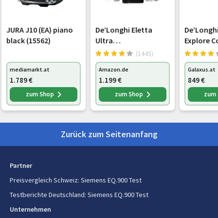
Einstellbare Milchmenge
Ja
JURA J10 (EA) piano
De’Longhi Eletta
De’Longhi
Art der Milchzugabe
Automatisch
black (15562)
Ultra
Explore C
Kaffeevollautomat
Kaffeevo
(1445)
Anzahl der Ausflüsse
2
NEU - LatteCrema
Grau
mediamarkt.at
Amazon.de
Galaxus.at
Milchsystem, 50+
Anzahl der gleichzeitig
2
1.789
€
1.199
€
849
€
heiße & kalte
aufbrühbaren Becher
Getränke, besonders
zum Shop
zum Shop
zum
leise, intuitives Farb-
Heißwassersystem
Ja
Touchdisplay,
einfache Reini
Einstellbare Temperatur
Ja
Zurück zum Seitenanfang
Temperaturregelungstyp
Elektronisch
Partner
Tassenwärmer
Ja
Preisvergleich Schweiz
:
Siemens EQ.900 Test
Wasserfilter
Ja
Testberichte Deutschland
:
Siemens EQ.900 Test
Unternehmen
Programmierbar
Ja