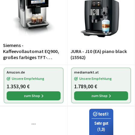
Siemens -
Kaffeevollautomat EQ900,
JURA - J10 (EA) piano black
großes farbiges TFT-
(15562)
Display, 36 Heiß- und
Kaltgetränke, Cold Brew,
Amazon.de
mediamarkt.at
super leise,
Unsere Empfehlung
Unsere Empfehlung
Keramikmahlwerk,
1.353,90 €
1.789,00 €
Doppeltassenfunktion,
Steuer
zum Shop
zum Shop
Sehr gut
---
(1,3)