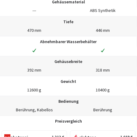
Gehäusematerial
---
ABS Synthetik
Tiefe
470 mm
446 mm
Abnehmbarer Wasserbehälter
Gehäusebreite
392 mm
318 mm
Gewicht
12600 g
10400 g
Bedienung
Berührung, Kabellos
Berührung
Preisvergleich