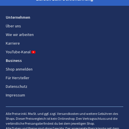
Brot und Teig Programme
Whole-grain bread, White
bread, Sweet bread, Fruit
Unternehmen
bread, Französisches Brot,
Über uns
Glutenfreies Brot
Wie wir arbeiten
Warmhaltefunktion
Ja
Karriere
Teflonbeschichtet
Ja
YouTube-Kanal
Business
Steuerung
Tasten
Shop anmelden
Warmhaltzeit
60 min
Für Hersteller
Datenschutz
Joghurt Macher-Programm
Joghurt
Impressum
Kabellänge
0,95 m
Alle Preise inkl. MwSt. und ggf. zzgl. Versandkosten und weitere Gebühren des
Gewicht und Abmessungen
Shops. Dieser Preisvergleich ist kein Onlineshop. Den Vertragsschluss und die
verbindliche Preisangabe findest du bei dem jeweiligen Shop.
Breite
272 mm
Alle Daten und Preise sind ohne Gewähr. Der angezeigte Preis könnte seit dem