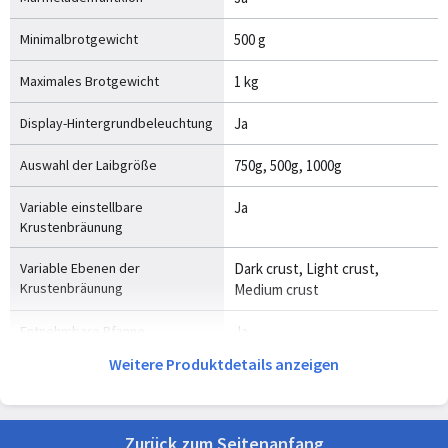
Minimalbrotgewicht
500 g
Maximales Brotgewicht
1 kg
Display-Hintergrundbeleuchtung
Ja
Auswahl der Laibgröße
750g, 500g, 1000g
Variable einstellbare
Ja
Krustenbräunung
Variable Ebenen der
Dark crust, Light crust,
Krustenbräunung
Medium crust
Entnehmbare Pfanne
Ja
Weitere Produktdetails anzeigen
Abnehmbare Knetschaufel
Ja
Anzahl der automatischen
19
Programme
Zurück zum Seitenanfang