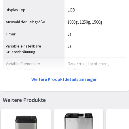
Display-Typ
LCD
Auswahl der Laibgröße
1000g, 1250g, 1500g
Timer
Ja
Variable einstellbare
Ja
Krustenbräunung
Variable Ebenen der
Dark crust, Light crust,
Krustenbräunung
Medium crust
Weitere Produktdetails anzeigen
Anzahl der glutenfreien
1
Programme
Weitere Produkte
Kabelfarbe
Weiß
Entnehmbare Pfanne
Ja
Anzahl der automatischen
15