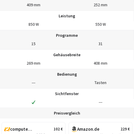
409 mm
252 mm
Leistung
850 W
550 W
Programme
15
31
Gehäusebreite
269 mm
408 mm
Bedienung
---
Tasten
Sichtfenster
---
Preisvergleich
computeruniverse.net
Amazon.de
102
€
229
€