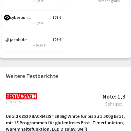
+ 9,99 €
Versand gratis
cyberport.at
103
€
+ 9,99 €
jacob.de
109
€
+ 16,98 €
Weitere Testberichte
Note: 1,3
25.03.2022
Sehr gut
Unold 68520 BACKMEISTER Big White für bis zu 1.500g Brot,
mit 15 Programmen für glutenfreies Brot, Timerfunktion,
Waremhaltefunktion, LCD Display, weiß