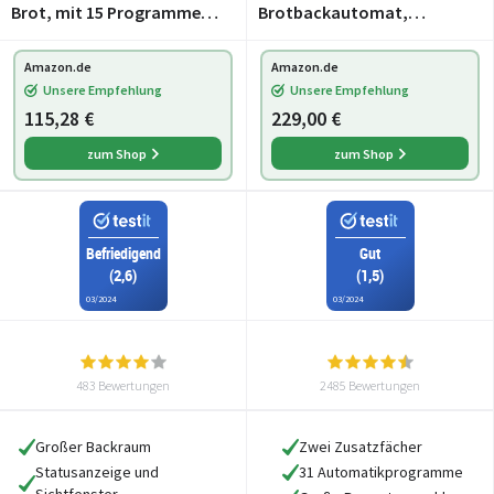
Brot, mit 15 Programmen
Brotbackautomat,
für glutenfreies Brot,
horizontales Design,
Timerfunktion,
Rosinen-Nussverteiler und
Amazon.de
Amazon.de
Waremhaltefunktion, LCD
Hefespender, 31
Unsere Empfehlung
Unsere Empfehlung
Display, weiß
automatische
115,28 €
229,00 €
Programme, zwei
Temperatursen
zum Shop
zum Shop
Befriedigend
Gut
(2,6)
(1,5)
03/2024
03/2024
483 Bewertungen
2485 Bewertungen
Großer Backraum
Zwei Zusatzfächer
Statusanzeige und
31 Automatikprogramme