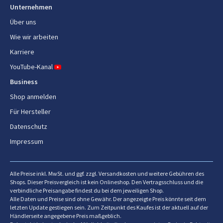
Unternehmen
Joghurt Macher-Programm
Joghurt
Über uns
Wie wir arbeiten
Spülmaschinenfeste Teile
Nein
Karriere
Kabellänge
1,1 m
YouTube-Kanal
Warmhaltefunktion Zeit
60 min
Business
Shop anmelden
Brotgröße
1000-1500 g
Für Hersteller
Enthaltene Knethaken
Ja
Datenschutz
Impressum
Joghurtbehälter mit Deckel
Nein
Gewicht und Abmessungen
Alle Preise inkl. MwSt. und ggf. zzgl. Versandkosten und weitere Gebühren des
Shops. Dieser Preisvergleich ist kein Onlineshop. Den Vertragsschluss und die
Breite
269 mm
verbindliche Preisangabe findest du bei dem jeweiligen Shop.
Alle Daten und Preise sind ohne Gewähr. Der angezeigte Preis könnte seit dem
letzten Update gestiegen sein. Zum Zeitpunkt des Kaufes ist der aktuell auf der
Tiefe
409 mm
Händlerseite angegebene Preis maßgeblich.