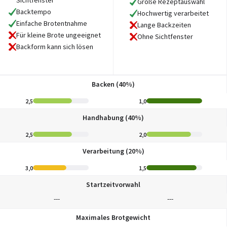
Sichtfenster
Große Rezeptauswahl
Backtempo
Hochwertig verarbeitet
Einfache Brotentnahme
Lange Backzeiten
Für kleine Brote ungeeignet
Ohne Sichtfenster
Backform kann sich lösen
Backen (40%)
2,5
1,0
Handhabung (40%)
2,5
2,0
Verarbeitung (20%)
3,0
1,5
Startzeitvorwahl
---
---
Maximales Brotgewicht