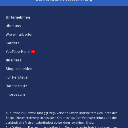
Speichermedium
RAM-Kapazität
6 GB
Unternehmen
Interne Speicherkapazität
128 GB
Über uns
Wie wir arbeiten
Benutzerspeicher
108 GB
Karriere
Kompatible Speicherkarten
MicroSD (TransFlash)
YouTube-Kanal
Max. Speicherkartengröße
1 TB
Business
Shop anmelden
Speicherkartensteckplatz-Typ
Hybrid-Steckplatz
Für Hersteller
Datenschutz
Netzwerk
Impressum
SIM-Kartensteckplätze
Dual-SIM
Mobilfunknetzgenerierung
5G
Alle Preise inkl. MwSt. und ggf. zzgl. Versandkosten und weitere Gebühren des
Shops. Dieser Preisvergleich ist kein Onlineshop. Den Vertragsschluss und die
verbindliche Preisangabe findest du bei dem jeweiligen Shop.
SIM-Kartentyp
NanoSIM + eSIM
Alle Daten und Preise sind ohne Gewähr. Der angezeigte Preis könnte seit dem