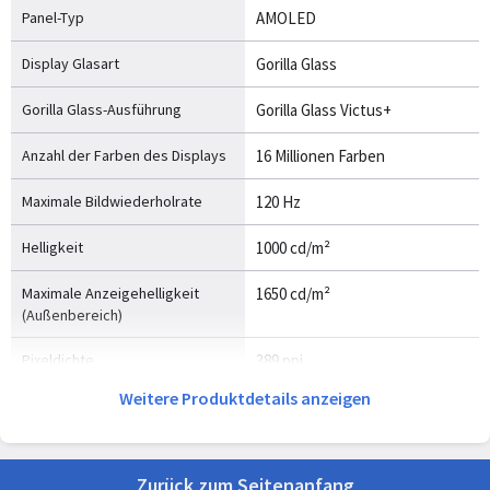
Panel-Typ
AMOLED
Display Glasart
Gorilla Glass
Gorilla Glass-Ausführung
Gorilla Glass Victus+
Anzahl der Farben des Displays
16 Millionen Farben
Maximale Bildwiederholrate
120 Hz
Helligkeit
1000 cd/m²
Maximale Anzeigehelligkeit
1650 cd/m²
(Außenbereich)
Pixeldichte
389 ppi
Weitere Produktdetails anzeigen
Markenspezifische
Immer eingeschaltetes Display
Technologien
Zurück zum Seitenanfang