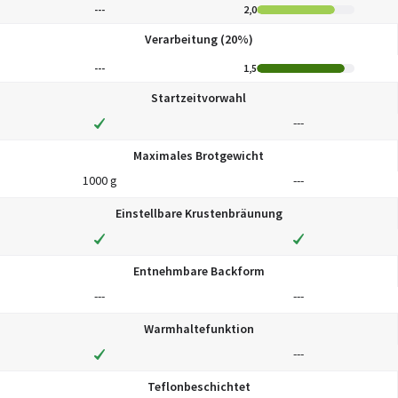
---
2,0
Verarbeitung (20%)
---
1,5
Startzeitvorwahl
---
Maximales Brotgewicht
1000 g
---
Einstellbare Krustenbräunung
Entnehmbare Backform
---
---
Warmhaltefunktion
---
Teflonbeschichtet