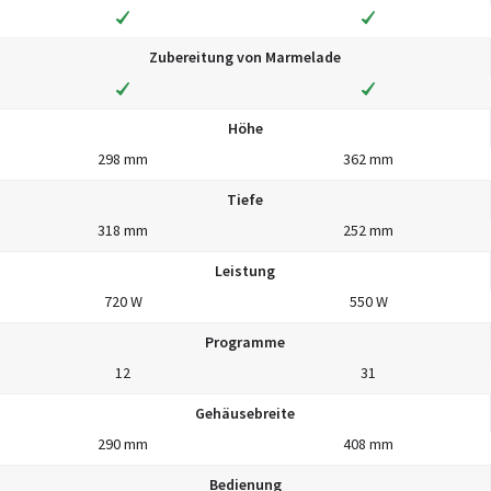
Zubereitung von Marmelade
Höhe
298 mm
362 mm
Tiefe
318 mm
252 mm
Leistung
720 W
550 W
Programme
12
31
Gehäusebreite
290 mm
408 mm
Bedienung