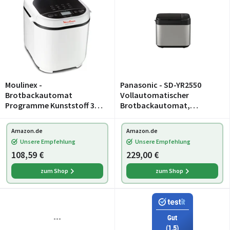
Moulinex -
Panasonic - SD-YR2550
Brotbackautomat
Vollautomatischer
Programme Kunststoff 31 x
Brotbackautomat,
29 x 29 cm one size weiß
horizontales Design,
Rosinen-Nussverteiler und
Amazon.de
Amazon.de
Hefespender, 31
Unsere Empfehlung
Unsere Empfehlung
automatische
108,59 €
229,00 €
Programme, zwei
Temperatursen
zum Shop
zum Shop
Gut
---
(1,5)