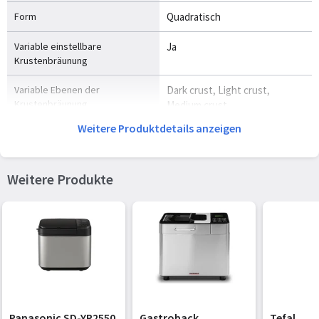
Form
Quadratisch
Variable einstellbare
Ja
Krustenbräunung
Variable Ebenen der
Dark crust, Light crust,
Krustenbräunung
Medium crust
Weitere Produktdetails anzeigen
Einschalteverzögerung (max.)
15 h
Anzahl der automatischen
12
Weitere Produkte
Programme
Brot und Teig Programme
Französisches Brot
Warmhaltefunktion
Ja
Teflonbeschichtet
Ja
Steuerung
Tasten
Panasonic SD-YR2550
Gastroback
Tefal