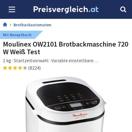
Brotbackautomaten
Mit Rezeptbuch
Moulinex OW2101 Brotbackmaschine 720
W Weiß Test
1 kg · Startzeitvorwahl · Variable einstellbare
Krustenbräunung · Warmhaltefunktion · 720 W
(8224)